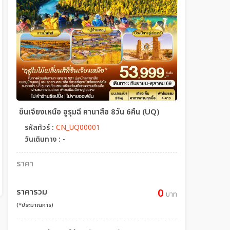
ซินเจียงเหนือ อูรุมฉี คานาสือ 8วัน 6คืน (UQ)
รหัสทัวร์ :
CN_UQ00001
วันเดินทาง :
-
ราคา
ราคารวม
0
บาท
(*ประมาณการ)