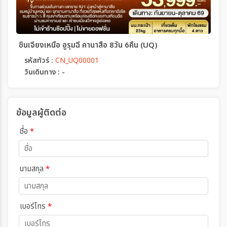
ซินเจียงเหนือ อูรุมฉี คานาสือ 8วัน 6คืน (UQ)
รหัสทัวร์ :
CN_UQ00001
วันเดินทาง : -
ข้อมูลผู้ติดต่อ
ชื่อ
*
นามสกุล
*
เบอร์โทร
*