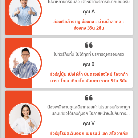
ไปมาหลายทริปแล้ว เจ้าหน้าที่บริการดีมากเลยครับ
คุณ A
ล่องเรือสำราญ ฮ่องกง - น่านน้ำสากล -
ฮ่องกง 3วัน 2คืน
ไปทัวร์กับที่นี่ ไปได้ทุกที่ บริการดุจครอบครัว
คุณ B
ทัวร์ญี่ปุ่น เปิงใจ่ล้ำ บินตรงเชียงใหม่ โอซาก้า
นารา โกเบ เกียวโต นัมบะยาซากะ 5วัน 3คืน
น้องพนักงานดูแลดีมากเลยค่ะ โปรแกรมก็ราคาถูก
แถมเที่ยวได้เกินคุ้มอีก โอกาสหน้าจะไปกับทาง
บริษัทอีกค่ะ
คุณ V
ทัวร์ยุโรปตะวันออก เยอรมนี เชค สโลวาเกีย