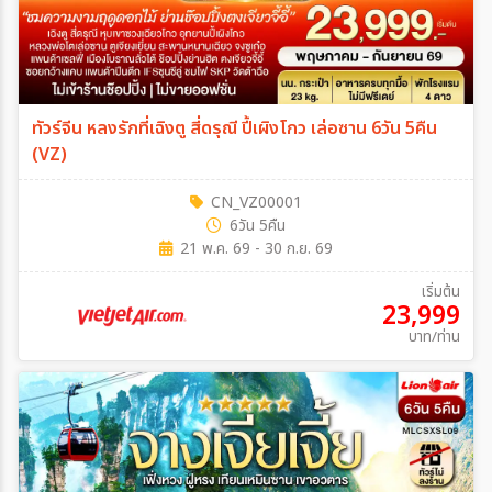
เฉพาะเทศกาล
ทัวร์จีน หลงรักที่เฉิงตู สี่ดรุณี ปี้เผิงโกว เล่อซาน 6วัน 5คืน
ระหว่าง
(VZ)
CN_VZ00001
ค้นหา
6วัน 5คืน
21 พ.ค. 69 - 30 ก.ย. 69
เริ่มต้น
23,999
บาท/ท่าน