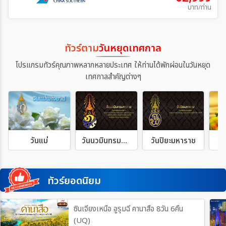
บาท/ท่าน
ทัวร์ตาม
วันหยุดเทศกาล
โปรแกรมทัวร์คุณภาพหลากหลายประเทศ ให้ท่านได้พักผ่อนในวันหยุด
เทศกาลสำคัญต่างๆ
วันแม่
วันนวมินทรมหาราช
วันปิยะมหาราช
วั
ทัวร์ยอดนิยม
ซินเจียงเหนือ อูรุมฉี คานาสือ 8วัน 6คืน
(UQ)