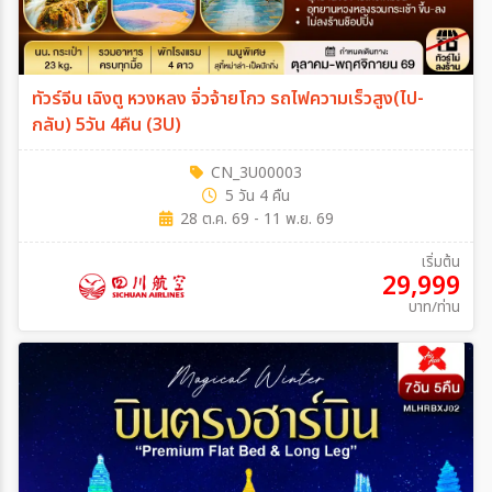
ทัวร์จีน เฉิงตู หวงหลง จิ่วจ้ายโกว รถไฟความเร็วสูง(ไป-
กลับ) 5วัน 4คืน (3U)
CN_3U00003
5 วัน 4 คืน
28 ต.ค. 69 - 11 พ.ย. 69
เริ่มต้น
29,999
บาท/ท่าน