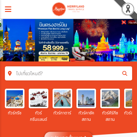
ไปเที่ยวไหนดี?
ค้นหาโปรแกรมทัวร์
คำค้นหา
ทัวร์กรีซ
ทัวร์
ทัวร์กาตาร์
ทัวร์คาซัค
ทัวร์คีร์กีซ
ทัวร์จอร
กรีนแลนด์
สถาน
สถาน
โซน