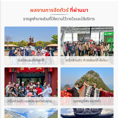
ผลงานการจัดทัวร์
ที่ผ่านมา
จากลูกค้าบางส่วนที่ให้ความไว้วางใจและใช้บริการ
ดิสนี่ย์แลนด์เซี่ยงไฮ้
กรุ๊ปส่วนตัว ทัวร์เซี่ยงไฮ้ หังโจว
กรุ๊ปส่วนตัว คุนหมิง ชมทุ่งดอกแจกกาแรนด้า
ภูเขาหรูยี่ฟง หยางซั่ว