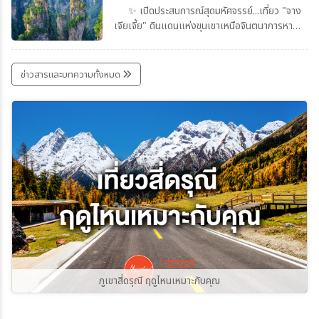
✨ เปิดประสบการณ์สุดมหัศจรรย์...เที่ยว "จาง
เจียเจี้ย" ดินแดนแห่งขุนเขาเหนือจินตนาการหาก
คุณกำลังมองหาปลายทางที่รวมทั้งธรรมชาติอัน
ยิ่งใหญ่ ภูเขาสุดอลังการ และเมืองโบราณที่เต็ม
ไปด้วยเสน่ห์ จางเจียเจี้ยคือจุดหมายที่ไม่ควรพลาด
ข่าวสารและบทความทั้งหมด
สักครั้งในชีวิตจางเจียเจี้ย ดินแดนมรดกโลกที่โด่ง
ดังด้วยแท่งหินทรายสูงนับพันยอด สร้าง
ทัศนียภาพแปลกตาราวกับโลกในภาพยนตร์
Avatar สูดอากาศบริสุทธิ์ พร้อมสัมผัสธรรมชาติ
ที่สวยงามในทุกฤดูกาล
ภูเขาสี่ดรุณี ฤดูไหนเหมาะกับคุณ