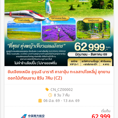
ซินเจียงเหนือ อูรุมฉี นาราถี คาลาจุ้น ทะเลสาปไซหลี่มู่ อุทยาน
ดอกไม้เทียนซาน 8วัน 7คืน (CZ)
CN_CZ00002
8 วัน 7 คืน
06 มิ.ย. 69 - 13 ส.ค. 69
เริ่มต้น
62,999