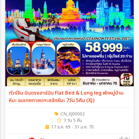
ทัวร์จีน บินตรงฮาร์บิน Flat Bed & Long leg พักหมู่บ้าน
หิมะ ชมเทศกาลแกะสลักหิมะ 7วัน 5คืน (XJ)
CN_XJ00002
7 วัน 5 คืน
17 ธ.ค. 69 - 31 ม.ค. 70