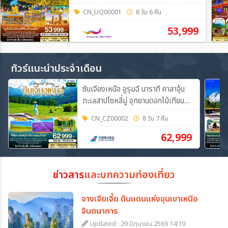
CN_UQ00001
8 วัน 6 คืน
53,999
ทัวร์แนะนำประจำเดือน
ซินเจียงเหนือ อูรุมฉี นาราถี คาลาจุ้น
ทะเลสาปไซหลี่มู่ อุทยานดอกไม้เทียน
ซาน 8วัน 7คืน (CZ)
CN_CZ00002
8 วัน 7 คืน
62,999
ข่าวสาร
และบทความท่องเที่ยว
จางเจียเจี้ย ดินแดนแห่งขุนเขาเหนือ
จินตนาการ
Updated : 29 มิถุนายน 2569 14:19