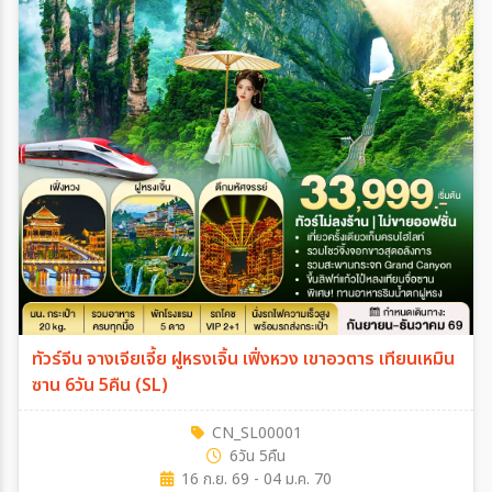
ทัวร์จีน จางเจียเจี้ย ฝูหรงเจิ้น เฟิ่งหวง เขาอวตาร เทียนเหมิน
ซาน 6วัน 5คืน (SL)
CN_SL00001
6วัน 5คืน
16 ก.ย. 69 - 04 ม.ค. 70