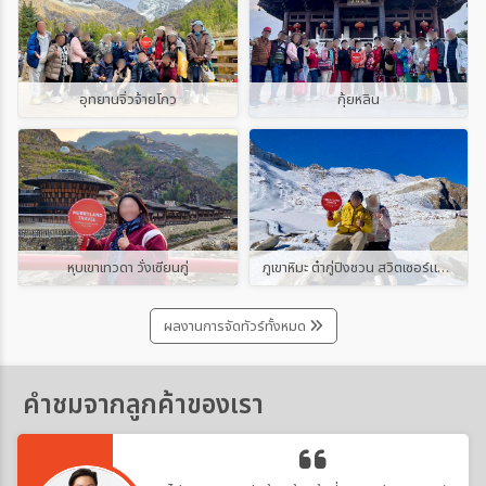
อุทยานจิ่วจ้ายโกว
กุ้ยหลิน
หุบเขาเทวดา วั่งเซียนกู่
ภูเขาหิมะ ต๋ากู่ปิงชวน สวิตเซอร์แลนด์แดนมังกร
ผลงานการจัดทัวร์ทั้งหมด
คำชมจากลูกค้าของเรา