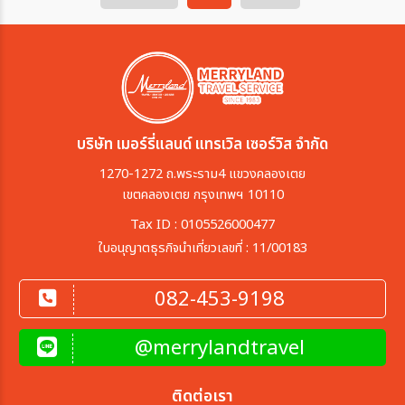
ภูเขาสี่ยอดที่เรียงตัวกันอยู่ในอำเภอเสี่ยวจิน
(Xiaojin) และอำเภอลี่ (Li County) มณฑล
เสฉวน ชื่อ “สี่ดรุณี” มาจากตำนานพื้นบ้านที่
ว่า ยอดเขาทั้งสี่เปรียบเสมือนพี่น้องสี่สาว ที่
ยืนเฝ้าพื้นที่แห่งนี้ไว้
บริษัท เมอร์รี่แลนด์ แทรเวิล เซอร์วิส จำกัด
1270-1272 ถ.พระราม4 แขวงคลองเตย
เขตคลองเตย กรุงเทพฯ 10110
Tax ID : 0105526000477
ใบอนุญาตธุรกิจนำเที่ยวเลขที่ : 11/00183
082-453-9198
@merrylandtravel
ติดต่อเรา