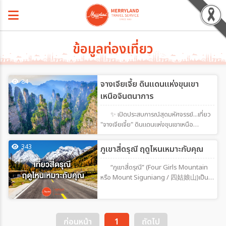
ข้อมูลท่องเที่ยว
84
จางเจียเจี้ย ดินแดนแห่งขุนเขา
เหนือจินตนาการ
✨ เปิดประสบการณ์สุดมหัศจรรย์...เที่ยว
"จางเจียเจี้ย" ดินแดนแห่งขุนเขาเหนือ
จินตนาการหากคุณกำลังมองหาปลายทางที่
รวมทั้งธรรมชาติอันยิ่งใหญ่ ภูเขาสุดอลังการ
343
ภูเขาสี่ดรุณี ฤดูไหนเหมาะกับคุณ
และเมืองโบราณที่เต็มไปด้วยเสน่ห์ จางเจียเจี้ย
คือจุดหมายที่ไม่ควรพลาดสักครั้งในชีวิตจาง
“ภูเขาสี่ดรุณี” (Four Girls Mountain
เจียเจี้ย ดินแดนมรดกโลกที่โด่งดังด้วยแท่ง
หรือ Mount Siguniang / 四姑娘山)เป็น
หินทรายสูงนับพันยอด สร้างทัศนียภาพ
หนึ่งในเทือกเขาที่สวยงามที่สุดของมณฑล
แปลกตาราวกับโลกในภาพยนตร์ Avatar สูด
เสฉวน ประเทศจีน และเป็นจุดหมายยอดนิยม
อากาศบริสุทธิ์ พร้อมสัมผัสธรรมชาติที่
ทั้งสำหรับนักท่องเที่ยวสายธรรมชาติและนัก
สวยงามในทุกฤดูกาล
ปีนเขาระดับโปร ภูเขาสี่ดรุณีคืออะไร?เป็นกลุ่ม
ก่อนหน้า
1
ถัดไป