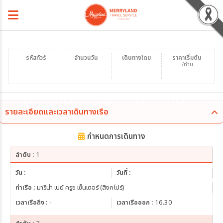
รหัสทัวร์
จำนวนวัน
เดินทางโดย
ราคาเริ่มต้น
/ท่าน
รายละเอียดและเวลาเดินทางเรือ
กำหนดการเดินทาง
ลำดับ :
1
วัน :
วันที่ :
ท่าเรือ :
มารีน่า เบย์ ครูซ เซ็นเตอร์ (สิงคโปร์)
เวลาเรือถึง :
-
เวลาเรือออก :
16.30