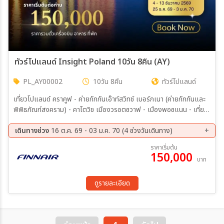
ทัวร์โปแลนด์ Insight Poland 10วัน 8คืน (AY)
PL_AY00002
10วัน 8คืน
ทัวร์โปแลนด์
เที่ยวโปแลนด์ คราคูฟ - ค่ายกักกันเอ๊าท์สวิทช์ เบอร์กเนา (ค่ายกักกันและ
พิพิธภัณฑ์สงคราม) - คาโตวิช เมืองวรอตซวาฟ - เมืองพอซแนน - เที่ยว
ชมเมืองเก่า เมืองทัวรูน เมืองมรดกโลก – มัลบวร์ก - กดังส์' กดังสก์ -
วอร์ซอ – เที่ยวชมพระราชวังหลวง (Royal Castle) เที่ยวเมืองเก่า
เดินทางช่วง
16 ต.ค. 69 - 03 ม.ค. 70 (4 ช่วงวันเดินทาง)
วอร์ซอ - พระราชวังเกาะกลางน้ำลาเซียนสกี้
16 ต.ค. 69 - 25 ต.ค. 69
20 พ.ย. 69 - 29 พ.ย. 69
ราคาเริ่มต้น
150,000
04 ธ.ค. 69 - 13 ธ.ค. 69
25 ธ.ค. 69 - 03 ม.ค. 70
บาท
ดูรายละเอียด