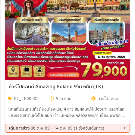
เมือง
สายการบิน
ตั้งแต่วันที่
ถึงวันที่
ทัวร์โปแลนด์ Amazing Poland 9วัน 6คืน (TK)
PL_TK00002
9วัน 6คืน
ทัวร์โปแลนด์
เฉพาะเดือน
ไฮไลท์โปรแกรมทัวร์ นอนโรงแรม 4 ดาว สัมผัสเสน่ห์เมืองเก่า มรดกโลก
และธรรมชาติแห่งโปแลนด์ เข้าชมเหมืองเกลือวิลลิกซ์กา เข้าชมพิพิธภัณฑ์
เฉพาะเทศกาล
ค่ายกักกันเอาซ์วิทซ์ เที่ยวมืองวอร์ซอ เมืองลับบลิน เมืองเชชูฟ เที่ยวเมือง
คราคูฟ เมืองคาโตวิซ เที่ยวเมืองเชสโตโชว่า เมืองวรอตสวัฟ เที่ยวเมือง
เดินทางช่วง
06 ต.ค. 69 - 14 ต.ค. 69 (1 ช่วงวันเดินทาง)
พอซนัน เมืองโทรุน