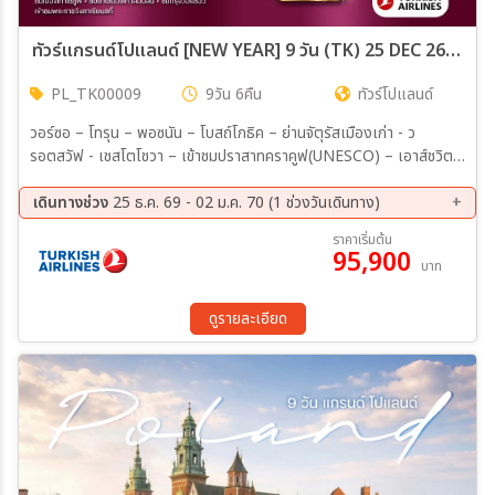
ทัวร์แกรนด์โปแลนด์ [NEW YEAR] 9 วัน (TK) 25 DEC 26 - 02 JAN 27
PL_TK00009
9วัน 6คืน
ทัวร์โปแลนด์
วอร์ซอ – โทรุน – พอซนัน – โบสถ์โกธิค – ย่านจัตุรัสเมืองเก่า - ว
รอตสวัฟ - เชสโตโชวา – เข้าชมปราสาทคราคูฟ(UNESCO) – เอาส์ชวิตซ์
– วีลิชก้า - เมืองเก่าโทรุน – บ้านเกิดโคเปอร์นิคัส – โบสถ์โกธิค – จัตุรัส
เมืองเก่าพอซนัน – ศาลาว่าการเมืองพอซนัน – เมืองวรอตสวัฟ – จัตุรัส
เดินทางช่วง
25 ธ.ค. 69 - 02 ม.ค. 70 (1 ช่วงวันเดินทาง)
Rynek – อารามจัสนาโกรา (พระแม่มารีสีดำ) – ปราสาทวาวิล – มหาวิหาร
25 ธ.ค. 69 - 02 ม.ค. 70
ราคาเริ่มต้น
วาวิล – ค่ายกักกันเอาส์ชวิตซ์-เบียร์เคเนา – เหมืองเกลือวีลิชก้า – โบสถ์
95,900
บาท
เซนต์คิงกา – ตลาดผ้าพื้นเมือง (Cloth Hall) – ย่านเมืองเก่าวอร์ซอ –
พระราชวังหลวงวอร์ซอ – อนุสาวรีย์เงือก
ดูรายละเอียด