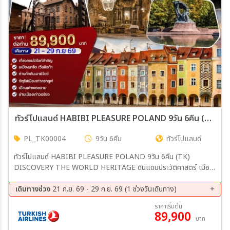
ทัวร์โปแลนด์ HABIBI PLEASURE POLAND 9วัน 6คืน (TK)
PL_TK00004
9วัน 6คืน
ทัวร์โปแลนด์
ทัวร์โปแลนด์ HABIBI PLEASURE POLAND 9วัน 6คืน (TK)
DISCOVERY THE WORLD HERITAGE ดินแดนประวัติศาสตร์ เมือง
มรดกโลก สุดคลาสสิกที่เต็มไปด้วยสีสัน  วอร์ซอร์ (Warsaw): ชม
พระราชวังวิลานอฟ “พระราชวังแวร์ซายแห่งโปแลนด์” สถานที่สวยที่สุดใน
เดินทางช่วง
21 ก.ย. 69 - 29 ก.ย. 69 (1 ช่วงวันเดินทาง)
โปแลนด์  คราคูฟ (Kraków): เมืองเก่ามรดกโลก เหมืองเกลือวิลลิกซ์กา
21 ก.ย. 69 - 29 ก.ย. 69
ราคาเริ่มต้น
 ค่ายกักกันเอาช์วิตซ์ (Auschwitz): พิพิธภัณฑ์และค่ายประวัติศาสตร์
89,900
บาท
เพื่อเรียนรู้เหตุการณ์สงครามโลกครั้งที่สอง  ปราสาทมาลบอร์ก