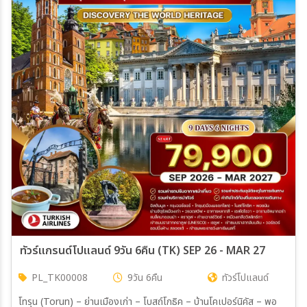
ทัวร์แกรนด์โปแลนด์ 9วัน 6คืน (TK) SEP 26 - MAR 27
PL_TK00008
9วัน 6คืน
ทัวร์โปแลนด์
โทรุน (Torun) – ย่านเมืองเก่า – โบสถ์โกธิค – บ้านโคเปอร์นิคัส – พอ