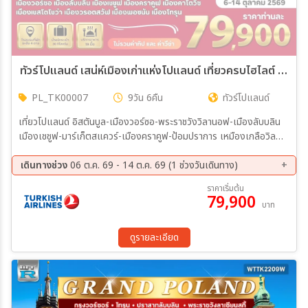
ทัวร์โปแลนด์ เสน่ห์เมืองเก่าแห่งโปแลนด์ เที่ยวครบไฮไลต์ 9วัน 6คืน (TK)
PL_TK00007
9วัน 6คืน
ทัวร์โปแลนด์
เที่ยวโปแลนด์ อิสตันบูล-เมืองวอร์ซอ-พระราชวังวิลานอฟ-เมืองลับบลิน
เมืองเชชูฟ-มาร์เก็ตสแควร์-เมืองคราคูฟ-ป้อมปราการ เหมืองเกลือวิล
ลิกซ์กา-พิพิธภัณฑ์ค่ายกักกันเอาซ์วิทซ์ เมืองคาโตวิซ เมืองเชสโตโชว่า-วิ
หารจัสนาโกรา-เมืองวรอตสวัฟ เมืองพอซนัน-จัตุรัสเมืองเก่า-ปราสาท
เดินทางช่วง
06 ต.ค. 69 - 14 ต.ค. 69 (1 ช่วงวันเดินทาง)
อิมพีเรียล เมืองโทรุน-เมืองเก่า-วิหารเซนต์จอห์น-บ้านนิโคลัสโคเปอร์นิ
06 ต.ค. 69 - 14 ต.ค. 69
ราคาเริ่มต้น
คัส-เมืองวอร์ซอว์ เมืองเก่าวอร์ซอว์-ตลาดเก่า-ป้อมวอร์ซอว์ ห้าง Zalote
79,900
บาท
Tarasy-สนามบิน
ดูรายละเอียด