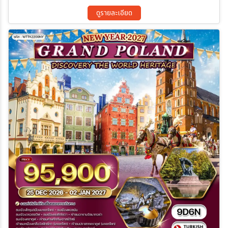
(Malbork Castle): ปราสาทอิฐแดงขนาดใหญ่ที่สุดในโลกและมรดกโลก
UNESCO  เมืองเก่าพอซนาน และ เมืองเก่าวรอตสรัฟ เมืองมรดกโลกที่
ดูรายละเอียด
มีสีสันสวยที่สุดในยุโรป