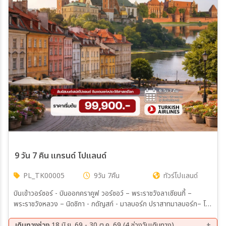
9 วัน 7 คืน แกรนด์ โปแลนด์
PL_TK00005
9วัน 7คืน
ทัวร์โปแลนด์
บินเข้าวอร์ซอร์ - บินออกคราคูฟ วอร์ซอว์ – พระราชวังลาเซียนกี้ –
พระราชวังหลวง – นิดซิกา - กดัญสก์ - มาลบอร์ก ปราสาทมาลบอร์ก– โท
รุน – พอซนัน - วรอตสวัฟ - เชสโตโชวา – Black Madonna คราคูฟ -
เหมืองเกลือวิลลิกซ์กา - ค่ายกักกันเอาสช์วิตช์
เดินทางช่วง
18 มิ.ย. 69 - 30 ต.ค. 69 (4 ช่วงวันเดินทาง)