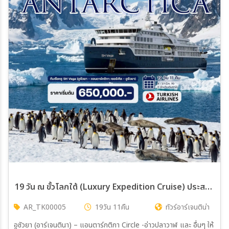
19 วัน ณ ขั้วโลกใต้ (Luxury Expedition Cruise) ประสบการณ์ร่วมเดิมทางครั้งหนึ่งสู่ขั้วโลกใต้กับเรือหรู SH Vega
AR_TK00005
19วัน 11คืน
ทัวร์อาร์เจนติน่า
อูซัวยา (อาร์เจนตินา) – แอนตาร์กติกา Circle -อ่าวปลาวาฬ และ อื่นๆ ให้