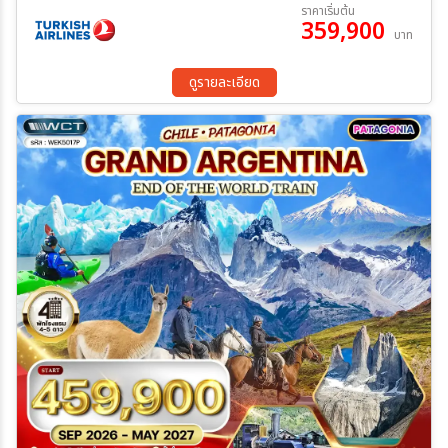
06 ก.ย. 69 - 22 ก.ย. 69
ราคาเริ่มต้น
359,900
บาท
ระหว่าง
ดูรายละเอียด
ค้นหา