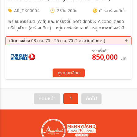
AR_TK00004
23วัน 20คืน
ทัวร์อาร์เจนติน่า
ฟรี อินเตอร์เนต (Wifi) และ เครื่องดื่ม Soft drink & Alcohol ตลอด
ทริป อูซัวยา (อาร์เจนตินา) – หมู่เกาะฟอร์คแลนด์ - หมู่เกาะเซาท์ จอร์เจีย
(อาณาจักรเพนกวินนับล้านตัว) - เกาะเชลท์แลนด์ – เกาะพอลเลท - อ่าว
โฮปเบย์ – แอนตาร์กติกา-อ่าวปลาวาฬ
เดินทางช่วง
03 ม.ค. 70 - 25 ม.ค. 70 (1 ช่วงวันเดินทาง)
03 ม.ค. 70 - 25 ม.ค. 70
ราคาเริ่มต้น
850,000
บาท
ดูรายละเอียด
ก่อนหน้า
1
ถัดไป