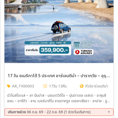
เมือง
สายการบิน
ตั้งแต่วันที่
ถึงวันที่
17 วัน อเมริกาใต้ 5 ประเทศ อาร์เจนติน่า – ปารากวัย – อุรุกวัย – โบลีเวีย – ชิลี
AR_TK00003
17วัน 13คืน
ทัวร์อาร์เจนติน่า
เฉพาะเดือน
บัวโนสไอเรส – ลา ปัมปาส - มอนเตวิดิโอ – ปุนตาเดล เอสเต - อาซุนซิ
ออน – อารีกัว - ซาน เบอร์นาดิโน ซานตาครูซ เดอลาเซียรา - ลาปาซ - อูยู
เฉพาะเทศกาล
นิ (ทะเลเกลือใหญ่ที่สุดในโลก) – ซานเตียโก
เดินทางช่วง
06 ก.ย. 69 - 22 ก.ย. 69 (1 ช่วงวันเดินทาง)