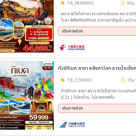
TB_MU00003
6วัน 
พระราชวังโปตาลา ทะเลสาบยัมดรก พระราชวังฤดูร้อนนอร์บูลิงคา
โรลา พิพิธภัณฑ์ทิเบต อารามตาซีลุนโป ชมวิว
เดินทางช่วง
07 ก.ย. 69 - 12 ก.ย. 69
11 ต.
ทัวร์ทิเบต ลาซา หลังคาโลก ธารน้ำแข็ง
TB_CZ00001
7วัน 
ทัวร์ทิเบต ลาซา พระราชวังโปตาลา ทะเลสาบศัก
(CZ) | ไม่ลงร้าน, ไม่ขายออฟชั่น
เดินทางช่วง
21 ส.ค. 69 - 27 ส.ค. 69
06 ก.