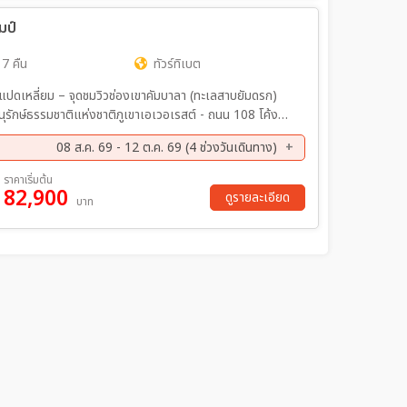
มป์
 7 คืน
ทัวร์ทิเบต
แปดเหลี่ยม – จุดชมวิวช่องเขาคัมบาลา (ทะเลสาบยัมดรก)
อนุรักษ์ธรรมชาติแห่งชาติภูเขาเอเวอเรสต์ - ถนน 108 โค้ง
08 ส.ค. 69 - 12 ต.ค. 69 (4 ช่วงวันเดินทาง)
เขานาเกนลา – ทะเลสาบนัมโซ
ย. 69 - 19 ก.ย. 69
26 ก.ย. 69 - 03 ต.ค. 69
ราคาเริ่มต้น
82,900
ดูรายละเอียด
บาท