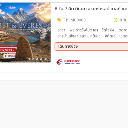
8 วัน 7 คืน ทิเบต เอเวอร์เรสต์ เบสท์ แค
TB_MU00001
8 วัน
ลาซา – พระราชวังโปตาลา - วัดโจคัง – ตลาด
ธารน้ำแข็งคาโรลา – กยันเซ – ชิกัตเซ่ - เขต
Everest Based Camp ห้าสุดยอดแห่งหิมาลัย - เส้นทางหลวงสายมิตรภาพจีน-เนปาล - วัดทาชิฮุนโป -
เดินทางช่วง
แม่น้ำยาร์ลุงซางโบ - ทุ่งหญ้าฉางถัง – ช่อง
22 ส.ค. 69 - 29 ส.ค. 69
12 ก.
05 ต.ค. 69 - 12 ต.ค. 69