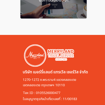
บริษัท เมอร์รี่แลนด์ แทรเวิล เซอร์วิส จำกัด
1270-1272 ถ.พระราม4 แขวงคลองเตย
เขตคลองเตย กรุงเทพฯ 10110
Tax ID : 0105526000477
ใบอนุญาตธุรกิจนำเที่ยวเลขที่ : 11/00183