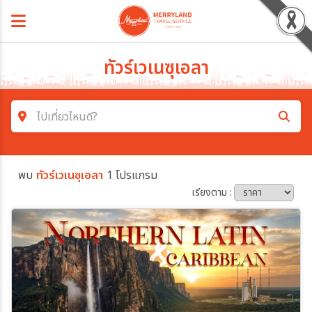
ทัวร์เวเนซุเอลา
ไปเที่ยวไหนดี?
ค้นหาโปรแกรมทัวร์
พบ
ทัวร์เวเนซุเอลา
1 โปรแกรม
คำค้นหา
เรียงตาม :
โซน
ประเทศ