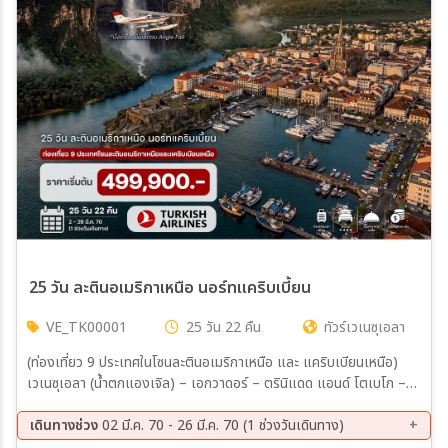
เมือง
สายการบิน
ตั้งแต่วันที่
ถึงวันที่
25 วัน ละตินอเมริกาเหนือ นอร์ทแคริบเบี้ยน
VE_TK00001
25 วัน 22 คืน
ทัวร์เวเนซุเอลา
เฉพาะเดือน
(ท่องเที่ยว 9 ประเทศในโซนละตินอเมริกาเหนือ และ แคริบเบียนเหนือ)
เวเนซุเอลา (น้ำตกแองเจิล) – เอกวาดอร์ – ตรินิแดด แอนด์ โตเบโก –
เฉพาะเทศกาล
กายอานา – ซูรินาม เฟรนช์เกียนา – ฟอร์ท เดอ ฟรองซ์ – สาธารณรัฐ
โดมินิกัน – บาฮามาส
เดินทางช่วง
02 มี.ค. 70 - 26 มี.ค. 70 (1 ช่วงวันเดินทาง)