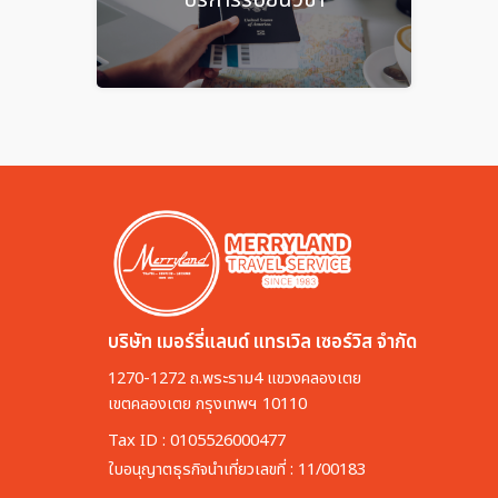
บริษัท เมอร์รี่แลนด์ แทรเวิล เซอร์วิส จำกัด
1270-1272 ถ.พระราม4 แขวงคลองเตย
เขตคลองเตย กรุงเทพฯ 10110
Tax ID : 0105526000477
ใบอนุญาตธุรกิจนำเที่ยวเลขที่ : 11/00183