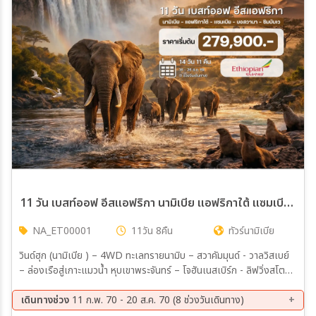
เมือง
สายการบิน
ตั้งแต่วันที่
ถึงวันที่
11 วัน เบสท์ออฟ อีสแอฟริกา นามิเบีย แอฟริกาใต้ แซมเบีย ซิมบับเว
NA_ET00001
11วัน 8คืน
ทัวร์นามิเบีย
เฉพาะเดือน
วินด์ฮุก (นามิเบีย ) – 4WD ทะเลทรายนามิบ – สวาคัมมุนด์ - วาลวิสเบย์
– ล่องเรือสู่เกาะแมวน้ำ หุบเขาพระจันทร์ – โจฮันเนสเบิร์ก - ลิฟวิ่งสโตน
เฉพาะเทศกาล
(แซมเบีย) – น้ำตกวิคตอเรียฝั่งแซมเบีย บอสวานา - โชเบ้ - ล่องเรือแม่
น้ำซิมเบซี – Game Drive – ซิมบับเว (พักค้าง 2 คืน) ล่องเรือชม
เดินทางช่วง
11 ก.พ. 70 - 20 ส.ค. 70 (8 ช่วงวันเดินทาง)
พระอาทิตย์ตก – น้ำตกวิคตอเรีย (ซิมบับเว) “ขึ้นเฮลิคอปเตอร์ชมน้ำตก