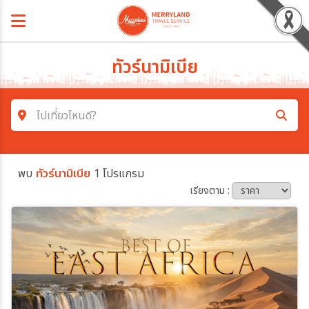
ทัวร์นามิเบีย
ไปเที่ยวไหนดี?
ค้นหาโปรแกรมทัวร์
พบ
ทัวร์นามิเบีย
1 โปรแกรม
คำค้นหา
เรียงตาม :
โซน
ประเทศ