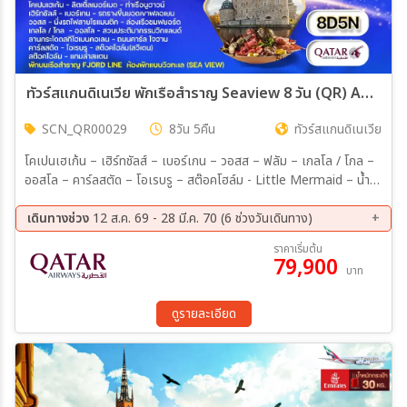
ทัวร์สแกนดิเนเวีย พักเรือสำราญ Seaview 8 วัน (QR) AUG 26 - MAR 27
SCN_QR00029
8วัน 5คืน
ทัวร์สแกนดิเนเวีย
โคเปนเฮเก้น – เฮิร์ทชัลส์ – เบอร์เกน – วอสส – ฟลัม – เกลโล / โกล –
ออสโล – คาร์ลสตัด – โอเรบรู – สต๊อคโฮล์ม - Little Mermaid – น้ำพุ
เกฟิออน – Amalienborg Palace – Nyhavn – ล่องเรือสำราญ Fjord
Line – รถรางขึ้นยอดเขาฟลอเยน – Bryggen – Flam Railway –
เดินทางช่วง
12 ส.ค. 69 - 28 มี.ค. 70 (6 ช่วงวันเดินทาง)
Nærøyfjord – สวนประติมากรรมวิกแลนด์ – Holmenkollen Ski
12 ส.ค. 69 - 19 ส.ค. 69
23 ก.ย. 69 - 30 ก.ย. 69
ราคาเริ่มต้น
Jump – ถนนคาร์ล โจฮาน – Orebro Castle – Gamla Stan – City
79,900
04 ต.ค. 69 - 11 ต.ค. 69
18 ต.ค. 69 - 25 ต.ค. 69
บาท
Hall Stockholm – Drottninggatan เมนูอาหารพิเศษ : มื้อค่ำบนเรือ
08 พ.ย. 69 - 15 พ.ย. 69
21 มี.ค 70 - 28 มี.ค 70
สำราญ บุฟเฟต์อาหารทะเล Scandinavian Seafood
ดูรายละเอียด