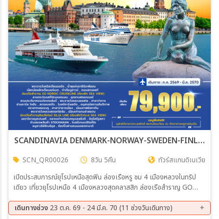
เมือง
สายการบิน
ตั้งแต่วันที่
ถึงวันที่
SCANDINAVIA DENMARK-NORWAY-SWEDEN-FINLAND พักบนเรือ Go Nordic & Silja Line 8วัน 5คืน (QR)
SCN_QR00026
8วัน 5คืน
ทัวร์สแกนดิเนเวีย
เฉพาะเดือน
เปิดประสบการณ์ยุโรปเหนือสุดฟิน ล่องเรือหรู ชม 4 เมืองหลวงในทริป
เดียว เที่ยวยุโรปเหนือ 4 เมืองหลวงสุดคลาสสิก ล่องเรือสำราญ GO
เฉพาะเทศกาล
NORDIC & SILJA LINE พักห้องวิวทะเล ชมแลนด์มาร์กดัง เดนมาร์ก
นอร์เวย์ สวีเดน ฟินแลนด์ เช็กอินเมืองเก่าสุดโรแมนติก พร้อมช้อปปิ้งจุใจ
เดินทางช่วง
23 ต.ค. 69 - 24 มี.ค. 70 (11 ช่วงวันเดินทาง)
บุฟเฟต์อาหารทะเลสไตล์สแกนดิเนเวียนบนเรือ