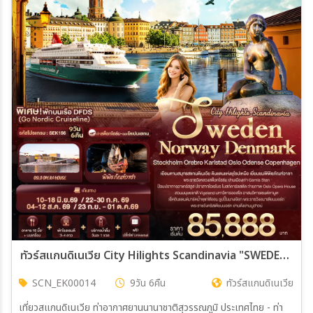
ทัวร์สแกนดิเนเวีย City Hilights Scandinavia "SWEDEN NORWAY DENMARK Stockholm Orebro Karlstad Oslo Odense Copenhagen 9วัน 6คืน (EK)
SCN_EK00014
9วัน 6คืน
ทัวร์สแกนดิเนเวีย
เที่ยวสแกนดิเนเวีย ท่าอากาศยานนานาชาติสุวรรณภูมิ ประเทศไทย - ท่า