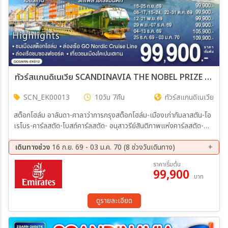
ทัวร์สแกนดิเนเวีย SCANDINAVIA THE NOBEL PRIZE X PRICE สวีเดน นอร์เวย์ เดนมาร์ก 10วัน 7คืน (EK)
SCN_EK00013
10วัน 7คืน
ทัวร์สแกนดิเนเวีย
สต็อกโฮล์ม อาลันดา-ศาลาว่าการกรุงสต็อกโฮล์ม-เมืองเก่ากัมลาสตัน-โอ
เรโบร-คาร์ลสตัด-โบสถ์คาร์ลสตัด- อนุสาวรีย์สันติภาพแห่งคาร์ลสตัด-
กรุงออสโล-เกียร์โล-วอส (อุลวิก)-เบอร์เก้น-ชมท่าเรือเบอร์เก้น -กุดวาน
เก้น-ล่องเรือชมซองฟยอร์ด-ฟลัม-นั่งรถไฟสายโรแมนติกฟลัม-ฟลัม-
เดินทางช่วง
16 ก.ย. 69 - 03 ม.ค. 70 (8 ช่วงวันเดินทาง)
กอล-ออสโล-อุทยานฟรอกเนอร์-ช้อปปิ้งถนนคาร์ล โยฮันส์ เกท-ศาลา
16 ก.ย. 69 - 25 ก.ย. 69
08 ต.ค. 69 - 17 ต.ค. 69
ราคาเริ่มต้น
ว่าการเมืองออสโล-ล่องเรือ DFDS Seaway -โคเปนเฮเกน-รูปปั้นนาง
99,900
15 ต.ค. 69 - 24 ต.ค. 69
22 ต.ค. 69 - 31 ต.ค. 69
บาท
เงือกน้อย ลิตเติ้ลเมอร์เมด-น้ำพุแห่งราชินีเกฟิออน-พระราชวังอมาเลียนบ
12 พ.ย. 69 - 21 พ.ย. 69
28 พ.ย. 69 - 07 ธ.ค. 69
อร์ก-จัตุรัสซิตี้ฮอลล์-ช้อปปิ้งถนนสตรอยก์-ถ่ายรูปปราสาทโรเซนบอร์ก-
04 ธ.ค. 69 - 13 ธ.ค. 69
25 ธ.ค. 69 - 03 ม.ค. 70
สนามบินโคเปนเฮเกน
ดูรายละเอียด