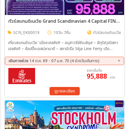
ทัวร์สแกนดิเนเวีย Grand Scandinavian 4 Capital FINLAND SWEDEN NAORWAY DENMARK Helsinki Stockholm Karlstad Oslo Copenhagen Odense 10วัน 7คืน (EK)
SCN_EK00019
10วัน 7คืน
ทัวร์สแกนดิเนเวีย
เที่ยวสแกนดิเนเวีย 'เมืองเฮลซิงกิ – อนุสาวรีย์ซิเบลิอุส – จัตุรัสวุฒิสภา
เฮลซิงกิ – ช้อปปิ้งเอสปลานาดี – สถานีเรือ Silja Line Ferry เปิด
ประสบการณ์ล่องเรือสำราญจากท่าเรือเมืองเฮลซิงกิ ประเทศฟินแลนด์ สู่
เมืองสตอกโฮล์ม ประเทศสวีเดน ท่าเรือสตอกโฮล์ม ประเทศสวีเดน –
เดินทางช่วง
14 ต.ค. 69 - 07 ม.ค. 70 (4 ช่วงวันเดินทาง)
เมืองสตอกโฮล์ม – พิพิธภัณฑ์วาซา(รวมเข้าชม) – ศาลาว่าการสตอกโฮล์ม
14 ต.ค. 69 - 23 ต.ค. 69
11 พ.ย. 69 - 20 พ.ย. 69
ราคาเริ่มต้น
– ย่านเมืองเก่า Gamla Stan เมืองสตอกโฮล์ม – เมืองคาร์ลสตัด –
95,888
08 ธ.ค. 69 - 17 ธ.ค. 69
29 ธ.ค. 69 - 07 ม.ค. 70
บาท
โบสถ์คาร์ลสตัด – เมืองออสโล ประเทศนอร์เวย์ เมืองออสโล – ป้อม
ปราการอาเคร์สฮูส – สวนมนุษยชาติ Vigeland Sculpture Park – รูป
ปั้น Gustav Vigeland Statue - โรงละครแห่งชาติ – โอเปร่าออสโล -
ดูรายละเอียด
รัฐสภาแห่งนอร์เวย์ – มหาวิหารออสโล – สถานี DFDS (Go Nordic
Cruiseline) ท่าเรือ Go Nordic Pier – เปิดประสบการณ์ล่องเรือสำราญ
สู่ ประเทศเดนมาร์ก