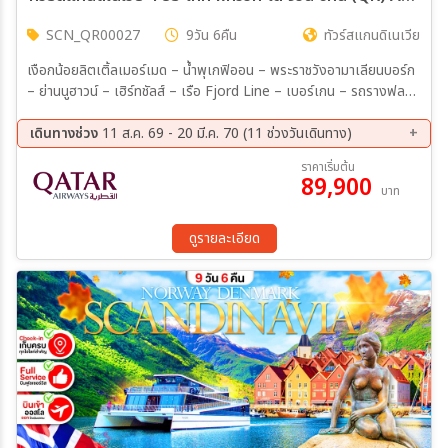
SCN_QR00027
9วัน 6คืน
ทัวร์สแกนดิเนเวีย
เงือกน้อยลิตเติ้ลเมอร์เมด – น้ำพุเกฟิออน – พระราชวังอามาเลียนบอร์ก
– ย่านนูฮาวน์ – เฮิร์ทชัลส์ – เรือ Fjord Line – เบอร์เกน – รถรางฟลอ
เยน – ตลาดปลา – หมู่บ้าน Bryggen – วอสส – รถไฟสายโรแมนติกฟ
ลอมสบาน่า – ฟลัม – ล่องเรือชม Nærøyfjord - สวนประติมากรรมวิก
เดินทางช่วง
11 ส.ค. 69 - 20 มี.ค. 70 (11 ช่วงวันเดินทาง)
แลนด์ – ลานกระโดดสกีโฮเมนคอเลน – ถนนคาร์ล โจฮัน – คาร์ลสตัด –
11 ส.ค. 69 - 19 ส.ค. 69
16 ก.ย. 69 - 24 ก.ย. 69
ราคาเริ่มต้น
ปราสาทโอเรบรู – สต็อกโฮล์ม – ศาลาว่าการเมือง – เมืองเก่าแกมล่าส
89,900
03 ต.ค. 69 - 11 ต.ค. 69
09 ต.ค. 69 - 17 ต.ค. 69
บาท
แตน – พระราชวังหลวงสต็อกโฮล์ม – ถนน Drottninggatan เมนู
18 ต.ค. 69 - 26 ต.ค. 69
07 พ.ย. 69 - 15 พ.ย. 69
พิเศษ!! สแกนดิเนเวียนซีฟู๊ด - เมนูซี่โครงหมูอบบาร์บีคิว -
28 พ.ย. 69 - 06 ธ.ค. 69
05 ธ.ค. 69 - 13 ธ.ค. 69
ดูรายละเอียด
30 ม.ค. 70 - 07 ก.พ. 70
20 ก.พ. 70 - 28 ก.พ. 70
20 มี.ค 70 - 28 มี.ค 70