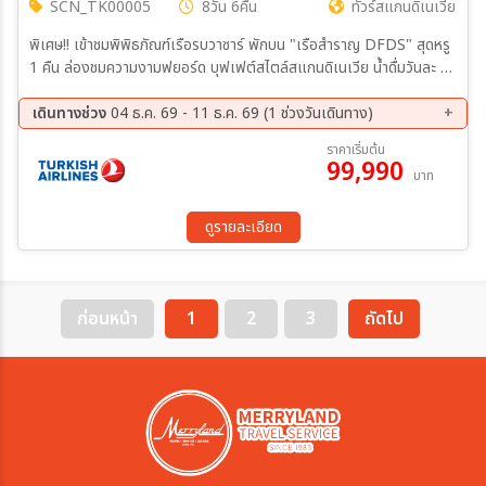
SCN_TK00005
8วัน 6คืน
ทัวร์สแกนดิเนเวีย
พิเศษ!! เข้าชมพิพิธภัณฑ์เรือรบวาซาร์ พักบน "เรือสำราญ DFDS" สุดหรู
1 คืน ล่องชมความงามฟยอร์ด บุฟเฟต์สไตล์สแกนดิเนเวีย น้ำดื่มวันละ 1
ขวด
เดินทางช่วง
04 ธ.ค. 69 - 11 ธ.ค. 69 (1 ช่วงวันเดินทาง)
04 ธ.ค. 69 - 11 ธ.ค. 69
ราคาเริ่มต้น
99,990
บาท
ดูรายละเอียด
ก่อนหน้า
1
2
3
ถัดไป