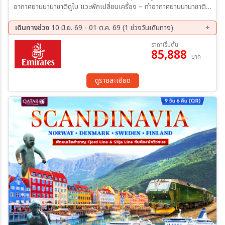
อากาศยานนานาชาติดูไบ แวะพักเปลี่ยนเครื่อง – ท่าอากาศยานนานาชาติ
สตอกโฮล์ม อาร์ลันดา ประเทศสวีเดน - เมืองสตอกโฮล์ม ประเทศสวีเดน
– พิพิธภัณฑ์วาซา(รวมเข้าชม) - ศาลาว่าการสตอกโฮล์ม – ย่านเมืองเก่า
เดินทางช่วง
10 มิ.ย. 69 - 01 ต.ค. 69 (1 ช่วงวันเดินทาง)
Gamla Stan เมืองสตอกโฮล์ม - เมืองโอเรโบร ประเทศสวีเดน –
23 ก.ย. 69 - 01 ต.ค. 69
ราคาเริ่มต้น
ปราสาทโอเรโบร – เมืองคาร์ลสตัด – โบสถ์คาร์ลสตัด – อนุสรณ์สถาน
85,888
บาท
สันติภาพ
ดูรายละเอียด