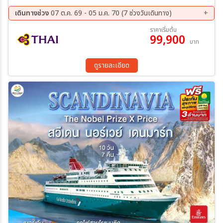
เห็นทะเล- ออสโล – อุทยานฟรอกเนอร์ - ถนนคาร์ล โยฮันส์ เกท - เกียร์โล
– ฟลัม – ล่องเรือชมความงามของซองฟยอร์ด – รถไฟสายโรแมนติก
เดินทางช่วง
07 ต.ค. 69 - 05 ม.ค. 70 (7 ช่วงวันเดินทาง)
ฟลัมส์บาน่า - น้ำตกจอสฟอสเซ่น - ออสโล - ศาลาว่าการเมืองออสโล -
07 ต.ค. 69 - 14 ต.ค. 69
19 ต.ค. 69 - 26 ต.ค. 69
ราคาเริ่มต้น
ออสโลโอเปราเฮ้าส์ - ลานกระโดดสกี โฮเมนโคเล่น - คาร์ลสตัท- สต๊อก
99,900
03 พ.ย. 69 - 10 พ.ย. 69
10 พ.ย. 69 - 17 พ.ย. 69
บาท
โฮล์ม - ศาลาว่าการเมืองสต๊อกโฮล์ม - กัมลาสตัน
24 พ.ย. 69 - 01 ธ.ค. 69
01 ธ.ค. 69 - 08 ธ.ค. 69
29 ธ.ค. 69 - 05 ม.ค. 70
ดูรายละเอียด