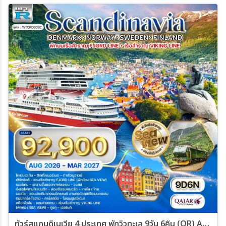
20 มี.ค 70 - 28 มี.ค 70
ทัวร์สแกนดิเนเวีย 4 ประเทศ พักวิวทะเล 9วัน 6คืน (QR) AUG 26 - MAR 27