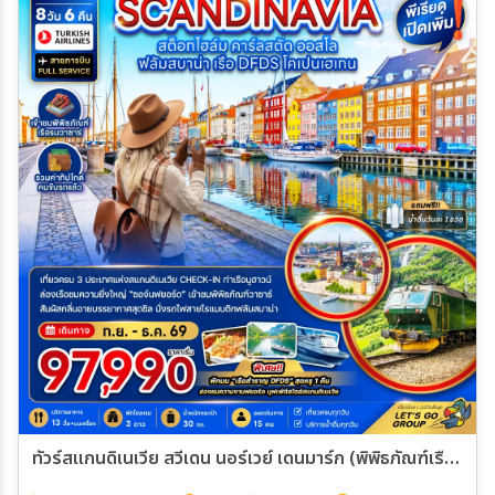
ทัวร์สแกนดิเนเวีย สวีเดน นอร์เวย์ เดนมาร์ก (พิพิธภัณฑ์เรือรบวาซาร์ นั่งรถไฟฟลัมสบาน่า ล่องเรือสำราญ DFDS) 8วัน 6คืน (TK)