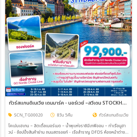
ทัวร์สแกนดิเนเวีย เดนมาร์ค - นอร์เวย์ –สวีเดน STOCKHOLM SYNDROME SCANDINAVIA 8วัน 5คืน (TG)
SCN_TG00020
8วัน 5คืน
ทัวร์สแกนดิเนเวีย
โคเปนเฮเกน – ลิตเติ้ลเมอร์เมด – น้ำพุแห่งราชินีเกฟิออน – ท่าเรือนูฮา
วน์ - ช้อปปิ้งสินค้าย่าน ถนนสตรอยก์ - เรือสำราญ DFDS ห้องหน้าต่าง