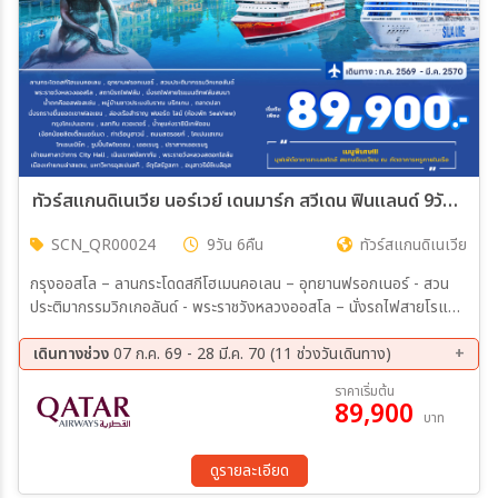
ทัวร์สแกนดิเนเวีย นอร์เวย์ เดนมาร์ก สวีเดน ฟินแลนด์ 9วัน 6คืน (QR)
SCN_QR00024
9วัน 6คืน
ทัวร์สแกนดิเนเวีย
กรุงออสโล – ลานกระโดดสกีโฮเมนคอเลน – อุทยานฟรอกเนอร์ - สวน
ประติมากรรมวิกเกอลันด์ - พระราชวังหลวงออสโล – นั่งรถไฟสายโรแมน
ติกฟลัมสบนา – น้ำตกคีออสฟอสเซ่น – หมู่บ้านชาวประมงโบราณ บริกเกน
– นั่งรถรางขึ้นยอดเขาฟลอเยน - ล่องเรือสำราญ ฟยอร์ด ไลน์ (ห้องพัก
เดินทางช่วง
07 ก.ค. 69 - 28 มี.ค. 70 (11 ช่วงวันเดินทาง)
Sea View)
11 ส.ค. 69 - 19 ส.ค. 69
19 ก.ย. 69 - 27 ก.ย. 69
ราคาเริ่มต้น
89,900
10 ต.ค. 69 - 18 ต.ค. 69
20 ต.ค. 69 - 28 ต.ค. 69
บาท
17 พ.ย. 69 - 25 พ.ย. 69
05 ธ.ค. 69 - 13 ธ.ค. 69
19 ธ.ค. 69 - 27 ธ.ค. 69
19 ม.ค. 70 - 27 ม.ค. 70
ดูรายละเอียด
20 ก.พ. 70 - 28 ก.พ. 70
13 มี.ค 70 - 21 มี.ค 70