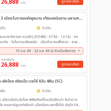
26,888
ค. 69 - 29 ต.ค. 69
30 ต.ค. 69 - 05 พ.ย. 69
ดูรายละเอียด
บาท
ย. 69 - 24 พ.ย. 69
27 พ.ย. 69 - 03 ธ.ค. 69
ค. 69 - 12 ธ.ค. 69
16 ธ.ค. 69 - 22 ธ.ค. 69
ทัวร์จีน บินตรงฉางซา จางเจียเจี้ย ฉงชิ่ง 3 เมืองโบราณแห่งหูหนาน เทียนเหมินซาน มหานครสุดล้ำ ไม่เข้าร้านช้อป 6วัน 5คืน (FD)
ค. 69 - 02 ม.ค. 70
30 ธ.ค. 69 - 05 ม.ค. 70
ค. 70 - 28 ม.ค. 70
17 ก.พ. 70 - 23 ก.พ. 70
5คืน
ทัวร์จีน
.ค 70 - 09 มี.ค 70
10 มี.ค 70 - 16 มี.ค 70
นนานาชาติฉางซา หวงฮัว) (FD480 : 07:50 - 12:10) - ตง
.ค 70 - 27 มี.ค 70
ฉางเต๋อ - วัดโบราณเชียนหมิง - เมืองโบราณเฟิ่งหวง - สะพาน
ง - เมืองโบราณเฉียนโจว – เมืองโบราณฝูหรง – น้ำตกเมือง
10 ก.ย. 69 - 22 ก.ย. 69 (2 ช่วงวันเดินทาง)
ืองจางเจียเจี้ย - เขาเทียนเหมินซาน (รวมกระเช้าขึ้น-ลง)-
ูสวรรค์ – นั่งรถไฟความเร็วสูงสู่เมืองฉงชิ่ง – ถนนคนเดินเจีย
ย. 69 - 22 ก.ย. 69
ราคาเริ่มต้น
ิปไตยเขตจิ่วหลงพอ – ถนนคนเดินเอ๋อหลิ่ง - ตรอกบันได 18
26,888
ดูรายละเอียด
บาท
) OPTION : ล่องเรือแม่น้ำเหลียงเจียงชมวิวคํ่าคืนฉงชิ่ง 380 RMB/ท่าน
เผิงไหล เยียนไถ เวยไห่ 6วัน 4คืน (SC)
4คืน
ทัวร์จีน
ิธภัณฑ์โรงเบียร์ชิงเต่า จิบไวน์ ณ
 ถนนการ์ตูนแห่งชิงเต่า เมืองริมทะเลซาจื่อโข่ว จัตุรัส 54
ตูแห่งโชคลาภ กรอบ