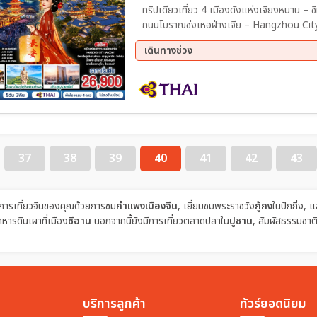
ทริปเดียวเที่ยว 4 เมืองดังแห่งเจียงหนาน – ซีหูเทียนตี้ – ล่องเรือทะเลสาบซีหู – ห้าง YIN TAI IN77 –
ถนนโบราณซ่งเหอฝ่างเจีย – Hangzhou City
ศาลาฝานกง - เมืองวิถีเซ็น เหนียนฮวาวาน+ช
เดินทางช่วง
เจียเจี่ยว (ไม่รวมล่องเรือ) – เซี่ยงไฮ้ – วั
นกิง – ตลาดร้อยปีเฉิงหวังเมี่ยว
16 ก.ย. 69 - 20 ก.ย. 69
23 ก.
22 ต.ค. 69 - 26 ต.ค. 69
29 ต.
27 พ.ย. 69 - 01 ธ.ค. 69
03 ธ.
18 ธ.ค. 69 - 22 ธ.ค. 69
29 ธ.
37
38
39
40
41
42
43
่มการเที่ยวจีนของคุณด้วยการชม
กำแพงเมืองจีน
, เยี่ยมชมพระราชวัง
กู้กง
ในปักกิ่ง, แ
หารดินเผาที่เมือง
ซีอาน
นอกจากนี้ยังมีการเที่ยวตลาดปลาใน
ปูซาน
, สัมผัสธรรมชาติท
บริการลูกค้า
ทัวร์ยอดนิยม