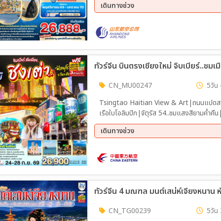
เดินทางช่วง
รูปยักษ์ ช้อปปิ้งถนนจงซาน ถนนคนเดินไถตง 
05 พ.ย. 69 - 10 พ.ย. 69
12 พ.
26 พ.ย. 69 - 01 ธ.ค. 69
03 ธ.
17 ธ.ค. 69 - 22 ธ.ค. 69
24 ธ.
30 ธ.ค. 69 - 04 ม.ค. 70
07 ม.
21 ม.ค. 70 - 26 ม.ค. 70
CN_MU00247
5วัน 
Tsingtao Haitian View & Art|ถนนแปดสาย|
เรือใบโอลิมปิก|จัตุรัส 54..ชมแสงสียามค่ำคื
ที่ทำการเก่าเยอรมัน|ท่าเรือจ้านเฉียว|มหาวิ
เดินทางช่วง
กระเช้าขึ้น-ลง)|พิพิธภัณฑ์ชิงเต่า|ช้อปปิ้ง L
24 ก.ย. 69 - 28 ก.ย. 69
23 ต.
10 ธ.ค. 69 - 14 ธ.ค. 69
24 ธ.
ทัวร์จีน 4 มณฑล มนต์เสน่ห์เจียงหนาน หังโ
CN_TG00239
5วัน 