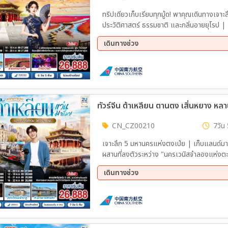
ทริปเดียวเก็บเรียบทุกมู้ด! พาคุณเดินทางเจาะ
ประวัติศาสตร์ ธรรมชาติ และกลิ่นอายยุโรป | เ
เสิ่นหยางกู้กง' และเดินเล่นสัมผัสบรรยากาศท
เดินทางช่วง
'ถ้ำน้ำเปิ่นซี' ก่อนไปยืนรับลมชมพรมแดนเกา
เกาหลีเหนือสุดเอ็กซ์คลูซีฟ | ต้าเหลียน: เปลี
03 ก.ย. 69 - 08 ก.ย. 69
10 ก.
และชมวิวอ่าวหลิงเจียวสุดโรแมนติก | ผานจิ่
พรมกำมะหยี่สีเลือดนกที่ 1 ปีมีให้ชมเพียงครั้
เก็บครบทุกฟีลลิ่ง
CN_CZ00210
7วัน 
เจาะลึก 5 มหานครแห่งตงเป่ย | เก็บแลนด์มา
ผสานที่ลงตัวระหว่าง "นครเวนิสจำลองแห่งตะว
หยางกู้กง" สถาปัตยกรรมระดับมรดกโลก | ไฮไ
เดินทางช่วง
มองเห็นฝั่งเกาหลีเหนือได้อย่างใกล้ชิด เป็น
น้ำเปิ่นซี ถ้ำน้ำที่ยาวและอลังการที่สุดในโลก 
06 ก.ย. 69 - 12 ก.ย. 69
12 ต.
16 ต.ค. 69 - 22 ต.ค. 69