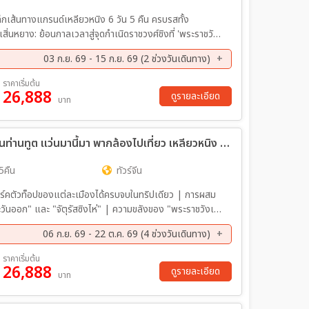
ลึกเส้นทางแกรนด์เหลียวหนิง 6 วัน 5 คืน ครบรสทั้ง
สิ่นหยาง: ย้อนกาลเวลาสู่จุดกำเนิดราชวงศ์ชิงที่ 'พระราชวัง
ี่ตลาดเหลาเป่ย | เปิ่นซี & ตานตง: นั่งเรือทะลวงความงาม
03 ก.ย. 69 - 15 ก.ย. 69 (2 ช่วงวันเดินทาง)
หลีเหนือที่ 'สะพานขาดต้วนเฉียว' พร้อมชมการแสดงนาฏกรรม
่ยนฟีลมานั่งรถรางโบราณ ถ่ายรูปชิคๆ ที่ 'นครเวนิสตะวันออก'
ย. 69 - 15 ก.ย. 69
ราคาเริ่มต้น
น: พลาดไม่ได้กับไฮไลท์แห่งปี! ปรากฏการณ์ 'หาดหญ้าแดง'
26,888
ดูรายละเอียด
บาท
งเดียว| บินสบายกับ China Southern ทริปจัดเต็ม เที่ยวคุ้ม
ทัวร์จีน ต้าเหลียน ตานตง เสิ่นหยาง หลานท่านทูต แว่นมานี้มา พากล้องไปเที่ยว เหลียวหนิง 7วัน 5คืน (CZ)
5คืน
ทัวร์จีน
ร์คตัวท็อปของแต่ละเมืองได้ครบจบในทริปเดียว | การผสม
ันออก" และ "จัตุรัสซิงไห่" | ความขลังของ "พระราชวังเสิ่น
ลท์การล่องเรือแม่น้ำยาลู ชมสะพานขาดต้วนเฉียว พร้อม
06 ก.ย. 69 - 22 ต.ค. 69 (4 ช่วงวันเดินทาง)
ประสบการณ์ที่หาทำได้ยาก | นั่งเรือทะลวงความงดงามของถ้ำ
พร้อมแวะสักการะพระหยกที่ใหญ่ที่สุดในโลกที่เมืองอันซาน
ค. 69 - 18 ต.ค. 69
15 ต.ค. 69 - 21 ต.ค. 69
ราคาเริ่มต้น
26,888
ดูรายละเอียด
บาท