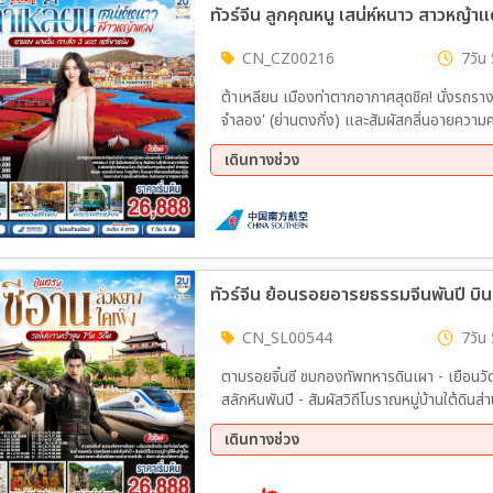
CN_CZ00216
7วัน 
ต้าเหลียน เมืองท่าตากอากาศสุดชิค! นั่งรถรา
จำลอง' (ย่านตงกั่ง) และสัมผัสกลิ่นอายความค
แม่น้ำยาลู ชมวิวพรมแดน 2 ชาติ สัมผัสความลึก
เดินทางช่วง
06 ก.ย. 69 - 12 ก.ย. 69
11 ก.
16 ก.ย. 69 - 22 ก.ย. 69
CN_SL00544
7วัน 
ตามรอยจิ๋นซี ชมกองทัพทหารดินเผา - เยือนวั
สลักหินพันปี - สัมผัสวิถีโบราณหมู่บ้านใต้ด
เดินทางสะดวกด้วยรถไฟความเร็วสูง (รวมรถข
เดินทางช่วง
11 ก.ย. 69 - 17 ก.ย. 69
18 ก.