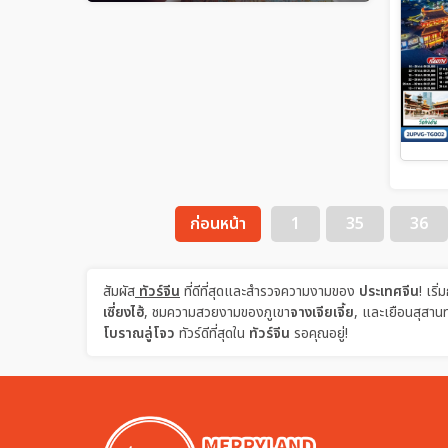
ก่อนหน้า
1
35
36
สัมผัส
ทัวร์จีน
ที่ดีที่สุดและสำรวจความงามของ
ประเทศจีน
! เริ
เซี่ยงไฮ้
, ชมความสวยงามของภูเขา
จางเจียเจี้ย
, และเยือนสุสานท
โบราณลู่โจว
ทัวร์ดีที่สุดใน
ทัวร์จีน
รอคุณอยู่!