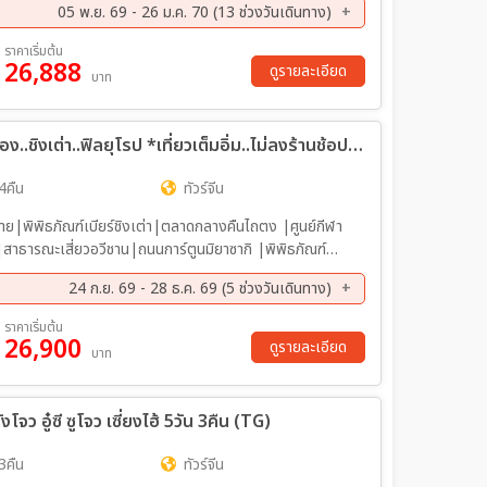
05 พ.ย. 69 - 26 ม.ค. 70 (13 ช่วงวันเดินทาง)
ตลาดกลางคืนหลู่เจียจวง ห้าง MixC
ย. 69 - 17 พ.ย. 69
19 พ.ย. 69 - 24 พ.ย. 69
ราคาเริ่มต้น
26,888
ค. 69 - 08 ธ.ค. 69
10 ธ.ค. 69 - 15 ธ.ค. 69
ดูรายละเอียด
บาท
ค. 69 - 29 ธ.ค. 69
29 ธ.ค. 69 - 03 ม.ค. 70
ค. 70 - 12 ม.ค. 70
14 ม.ค. 70 - 19 ม.ค. 70
ทัวร์จีน บินตรงเชียงใหม่ จิบเบียร์..ชมเมือง..ชิงเต่า..ฟิลยุโรป *เที่ยวเต็มอิ่ม..ไม่ลงร้านช้อป* 5วัน 4คืน (MU)
4คืน
ทัวร์จีน
พิพิธภัณฑ์เบียร์ชิงเต่า|ตลาดกลางคืนไถตง |ศูนย์กีฬา
น|สาธารณะเสี่ยวอวีชาน|ถนนการ์ตูนมิยาซากิ |พิพิธภัณฑ์
หารเซนต์ไมเคิล|ย่านวัฒนธรรมต้าเป่าต้า |ภูเขาเหลาซาน (รวม
24 ก.ย. 69 - 28 ธ.ค. 69 (5 ช่วงวันเดินทาง)
ion Mall
ค. 69 - 27 ต.ค. 69
05 พ.ย. 69 - 09 พ.ย. 69
ราคาเริ่มต้น
26,900
ค. 69 - 28 ธ.ค. 69
ดูรายละเอียด
บาท
จว อู๋ซี ซูโจว เซี่ยงไฮ้ 5วัน 3คืน (TG)
3คืน
ทัวร์จีน