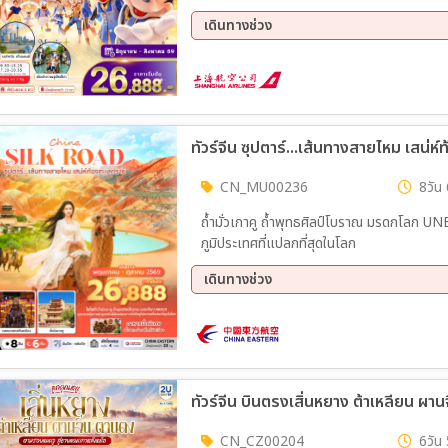
เดินทางช่วง
ทัวร์จีน ซุปตาร์...เส้นทางสายไหม เสน่
CN_MU00236
8วัน 
ถ้ำมั่วเกาคู ถ้ำพุทธศิลป์โบราณ มรดกโลก UNE
ภูมิประเทศที่แปลกที่สุดในโลก
เดินทางช่วง
07 ส.ค. 69 - 14 ส.ค. 69
14 ส.
28 ส.ค. 69 - 04 ก.ย. 69
04 ก.
18 ก.ย. 69 - 25 ก.ย. 69
02 ต.
16 ต.ค. 69 - 23 ต.ค. 69
CN_CZ00204
6วัน 