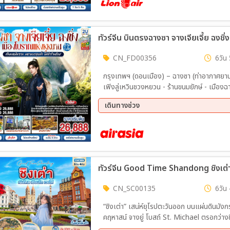
21 ต.ค. 69 - 27 ต.ค. 69
23 ต.
06 พ.ย. 69 - 12 พ.ย. 69
18 พ.
04 ธ.ค. 69 - 10 ธ.ค. 69
06 ธ.
23 ธ.ค. 69 - 29 ธ.ค. 69
27 ธ.
15 ม.ค. 70 - 21 ม.ค. 70
22 ม.
CN_FD00356
6วัน 
26 ก.พ. 70 - 04 มี.ค 70
03 มี
กรุงเทพฯ (ดอนเมือง) – ฉางซา (ท่าอากาศยา
17 มี.ค 70 - 23 มี.ค 70
21 มี
เฟิงลู่เหวินชวงหยวน - ร้านขนมยักษ์ - เมือง
สายรุ้ง - ชมวิวยามค่ำคืนเมืองโบราณเฟิ่งหว
เดินทางช่วง
ฝูหรง – ชมบรรยากาศยามค่ำคืนเมืองโบราณ - เม
ระเบียงแก้ว – บันไดเลื่อน 999 ขั้น – ถ้ำประต
10 ก.ย. 69 - 15 ก.ย. 69
17 ก.
ฟ่างเป่ย - ชมรถไฟทะลุตึก – หมู่บ้านประชาธ
ขั้น - เทรดเดอร์เบียร์ – หงหยาต้ง – สนามบินฉงชิ่ง (สนามบินฉงชิ่งเจียงเป่ย) - กรุงเทพฯ (ดอนเมือง)
(FD557 : 11:10 - 13:20
ทัวร์จีน Good Time Shandong ชิงเต่า 
CN_SC00135
6วัน 
“ชิงเต่า” เสน่ห์ยุโรปตะวันออก บนแผ่นดินมังกร เมืองเบียร์ระดับโลก พิพ
คฤหาสน์ จางยู่ โบสถ์ St. Michael ตรอกว่างซิง
สะพานจ้านเฉียว ศาลาเผิงไหล ประติมากรรมวาฬเกยตื้น ถนนคบเพลิงหมายเลข 8 ประ