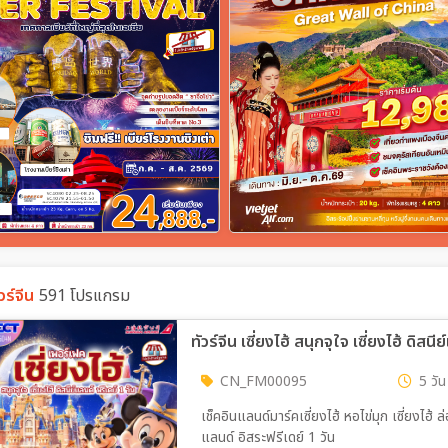
วร์จีน
591 โปรแกรม
ทัวร์จีน เซี่ยงไฮ้ สนุกจุใจ เซี่ยงไฮ้ ดิสน
CN_FM00095
5 วัน
เช็คอินแลนด์มาร์คเซี่ยงไฮ้ หอไข่มุก เซี่ยงไฮ้ ล
แลนด์ อิสระฟรีเดย์ 1 วัน