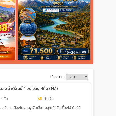
เรียงตาม :
ีย์แลนด์ ฟรีเดย์ 1 วัน 5วัน 4คืน (FM)
 4 คืน
ทัวร์จีน
่องเรือชมเมืองโบราณจูเจียเจี่ยว สนุกเต็มวันเซี่ยงไฮ้ ดิสนีย์