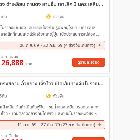
ทัวร์จีน ลูกคุณหนู เสน่ห์หนาว สาวหญ้าแดง ต้าเหลียน ตานตง ผานจิ่น เจาะลึก 3 นคร เหลียวหนิง 7วัน 5คืน (CZ)
5คืน
ทัวร์จีน
งโบราณชมเมือง เดินทอดน่องถ่ายรูปฟีลยุโรปที่ 'นครเวนิส
ลาสสิกที่ถนนสไตล์รัสเซียและญี่ปุ่น เปิดประสบการณ์ล่องเรือ
ลับของฝั่ง 'เกาหลีเหนือ' อย่างใกล้ชิด พร้อมเช็
06 ก.ย. 69 - 22 ก.ย. 69 (4 ช่วงวันเดินทาง)
ย. 69 - 17 ก.ย. 69
15 ก.ย. 69 - 20 ก.ย. 69
ราคาเริ่มต้น
26,888
ดูรายละเอียด
บาท
ทัวร์จีน ย้อนรอยอารยธรรมจีนพันปี บินตรงซีอาน ลั่วหยาง เจิ้งโจว เปิดเส้นทางจีนโบราณสุดยิ่งใหญ่ นั่งรถไฟความเร็วสูง **ไม่ลงร้านช้อปปิ้ง** 7วัน 5คืน (SL)
5คืน
ทัวร์จีน
ดเส้าหลิน ต้นกำเนิดกังฟูจีน - ชมถ้ำหลงเหมิน มรดกโลกแกะ
ินส่านโจว - เดินตลาดกลางคืนไคเฟิง และถนนโบราณหมิงชิง -
นกระเป๋า)
11 ก.ย. 69 - 27 มี.ค. 70 (23 ช่วงวันเดินทาง)
ย. 69 - 24 ก.ย. 69
09 ต.ค. 69 - 15 ต.ค. 69
ราคาเริ่มต้น