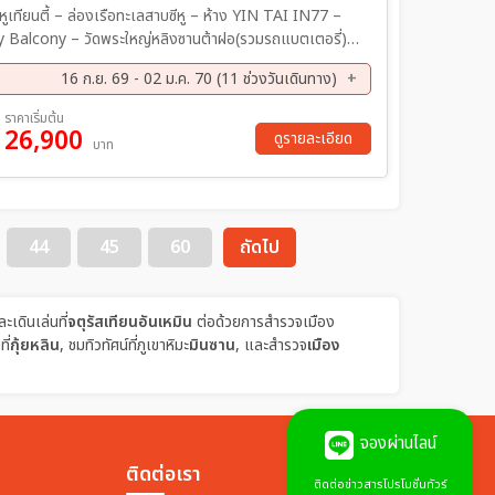
 Balcony – วัดพระใหญ่หลิงซานต้าฝอ(รวมรถแบตเตอรี่) –
มวิวตอนกลางคืน – ผ่านชมประตูบูรพาทิศ – เมืองโบราณจู
16 ก.ย. 69 - 02 ม.ค. 70 (11 ช่วงวันเดินทาง)
ดจิ่งอัน (มูเรื่องโชคลาภ, เงินทอง) – ตรอกจางหยวน – ถนนนา
ย. 69 - 27 ก.ย. 69
15 ต.ค. 69 - 19 ต.ค. 69
ราคาเริ่มต้น
26,900
ค. 69 - 02 พ.ย. 69
13 พ.ย. 69 - 17 พ.ย. 69
ดูรายละเอียด
บาท
ค. 69 - 07 ธ.ค. 69
09 ธ.ค. 69 - 13 ธ.ค. 69
ค. 69 - 02 ม.ค. 70
44
45
60
ถัดไป
ละเดินเล่นที่
จตุรัสเทียนอันเหมิน
ต่อด้วยการสำรวจเมือง
ี่
กุ้ยหลิน
, ชมทิวทัศน์ที่ภูเขาหิมะ
มินซาน
, และสำรวจ
เมือง
จองผ่านไลน์
ติดต่อเรา
ติดต่อข่าวสารโปรโมชั่นทัวร์