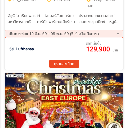
ออก
จัตุรัสมาเรียนพลาสท์ – โอเบอร์อัมเมอร์เกา – ปราสาทนอยชวานสไตน์ –
มหาวิหารเอททัล – การ์มิช พาร์เทนเคียร์เชน – ยอดเขาซุกสปิตซ์ – หมู่บ้าน
ฮัลล์สตัทท์ (พักในฮัลล์สตัทท์) – ซาลส์บวร์ก – สวนมิราเบลล์ – บ้านเกิด
โมสาร์ท – แม่น้ำซาลซาค – เมืองเชสกี้ คลุมลอฟ – ปราสาทครุมลอฟ -
เดินทางช่วง
19 มิ.ย. 69 - 08 พ.ย. 69 (5 ช่วงวันเดินทาง)
กรุงปร๊าก – ปราสาทปร๊าก – มหาวิหารเซนต์วิตัส – สะพานชาร์ลส์ – หอ
11 ส.ค. 69 - 20 ส.ค. 69
12 ก.ย. 69 - 21 ก.ย. 69
ราคาเริ่มต้น
นาฬิกาดาราศาสตร์ – จัตุรัสเมืองเก่า – กรุงบราติสลาวา – ปราสาทบราติ
129,900
09 ต.ค. 69 - 18 ต.ค. 69
22 ต.ค. 69 - 31 ต.ค. 69
บาท
สลาวา – Outlet Parndorf – บูดาเปสต์ – ล่องเรือแม่น้ำดานูบ – ป้อม
30 ต.ค. 69 - 08 พ.ย. 69
ฟิชเชอร์แมนบาสเตียน – โบสถ์แมทเทียส – จัตุรัสฮีโร่ – มหาวิหารเซนต์
สตีเฟน – หมู่บ้านเซนต์เทนเดอร์ – เวียนนา เมนูพิเศษ !! ขาหมูเยอรมันอบ
ดูรายละเอียด
กรอบ พร้อมเครื่องดื่ม(เบียร์หรือซอฟท์ ดริ๊งค์) - Mixed Grill - เป็ดโบฮี
เมียน สไตล์ท้องถิ่นชาวเชค - ฮังกาเรียน กูลาซ พร้อม เมนูพื้นเมืองรสเลิศ
- ฮังกาเรียน กูลาซ - ซี่โครงหมูอบ สไตล์เวียนนา