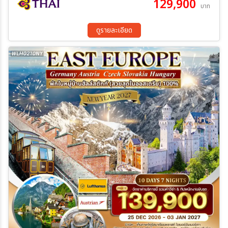
129,900
17 ธ.ค. 69 - 26 ธ.ค. 69
บาท
ล่องเรือแม่น้ำดานูบ – พระราชวังเชินบรุนน์ – โบสถ์เซนต์สตีเฟน – อนุ
สาวรีย์โยฮันสเตร้าส์ – ถนนคาร์ทเนอร์ – เมืองฮัลล์สตัทท์ – ทะเลสาบ
ฮัลล์สตัทท์ – พระราชวังนิมเฟนเบิร์ก – จัตุรัสมาเรียนพลาสท์ มื้อพิเศษ :
ดูรายละเอียด
ขาหมูเยอรมัน – Mixed Grill เชก – ซุปกูลาส – ซี่โครงหมูเวียนนา – ปลา
เทราท์ย่างสไตล์ออสเตรีย – ดินเนอร์บนเรือแม่น้ำดานูบ