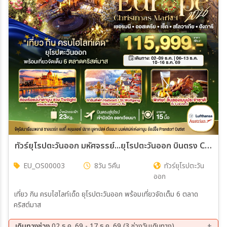
เมือง
สายการบิน
ตั้งแต่วันที่
ถึงวันที่
ทัวร์ยุโรปตะวันออก มหัศจรรย์...ยุโรปตะวันออก บินตรง Christmas Market 2026 สวย ครบ คุ้ม ที่สุดแห่งปี 8วัน 5คืน (OS)
EU_OS00003
8วัน 5คืน
ทัวร์ยุโรปตะวัน
เฉพาะเดือน
ออก
เที่ยว กิน ครบไฮไลท์เด็ด ยุโรปตะวันออก พร้อมเที่ยวจัดเต็ม 6 ตลาด
เฉพาะเทศกาล
คริสต์มาส
เดินทางช่วง
02 ธ.ค. 69 - 17 ธ.ค. 69 (3 ช่วงวันเดินทาง)