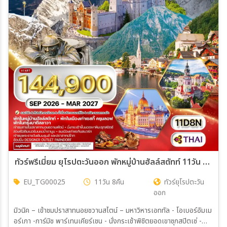
ทัวร์พรีเมี่ยม ยุโรปตะวันออก พักหมู่บ้านฮัลล์สตัทท์ 11วัน 8คืน (TG) SEP 26 - MAR 27
EU_TG00025
11วัน 8คืน
ทัวร์ยุโรปตะวัน
ออก
มิวนิค – เข้าชมปราสาทนอยชวานสไตน์ – มหาวิหารเอททัล - โอเบอร์อัมเม
อร์เกา -การ์มิช พาร์เทนเคียร์เชน - นั่งกระเช้าพิชิตยอดเขาซุกสปิตเซ่ -