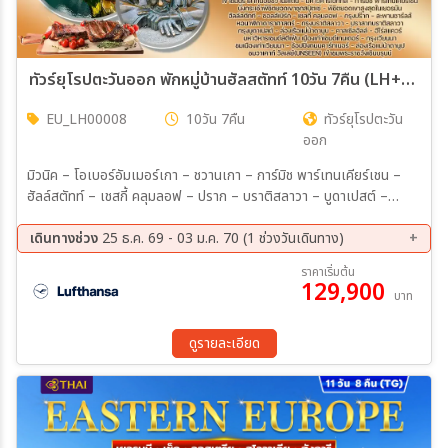
ทัวร์ยุโรปตะวันออก พักหมู่บ้านฮัลสตัทท์ 10วัน 7คืน (LH+OS)
EU_LH00008
10วัน 7คืน
ทัวร์ยุโรปตะวัน
ออก
มิวนิค – โอเบอร์อัมเมอร์เกา – ชวานเกา – การ์มิช พาร์เทนเคียร์เชน –
ฮัลล์สตัทท์ – เชสกี้ คลุมลอฟ – ปราก – บราติสลาวา – บูดาเปสต์ –
เวียนนา – ดรุนสไตน์ – วาเคาท์วัลเลย์ – เมลค์ มหาวิหารเอททัล –
ปราสาทนอยชวานสไตน์ – หมู่บ้านฮัลล์สตัทท์ – ปราสาทครุมลอฟ –
เดินทางช่วง
25 ธ.ค. 69 - 03 ม.ค. 70 (1 ช่วงวันเดินทาง)
ปราสาทปราก – มหาวิหารเซนต์วิตัส – สะพานชาร์ลส์ – หอนาฬิกา
25 ธ.ค. 69 - 03 ม.ค. 70
ราคาเริ่มต้น
ดาราศาสตร์ – Outlet Parndorf – เขตเมืองเก่าบราติสลาวา – รูปปั้น
129,900
บาท
Man at Work – ปราสาทบราติสลาวา – ล่องเรือแม่น้ำดานูบ – โบสถ์
เซนต์แมทเทียส – ป้อมฟิชเชอร์แมนบาสเตียน – ฮีโร่สแควร์ – มหาวิหาร
เซนต์สตีเฟ่น – หมู่บ้านเซนต์เทนเดอร์ – พระราชวังเชินบรุนน์ – วาเคา
ดูรายละเอียด
ท์วัลเลย์ – สำนักสงฆ์เมลค์ – โบสถ์เซนต์สตีเฟ่น เวียนนา มื้อพิเศษ : ขาหมู
เยอรมัน – ปลาเทร้าท์ย่างฮัลล์สตัทท์ – เป็ดโบฮีเมียน – ฮังกาเรียนกูลาซ
– ซี่โครงหมูอบสไตล์เวียนนา – ดินเนอร์ล่องเรือแม่น้ำดานูบ