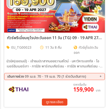
ทัวร์พรีเมี่ยมยุโรปตะวันออก 11 วัน (TG) 09 - 19 APR 27 Songkran
EU_TG00023
11 วัน 8 คืน
ทัวร์ยุโรปตะวัน
ออก
มิวนิค(เยอรมนี) - เข้าชมปราสาทนอยชวานสไตน์ - มหาวิหารเอททัล - โอ
เบอร์อัมเมอร์เกา - การ์มิช พาร์เทนเคียร์เชน - การ์มิช พาเทนเคียร์เชน -
พิชิตยอดเขาสูงสุดในเยอรมัน - พักในหมู่บ้านฮัลล์สตัทท์(สวยสุดใน
ออสเตรีย) - ฮัลลสตัทท์ - เวียนนา - ชมเมือง - เข้าชมพระราชวังเชินบรุนน์
เดินทางช่วง
09 เม.ย. 70 - 19 เม.ย. 70 (1 ช่วงวันเดินทาง)
- ช้อปปิ้งย่านถนนคาร์ทเนอร์ - ช้อปปิ้งเอาท์เล็ท(Designer Outlet
09 เม.ย 70 - 19 เม.ย 70
ราคาเริ่มต้น
Parndorf) - บูดาเปสต์ (ฮังการี) - ล่องเรือแม่น้ำดานูปพร้อมรับประทาน
159,900
บาท
อาหารค่ำ - นั่งรถไฟฟ้าขึ้นสู่ปราสาทบูดา – ป้อมฟิชเชอร์แมน บาสเตียน -
บราติสลาวา (สโลวาเกีย) - กรุงปร้าก(เชค) - เข้าชมปราสาทปร้าก – เชสกี้
คลุมล็อฟ - เรเกินส์บวร์ก – กรุงมิวนิค – ชมเมือง - ช้อปปิ้ง – โรงเบียร์
ดูรายละเอียด
เยอรมัน - เก็บภาพพระราชวังนิมเฟินบวร์ค