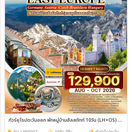
ทัวร์ยุโรปตะวันออก พักหมู่บ้านฮัลสตัทท์ 10วัน (LH+OS) Aug - Oct 26
EU_LH00007
10วัน 7คืน
ทัวร์ยุโรปตะวัน