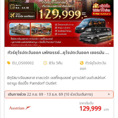
ทัวร์ยุโรปตะวันออก มหัศจรรย์...ยุโรปตะวันออก เยอรมัน ออสเตรีย เช็ค สโลวาเกีย ฮังการี 8วัน 5คืน (OS)
EU_OS00002
8วัน 5คืน
ทัวร์ยุโรปตะวัน
ออก
จัตุรัสมาเรียนพลาส ซาลบวร์ก เชสกี้คลุมลอฟ บูดาเปสต์ มนต์เสน่ห์แห่
งดานูบ ช้อปปิ้ง Parndorf Outlet
เดินทางช่วง
22 ก.ย. 69 - 13 ธ.ค. 69 (10 ช่วงวันเดินทาง)
22 ก.ย. 69 - 29 ก.ย. 69
13 ต.ค. 69 - 20 ต.ค. 69
ราคาเริ่มต้น
129,999
21 ต.ค. 69 - 28 ต.ค. 69
22 พ.ย. 69 - 29 พ.ย. 69
บาท
01 ธ.ค. 69 - 08 ธ.ค. 69
02 ธ.ค. 69 - 09 ธ.ค. 69