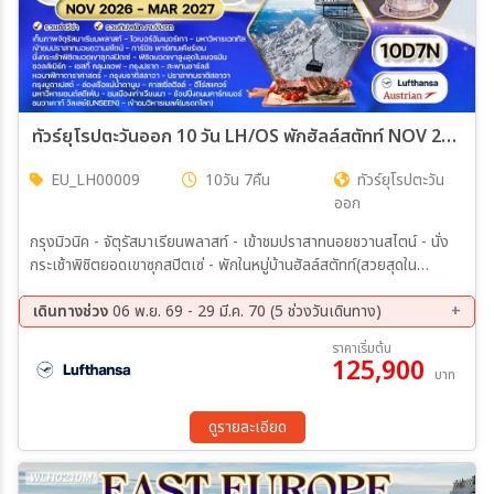
ทัวร์ยุโรปตะวันออก 10 วัน LH/OS พักฮัลล์สตัทท์ NOV 26 - MAR 27
EU_LH00009
10วัน 7คืน
ทัวร์ยุโรปตะวัน
ออก
กรุงมิวนิค - จัตุรัสมาเรียนพลาสท์ - เข้าชมปราสาทนอยชวานสไตน์ - นั่ง
กระเช้าพิชิตยอดเขาซุกสปิตเซ่ - พักในหมู่บ้านฮัลล์สตัทท์(สวยสุดใน
ออสเตรีย) - เมืองซอลส์เบิร์ก - สวนมิราเบลล์ - บ้านโมสาร์ท - เมืองเชสกี้
คลุมลอฟ - เข้าชมปราสาทปร๊าก - สะพานชาร์ลส์ - ปราสาทบราติสลาวา -
เดินทางช่วง
06 พ.ย. 69 - 29 มี.ค. 70 (5 ช่วงวันเดินทาง)
ช้อปปิ้ง Outlet Parndorf - ชมกรุงบราติสลาวา - กรุงบูดาเปสต์ - ล่อง
06 พ.ย. 69 - 15 พ.ย. 69
04 ธ.ค. 69 - 13 ธ.ค. 69
ราคาเริ่มต้น
เรือแม่น้ำดานูบ - คาสเซิ่ลฮิลล์ - ป้อมฟิชเชอร์แมนบาสเตียน - มหาวิหาร
125,900
22 ม.ค. 70 - 31 ม.ค. 70
12 ก.พ. 70 - 21 ก.พ. 70
บาท
เซนต์สตีเฟ่น - กรุงเวียนนา - ช้อปปิ้งถนนคาร์ทเนอร์ - พระราชวังเบลวี
20 มี.ค 70 - 29 มี.ค 70
เดียร์ - เข้าชมวิหารเมลค์(มรดกโลก) - เข้าชมพระราชวังเชินบรุนน์
ดูรายละเอียด