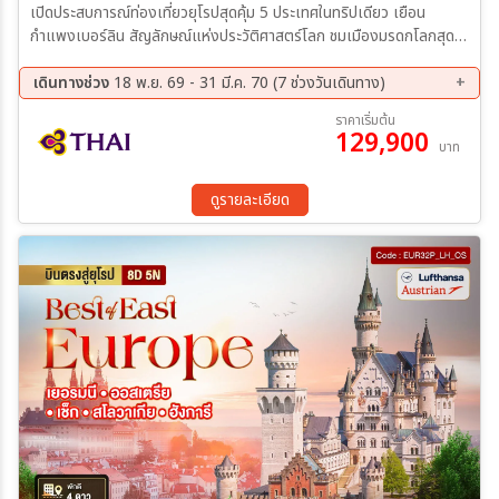
เปิดประสบการณ์ท่องเที่ยวยุโรปสุดคุ้ม 5 ประเทศในทริปเดียว เยือน
กำแพงเบอร์ลิน สัญลักษณ์แห่งประวัติศาสตร์โลก ชมเมืองมรดกโลกสุดโร
แมนติก พร้อมสัมผัสธรรมชาติสุดอลังการบน ยอดเขาซุกสปิตเซ่ จุดสูงสุด
ของเยอรมนี ที่ปกคลุมด้วยหิมะตลอดปี และดื่มด่ำกับเสน่ห์ของ เช็ก
เดินทางช่วง
18 พ.ย. 69 - 31 มี.ค. 70 (7 ช่วงวันเดินทาง)
ออสเตรีย สโลวาเกีย และฮังการี ครบทั้งวัฒนธรรม สถาปัตยกรรม และ
18 พ.ย. 69 - 28 พ.ย. 69
01 ธ.ค. 69 - 11 ธ.ค. 69
ราคาเริ่มต้น
วิวระดับเทพนิยาย
129,900
20 ธ.ค. 69 - 30 ธ.ค. 69
20 ม.ค. 70 - 30 ม.ค. 70
บาท
17 ก.พ. 70 - 27 ก.พ. 70
02 มี.ค 70 - 12 มี.ค 70
21 มี.ค 70 - 31 มี.ค 70
ดูรายละเอียด