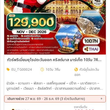
ทัวร์พรีเมี่ยมยุโรปตะวันออก คริสต์มาส มาร์เก็ต 10วัน 7คืน (TG) NOV - DEC 26
EU_TG00024
10วัน 7คืน
ทัวร์ยุโรปตะวัน
ออก
มิวนิค – ชวานเกา – พัสเซา – เชสกี้ครุมลอฟ – ปร๊าก – บราติสลาวา –
บูดาเปสต์ – เวียนนา – ฮัลล์สตัทท์ - ปราสาทนอยชวานสไตน์ – ปราสาทโฮ
เฮนชวานเกา – เมืองพัสเซา (จุดบรรจบแม่น้ำ 3 สาย) – ปราสาทครุมลอฟ
– เมืองเก่าปร๊าก (สะพานชาร์ลส์, หอนาฬิกาดาราศาสตร์, จัตุรัสเมืองเก่า)
เดินทางช่วง
27 พ.ย. 69 - 26 ธ.ค. 69 (3 ช่วงวันเดินทาง)
– ปราสาทปร๊าก – มหาวิหารเซนต์วิตัส – ประตูไมเคิล – รูปปั้นคนตกท่อคู
27 พ.ย. 69 - 06 ธ.ค. 69
04 ธ.ค. 69 - 13 ธ.ค. 69
ราคาเริ่มต้น
มิล – เมืองเก่าบราติสลาวา – ป้อมฟิชเชอร์แมนบาสเตียน – ฮีโร่สแควร์ –