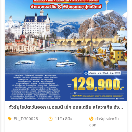
ทัวร์ยุโรปตะวันออก เยอรมนี เช็ก ออสเตรีย สโลวาเกีย ฮังการี 11วัน 8คืน (TG)
EU_TG00028
11วัน 8คืน
ทัวร์ยุโรปตะวัน
ออก