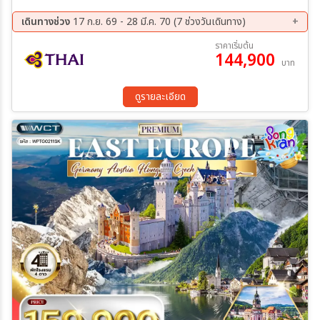
พิชิตยอดเขาสูงสุดในเยอรมัน -พักในหมู่บ้านฮัลล์สตัทท์ - เวียนนา – ชม
เมือง - เข้าชมพระราชวังเชินบรุนน์ - ช้อปปิ้งย่านถนนคาร์ทเนอร์-ช้อปปิ้ง
เดินทางช่วง
17 ก.ย. 69 - 28 มี.ค. 70 (7 ช่วงวันเดินทาง)
เอาท์เล็ท(Designer Outlet Parndorf) - บูดาเปสต์(ฮังการี) - ล่องเรือ
17 ก.ย. 69 - 27 ก.ย. 69
01 ต.ค. 69 - 11 ต.ค. 69
ราคาเริ่มต้น
แม่น้ำดานูบ -นั่งรถรางสู่ปราสาทบูดา - ป้อมฟิชเชอร์แมน บาสเตียน - ชม
144,900
18 ต.ค. 69 - 28 ต.ค. 69
19 พ.ย. 69 - 29 พ.ย. 69
บาท
เมืองเก่าบราติสลาวา - กรุงปร๊าก -เดินชมเมืองเก่า - เข้าชมปราสาทปราก
04 ธ.ค. 69 - 14 ธ.ค. 69
11 ก.พ. 70 - 21 ก.พ. 70
- เชสกี้ คลุมล็อฟ - ชมเมืองเก่า - เรเกินส์บวร์ก -กรุงมิวนิค - ชมเมือง -
18 มี.ค 70 - 28 มี.ค 70
ช้อปปิ้ง - โรงเบียร์เยอรมัน -เมนู GRILLED WHOLE TROUT พร้อม
ดูรายละเอียด
มันฝรั่งอบ รสเลิศ -ล่องเรือรับประทานอาหารค่ำ พร้อมชมวิวทิวทัศน์สอง
ฝากฝั่งแม่น้ำดานูบ -Mixed Grilled เนื้อสัตว์ 3 ชนิด (หมู เนื้อ ไก่) ย่างไฟ
ร้อนๆ เสิร์ฟพร้อมเครื่องเคียงสูตรโบฮีเมียนรสเลิศ -ขาหมูเยอรมัน
ไส้กรอกบาวาเรีย อันเลื่องชื่อ พร้อม เครื่องดื่มเยอรมันรสเลิศ