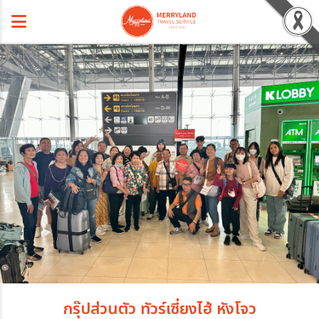
กรุ๊ปส่วนตัว ทัวร์เซี่ยงไฮ้ หังโจว