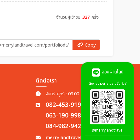
จำนวนผู้เข้าชม
327
ครั้ง
Copy
จองผ่านไลน์
ติดต่อเรา
ติดต่อข่าวสารโปรโมชั่นทัวร์
จันทร์-ศุกร์ : 09.00 - 18.00 น.
082-453-9198
063-190-9988
084-982-9428
@merrylandtravel
merrylandtravel.th@gmail.com