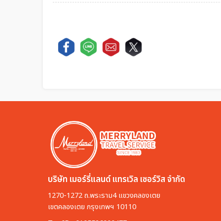
บริษัท เมอร์รี่แลนด์ แทรเวิล เซอร์วิส จำกัด
1270-1272 ถ.พระราม4 แขวงคลองเตย
เขตคลองเตย กรุงเทพฯ 10110