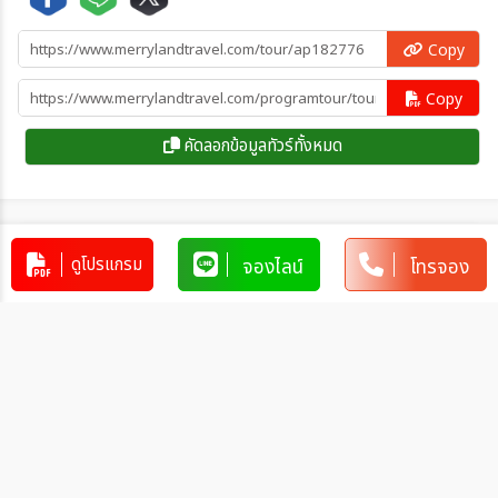
Copy
Copy
คัดลอกข้อมูลทัวร์ทั้งหมด
โปรแกรมทัวร์คล้ายกัน
ดูโปรแกรม
จองไลน์
โทรจอง
ทัวร์ฮ่องกง HONGKONG
SHENZHEN ฮ่องกง-เซินเจิ้น มหานคร
แห่งเทคโนโลยีสุดล้ำ 4วัน 2คืน (GX)
HK_GX00005
4วัน 2คืน
13,999
บาท
ทัวร์จีน ฮ่องกง พักดิสนีย์แลนด์ มูวัดดัง