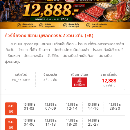
ทัวร์ฮ่องกง ซีซาน มูพลิกดวงV.2 3วัน 2คืน (EK)
สนามบินสุวรรณภูมิ -สนามบินเช็กแล็บก็อก – โรงแรมที่พัก-อิสระตามอัธยาศัย
เต็มวัน – โรงแรมที่พัก-วัดนาจา – วัดเจ้าแม่กวนอิมฮ่องฮำ – โรงงานกังหันจิวเวลรี่
– ร้านหยก – วัดแชกงหมิว – วัดซีซ้าน– สนามบินเช็กแล็บก็อก – สนามบิน
สุวรรณภูมิ
รหัสทัวร์
จำนวนวัน
เดินทางโดย
ราคาเริ่มต้น
HK_EK00096
3 วัน 2 คืน
12,888
บาท/ท่าน
13,888
13,888
15,888
13,888
13,888
฿
฿
฿
฿
฿
ส.ค.
01-03
07-09
12-14
14-16
28-30
69
13,888
13,888
14,888
14,888
฿
฿
฿
฿
ก.ย.
04-06
11-13
18-20
25-27
69