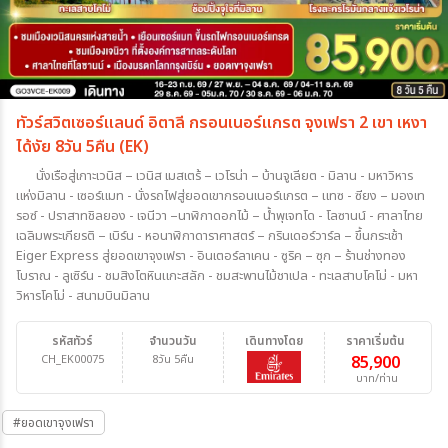
ทัวร์สวิตเซอร์แลนด์ อิตาลี กรอนเนอร์แกรต จุงเฟรา 2 เขา เหงา
ได้งัย 8วัน 5คืน (EK)
นั่งเรือสู่เกาะเวนิส – เวนิส เมสเตร้ – เวโรน่า – บ้านจูเลียต - มิลาน - มหาวิหาร
แห่งมิลาน - เซอร์แมท - นั่งรถไฟสู่ยอดเขากรอนเนอร์แกรต – แทซ - ซียง – มองเท
รอซ์ - ปราสาทชิลยอง - เจนีวา –นาฬิกาดอกไม้ – น้ำพุเจทโด - โลซานน์ - ศาลาไทย
เฉลิมพระเกียรติ – เบิร์น - หอนาฬิกาดาราศาสตร์ – กรินเดอร์วาร์ล – ขึ้นกระเช้า
Eiger Express สู่ยอดเขาจุงเฟรา - อินเตอร์ลาเคน - ซูริค – ซุก – ร้านช่างทอง
โบราณ - ลูเซิร์น - ชมสิงโตหินแกะสลัก - ชมสะพานไม้ชาเปล - ทะเลสาบโคโม่ - มหา
วิหารโคโม่ - สนามบินมิลาน
รหัสทัวร์
จำนวนวัน
เดินทางโดย
ราคาเริ่มต้น
CH_EK00075
8วัน 5คืน
85,900
บาท/ท่าน
#ยอดเขาจุงเฟรา