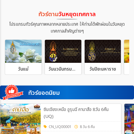
ทัวร์ตาม
วันหยุดเทศกาล
โปรแกรมทัวร์คุณภาพหลากหลายประเทศ ให้ท่านได้พักผ่อนในวันหยุด
เทศกาลสำคัญต่างๆ
วันแม่
วันนวมินทรมหาราช
วันปิยะมหาราช
วั
ทัวร์ยอดนิยม
ซินเจียงเหนือ อูรุมฉี คานาสือ 8วัน 6คืน
(UQ)
CN_UQ00001
8 วัน 6 คืน