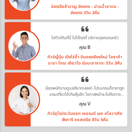
ล่องเรือสำราญ ฮ่องกง - น่านน้ำสากล -
ฮ่องกง 3วัน 2คืน
ไปทัวร์กับที่นี่ ไปได้ทุกที่ บริการดุจครอบครัว
คุณ B
ทัวร์ญี่ปุ่น เปิงใจ่ล้ำ บินตรงเชียงใหม่ โอซาก้า
นารา โกเบ เกียวโต นัมบะยาซากะ 5วัน 3คืน
น้องพนักงานดูแลดีมากเลยค่ะ โปรแกรมก็ราคาถูก
แถมเที่ยวได้เกินคุ้มอีก โอกาสหน้าจะไปกับทาง
บริษัทอีกค่ะ
คุณ V
ทัวร์ยุโรปตะวันออก เยอรมนี เชค สโลวาเกีย
ฮังการี ออสเตรีย 8วัน 5คืน