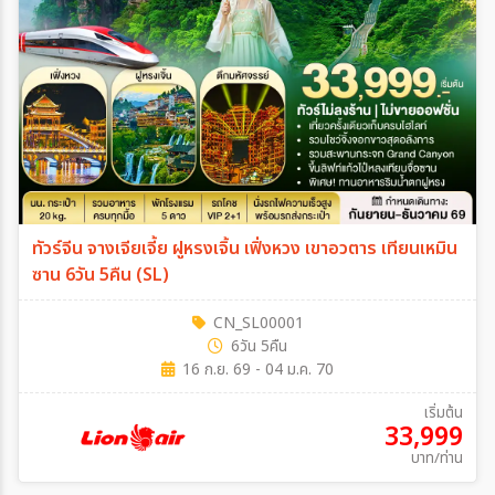
ทัวร์จีน จางเจียเจี้ย ฝูหรงเจิ้น เฟิ่งหวง เขาอวตาร เทียนเหมิน
ซาน 6วัน 5คืน (SL)
CN_SL00001
6วัน 5คืน
16 ก.ย. 69 - 04 ม.ค. 70
เริ่มต้น
33,999
บาท/ท่าน