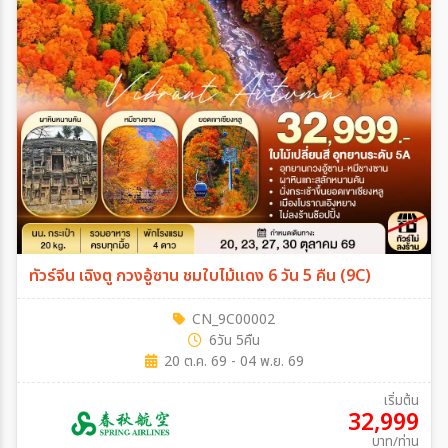
ทัวร์จีน เฉิงตู กวงอู้ซาน ชมใบไม้แดง 6 วัน 5 คืน (9C)
CN_9C00002
6วัน 5คืน
20 ต.ค. 69 - 04 พ.ย. 69
เริ่มต้น
32,999
บาท/ท่าน