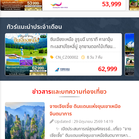
53,999
ทัวร์แนะนำประจำเดือน
ซินเจียงเหนือ อูรุมฉี นาราถี คาลาจุ้น
ทะเลสาปไซหลี่มู่ อุทยานดอกไม้เทียน
ซาน 8วัน 7คืน (CZ)
CN_CZ00002
8 วัน 7 คืน
62,999
ข่าวสาร
และบทความท่องเที่ยว
จางเจียเจี้ย ดินแดนแห่งขุนเขาเหนือ
จินตนาการ
Updated : 29 มิถุนายน 2569 14:19
✨ เปิดประสบการณ์สุดมหัศจรรย์...เที่ยว "จาง
เจียเจี้ย" ดินแดนแห่งขุนเขาเหนือจินตนาการหาก