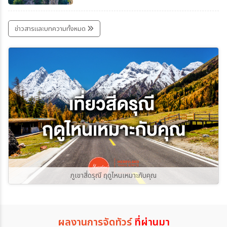
คุณกำลังมองหาปลายทางที่รวมทั้งธรรมชาติอัน
ยิ่งใหญ่ ภูเขาสุดอลังการ และเมืองโบราณที่เต็ม
ไปด้วยเสน่ห์ จางเจียเจี้ยคือจุดหมายที่ไม่ควรพลาด
ข่าวสารและบทความทั้งหมด
สักครั้งในชีวิตจางเจียเจี้ย ดินแดนมรดกโลกที่โด่ง
ดังด้วยแท่งหินทรายสูงนับพันยอด สร้าง
ทัศนียภาพแปลกตาราวกับโลกในภาพยนตร์
Avatar สูดอากาศบริสุทธิ์ พร้อมสัมผัสธรรมชาติ
ที่สวยงามในทุกฤดูกาล
ภูเขาสี่ดรุณี ฤดูไหนเหมาะกับคุณ
ผลงานการจัดทัวร์
ที่ผ่านมา