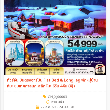
ทัวร์จีน บินตรงฮาร์บิน Flat Bed & Long leg พักหมู่บ้าน
หิมะ ชมเทศกาลแกะสลักหิมะ 6วัน 4คืน (XJ)
CN_XJ00003
6วัน 4คืน
22 ธ.ค. 69 - 24 ม.ค. 70