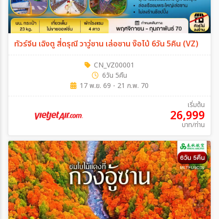
ทัวร์จีน เฉิงตู สี่ดรุณี วาวู่ซาน เล่อซาน ง๊อไบ้ 6วัน 5คืน (VZ)
CN_VZ00001
6วัน 5คืน
17 พ.ย. 69 - 21 ก.พ. 70
เริ่มต้น
26,999
บาท/ท่าน