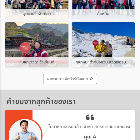
อุทยานจิ่วจ้ายโกว
กุ้ยหลิน
หุบเขาเทวดา วั่งเซียนกู่
ภูเขาหิมะ ต๋ากู่ปิงชวน สวิตเซอร์แลนด์แดนมังกร
ผลงานการจัดทัวร์ทั้งหมด
คำชมจากลูกค้าของเรา
ไปมาหลายทริปแล้ว เจ้าหน้าที่บริการดีมากเลยครับ
คุณ A