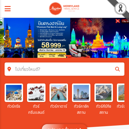
ไปเที่ยวไหนดี?
ค้นหาโปรแกรมทัวร์
คำค้นหา
ทัวร์กรีซ
ทัวร์
ทัวร์กาตาร์
ทัวร์คาซัค
ทัวร์คีร์กีซ
ทัวร์จอร
กรีนแลนด์
สถาน
สถาน
โซน