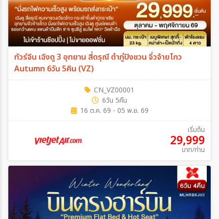
เฉพาะเทศกาล
ทัวร์จีน เฉิงตู 3 อุทยาน สี่ดรุณี ต๋ากู่ปิงชวน จิ่วจ้ายโกว
ระหว่าง
Autumn 6วัน 5คืน (VZ)
CN_VZ00001
ค้นหา
6วัน 5คืน
16 ต.ค. 69 - 05 พ.ย. 69
เริ่มต้น
29,999
บาท/ท่าน