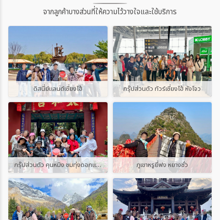
จากลูกค้าบางส่วนที่ให้ความไว้วางใจและใช้บริการ
ดิสนี่ย์แลนด์เซี่ยงไฮ้
กรุ๊ปส่วนตัว ทัวร์เซี่ยงไฮ้ หังโจว
กรุ๊ปส่วนตัว คุนหมิง ชมทุ่งดอกแจกกาแรนด้า
ภูเขาหรูยี่ฟง หยางซั่ว