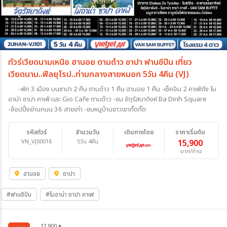
ทัวร์เวียดนามเหนือ ฮานอย ตามด๋าว ซาปา ฟานซิปัน เที่ยว
เวียดนาม..ฟีลยุโรป..ท่ามกลางสายหมอก 5วัน 4คืน (VJ)
-พัก 3 เมือง บนซาปา 2 คืน ตามด๋าว 1 คืน ฮานอย 1 คืน -เช็คอิน 2 คาเฟ่ดัง โม
อาน่า ซาปา คาเฟ่ และ Gio Cafe ตามด๋าว -ชม จัตุรัสบาดิงห์ Ba Dinh Square
-ช้อปปิ้งย่านถนน 36 สายเก่า -ชมหมูบ้านชาวเขากั๊ตกั๊ต
รหัสทัวร์
จำนวนวัน
เดินทางโดย
ราคาเริ่มต้น
VN_VJ00016
5วัน 4คืน
15,900
บาท/ท่าน
ฮานอย
ซาปา
#ฟานซิปัน
#โมอาน่า ซาปา คาเฟ
17,900
฿