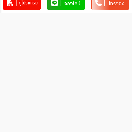
ดูโปรแกรม
จองไลน์
โทรจอง
คัดลอกข้อมูลทัวร์ทั้งหมด
โปรแกรมทัวร์คล้ายกัน
ทัวร์เวียดนาม LOVELY VIETNAM ดานั
ง ฮอยอัน พักบานาฮิลล์ 3วัน 2คืน (EK)
VN_EK00058
3วัน 2คืน
10,999
บาท
ทัวร์เวียดนามเหนือ บินตรงเชียงใหม่
ฮานอย ซาปา พิชิตยอดเขาฟานซีปัน 4วัน
3คืน (FD)
VN_FD00067
4วัน 3คืน
17,900
บาท