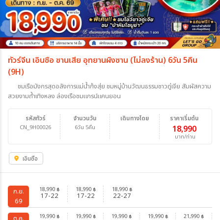
ทัวร์จีน เอินซือ ซานเสีย อุทยานผิงซาน (ไม่ลงร้าน) 6วัน 5คืน
(9H)
ชมเรือมังกรสุดอลังการแม่น้ำก้งสุ่ย ชมหมู่บ้านวัฒนธรรมชาวถู่เจีย สัมผัสความ
สวยงามถ้ำเทิงหลง ล่องเรือชมแกรน์แคนยอน
รหัสทัวร์
จำนวนวัน
เดินทางโดย
ราคาเริ่มต้น
CN_9H00026
6วัน 5คืน
18,990
บาท/ท่าน
เอินซือ
18,990
18,990
18,990
฿
฿
฿
ก.ย.
17-22
17-22
22-27
69
19,990
19,990
19,990
19,990
21,990
฿
฿
฿
฿
฿
ต.ค.