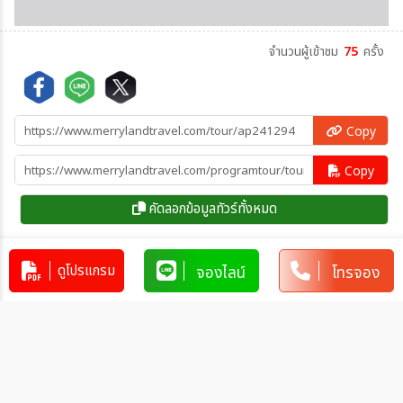
จำนวนผู้เข้าชม
75
ครั้ง
Copy
Copy
คัดลอกข้อมูลทัวร์ทั้งหมด
ดูโปรแกรม
จองไลน์
โทรจอง
โปรแกรมทัวร์คล้ายกัน
ทัวร์จีน เฉิงตู 3อุทยาน สี่ดรุณี ต๋ากู่ปิง
ชวน จิ่วจ้ายโกว ศูนย์แพนด้า 6วัน 5คืน
(VZ)
CN_VZ00001
6วัน 5คืน