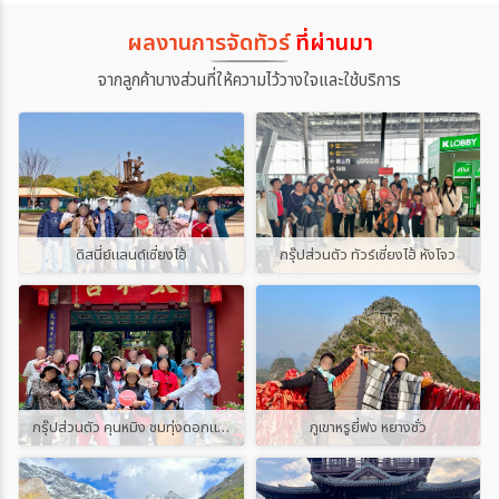
ผลงานการจัดทัวร์
ที่ผ่านมา
จากลูกค้าบางส่วนที่ให้ความไว้วางใจและใช้บริการ
ดิสนี่ย์แลนด์เซี่ยงไฮ้
กรุ๊ปส่วนตัว ทัวร์เซี่ยงไฮ้ หังโจว
กรุ๊ปส่วนตัว คุนหมิง ชมทุ่งดอกแจกกาแรนด้า
ภูเขาหรูยี่ฟง หยางซั่ว