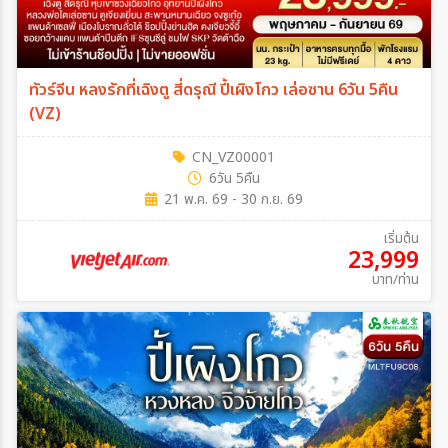
ทัวร์จีน หลงรักที่เฉิงตู สี่ดรุณี ปี้เผิงโกว เล่อซาน 6วัน 5คืน
(VZ)
CN_VZ00001
6วัน 5คืน
21 พ.ค. 69 - 30 ก.ย. 69
เริ่มต้น
23,999
บาท/ท่าน