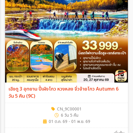
เฉิงตู 3 อุทยาน ปี้เผิงโกว หวงหลง จิ่วจ้ายโกว Autumn 6
วัน 5 คืน (9C)
CN_9C00001
6 วัน 5 คืน
01 ต.ค. 69 - 01 พ.ย. 69