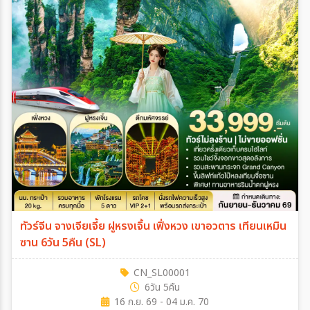
ทัวร์จีน จางเจียเจี้ย ฝูหรงเจิ้น เฟิ่งหวง เขาอวตาร เทียนเหมิน
ซาน 6วัน 5คืน (SL)
CN_SL00001
6วัน 5คืน
16 ก.ย. 69 - 04 ม.ค. 70