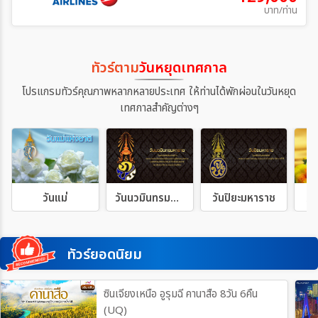
บาท/ท่าน
ทัวร์ตาม
วันหยุดเทศกาล
โปรแกรมทัวร์คุณภาพหลากหลายประเทศ ให้ท่านได้พักผ่อนในวันหยุด
เทศกาลสำคัญต่างๆ
วันแม่
วันนวมินทรมหาราช
วันปิยะมหาราช
วั
ทัวร์ยอดนิยม
ซินเจียงเหนือ อูรุมฉี คานาสือ 8วัน 6คืน
(UQ)