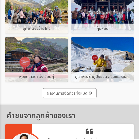
อุทยานจิ่วจ้ายโกว
กุ้ยหลิน
หุบเขาเทวดา วั่งเซียนกู่
ภูเขาหิมะ ต๋ากู่ปิงชวน สวิตเซอร์แลนด์แดนมังกร
ผลงานการจัดทัวร์ทั้งหมด
คำชมจากลูกค้าของเรา