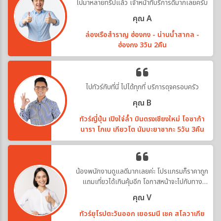
ไปมาหลายทริปแล้ว เจ้าหน้าที่บริการดีมากเลยครับ
คุณ A
ล่องเรือสำราญ ฮ่องกง - น่านน้ำสากล -
ฮ่องกง 3วัน 2คืน
ไปทัวร์กับที่นี่ ไปได้ทุกที่ บริการดุจครอบครัว
คุณ B
ทัวร์ญี่ปุ่น เปิงใจ่ล้ำ บินตรงเชียงใหม่ โอซาก้า
นารา โกเบ เกียวโต นัมบะยาซากะ 5วัน 3คืน
น้องพนักงานดูแลดีมากเลยค่ะ โปรแกรมก็ราคาถูก
แถมเที่ยวได้เกินคุ้มอีก โอกาสหน้าจะไปกับทาง
บริษัทอีกค่ะ
คุณ V
ทัวร์ยุโรปตะวันออก เยอรมนี เชค สโลวาเกีย