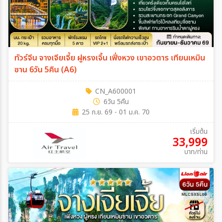
เฉพาะเทศกาล
ทัวร์จีน จางเจียเจี้ย ฝูหรงเจิ้น เฟิ่งหวง เขาอวตาร เทียนเหมิน
ระหว่าง
ซาน 6วัน 5คืน (A6)
CN_A600001
ค้นหา
6วัน 5คืน
25 ก.ย. 69 - 01 ม.ค. 70
เริ่มต้น
33,999
บาท/ท่าน