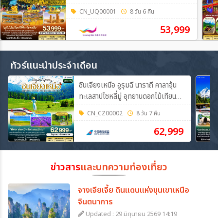
CN_UQ00001
8 วัน 6 คืน
53,999
ทัวร์แนะนำประจำเดือน
ซินเจียงเหนือ อูรุมฉี นาราถี คาลาจุ้น
ทะเลสาปไซหลี่มู่ อุทยานดอกไม้เทียน
ซาน 8วัน 7คืน (CZ)
CN_CZ00002
8 วัน 7 คืน
62,999
ข่าวสาร
และบทความท่องเที่ยว
จางเจียเจี้ย ดินแดนแห่งขุนเขาเหนือ
จินตนาการ
Updated : 29 มิถุนายน 2569 14:19