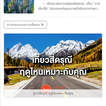
✨ เปิดประสบการณ์สุดมหัศจรรย์...เที่ยว "จาง
เจียเจี้ย" ดินแดนแห่งขุนเขาเหนือจินตนาการหาก
คุณกำลังมองหาปลายทางที่รวมทั้งธรรมชาติอัน
ยิ่งใหญ่ ภูเขาสุดอลังการ และเมืองโบราณที่เต็ม
ไปด้วยเสน่ห์ จางเจียเจี้ยคือจุดหมายที่ไม่ควรพลาด
ข่าวสารและบทความทั้งหมด
สักครั้งในชีวิตจางเจียเจี้ย ดินแดนมรดกโลกที่โด่ง
ดังด้วยแท่งหินทรายสูงนับพันยอด สร้าง
ทัศนียภาพแปลกตาราวกับโลกในภาพยนตร์
Avatar สูดอากาศบริสุทธิ์ พร้อมสัมผัสธรรมชาติ
ที่สวยงามในทุกฤดูกาล
ภูเขาสี่ดรุณี ฤดูไหนเหมาะกับคุณ