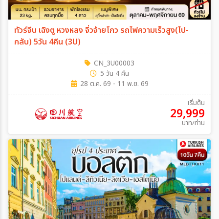
ทัวร์จีน เฉิงตู หวงหลง จิ่วจ้ายโกว รถไฟความเร็วสูง(ไป-
กลับ) 5วัน 4คืน (3U)
CN_3U00003
5 วัน 4 คืน
28 ต.ค. 69 - 11 พ.ย. 69
เริ่มต้น
29,999
บาท/ท่าน