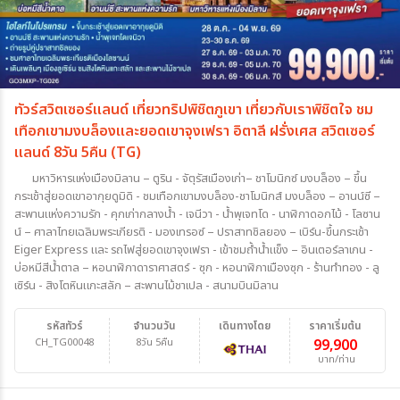
ทัวร์สวิตเซอร์แลนด์ เที่ยวทริปพิชิตภูเขา เที่ยวกับเราพิชิตใจ ชม
เทือกเขามงบล็องและยอดเขาจุงเฟรา อิตาลี ฝรั่งเศส สวิตเซอร์
แลนด์ 8วัน 5คืน (TG)
มหาวิหารแห่งเมืองมิลาน – ตูริน - จัตุรัสเมืองเก่า– ชาโมนิกซ์ มงบล็อง – ขึ้น
กระเช้าสู่ยอดเขาอากุยดูมิดิ - ชมเทือกเขามงบล็อง-ชาโมนิกส์ มงบล็อง – อานน์ซี –
สะพานแห่งความรัก - คุกเก่ากลางน้ำ - เจนีวา - น้ำพุเจทโด - นาฬิกาดอกไม้ - โลซาน
น์ – ศาลาไทยเฉลิมพระเกียรติ - มองเทรอซ์ – ปราสาทชิลยอง – เบิร์น-ขึ้นกระเช้า
Eiger Express และ รถไฟสู่ยอดเขาจุงเฟรา - เข้าชมถ้ำน้ำแข็ง – อินเตอร์ลาเกน -
บ่อหมีสีน้ำตาล – หอนาฬิกาดาราศาสตร์ - ซุก - หอนาฬิกาเมืองซุก - ร้านทำทอง - ลู
เซิร์น - สิงโตหินแกะสลัก – สะพานไม้ชาเปล - สนามบินมิลาน
รหัสทัวร์
จำนวนวัน
เดินทางโดย
ราคาเริ่มต้น
CH_TG00048
8วัน 5คืน
99,900
บาท/ท่าน