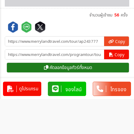
จำนวนผู้เข้าชม
56
ครั้ง
Copy
Copy
คัดลอกข้อมูลทัวร์ทั้งหมด
ดูโปรแกรม
จองไลน์
โทรจอง
โปรแกรมทัวร์คล้ายกัน
ทัวร์ตุรเคีย Echoes of Türkiye อิส
ตัลบูล ปามุคคาเล คัปปาโดเกีย 9วัน
6คืน (EK)
TR_EK00014
9วัน 6คืน