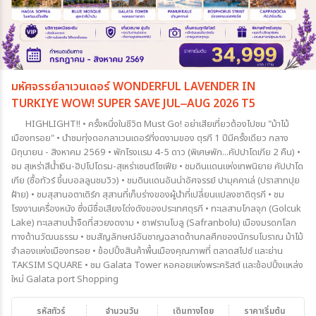
มหัศจรรย์ลาเวนเดอร์ WONDERFUL LAVENDER IN
TURKIYE WOW! SUPER SAVE JUL‒AUG 2026 T5
HIGHLIGHT!! • ครั้งหนึ่งในชีวิต Must Go! อย่าเสียเที่ยวต้องไปชม "ม้าไม้
เมืองทรอย" • นำชมทุ่งดอกลาเวนเดอร์ที่งดงามของ ตุรกี 1 ปีมีครั้งเดียว กลาง
มิถุนายน - สิงหาคม 2569 • พักโรงแรม 4-5 ดาว (พิเศษพัก...คัปปาโดเกีย 2 คืน) •
ชม สุเหร่าสีน้ำเงิน-ฮิปโปโดรม-สุเหร่าเซนต์โซเฟีย • ชมดินแดนแห่งเทพนิยาย คัปปาโด
เกีย (ซื้อทัวร์ ขึ้นบอลลูนชมวิว) • ชมดินแดนอันน่าอัศจรรย์ ปามุคคาเล่ (ปราสาทปุย
ฝ้าย) • ชมสุสานอตาเติร์ก สุสานที่เก็บร่างของผู้นำที่เปลี่ยนแปลงชาติตุรกี • ชม
โรงงานเครื่องหนัง ซึ่งมีชื่อเสียงโด่งดังของประเทศตุรกี • ทะเลสาบโกลจุก (Golcuk
Lake) ทะเลสาบน้ำจืดที่สวยงดงาม • ซาฟรานโบลู (Safranbolu) เมืองมรดกโลก
ทางด้านวัฒนธรรม • ชมสัญลักษณ์อันชาญฉลาดด้านกลศึกของนักรบโบราณ ม้าไม้
จำลองแห่งเมืองทรอย • ช้อปปิ้งสินค้าพื้นเมืองคุณภาพที่ ตลาดสไปซ์ และย่าน
TAKSIM SQUARE • ชม Galata Tower หอคอยแห่งพระคริสต์ และช้อปปิ้งแหล่ง
ใหม่ Galata port Shopping
รหัสทัวร์
จำนวนวัน
เดินทางโดย
ราคาเริ่มต้น