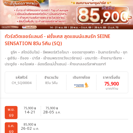
ทัวร์สวิตเซอร์แลนด์ - ฝรั่งเศส สุดแซนน์แสนรัก SEINE
SENSATION 8วัน 5คืน (SQ)
ซูริค – สไตน์อัมไรน์ - รัพเพอร์สวิลโจนา - ยอดเขาจุงเฟรา - อินเทอร์ลาเก้น - ซุก
- ลูเซิร์น - ดีจอง - ปารีส - เข้าชมพระราชวังแวร์ซายน์ - มงมาร์ต - ห้างซามาริแทง -
ประตูชัย - หอไอเฟล - ล่องเรือแม่น้ำแซนน์ - ห้างแกลลอรีลาฟาแยทท์
รหัสทัวร์
จำนวนวัน
เดินทางโดย
ราคาเริ่มต้น
CH_SQ00004
8วัน 5คืน
75,900
บาท/ท่าน
75,900
75,900
฿
฿
พ.ย.
14-21
28-05
ธ.ค.
69
85,900
฿
ธ.ค.
26-02
ม.ค.
69