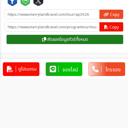
Copy
Copy
คัดลอกข้อมูลทัวร์ทั้งหมด
โปรแกรมทัวร์คล้ายกัน
ดูโปรแกรม
จองไลน์
โทรจอง
ทัวร์สวิตเซอร์แลนด์ - เยอรมนี -
ออสเตรีย - อิตาลี สวย สมมง ลงเรือนั่ง
รถไฟสุดฟิน 9วัน 6คืน (TG)
CH_TG00047
9วัน 6คืน
111,900
บาท
ทัวร์สวิตเซอร์แลนด์ Swiss Panorama