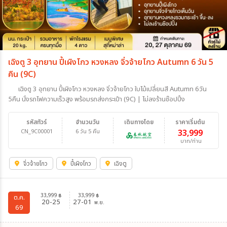
เฉิงตู 3 อุทยาน ปี้เผิงโกว หวงหลง จิ่วจ้ายโกว Autumn 6 วัน 5
คืน (9C)
เฉิงตู 3 อุทยาน ปี้เผิงโกว หวงหลง จิ่วจ้ายโกว ใบไม้เปลี่ยนสี Autumn 6วัน
5คืน นั่งรถไฟความเร็วสูง พร้อมรถส่งกระเป๋า (9C) | ไม่ลงร้านช๊อปปิ้ง
รหัสทัวร์
จำนวนวัน
เดินทางโดย
ราคาเริ่มต้น
CN_9C00001
6 วัน 5 คืน
33,999
บาท/ท่าน
จิ่วจ้ายโกว
ปี้เผิงโกว
เฉิงตู
33,999
33,999
฿
฿
ต.ค.
20-25
27-01
พ.ย.
69