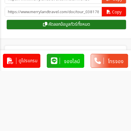
Copy
คัดลอกข้อมูลทัวร์ทั้งหมด
โปรแกรมทัวร์คล้ายกัน
ดูโปรแกรม
จองไลน์
โทรจอง
ทัวร์จีน เฉิงตู 3อุทยาน สี่ดรุณี ต๋ากู่ปิง
ชวน จิ่วจ้ายโกว ศูนย์แพนด้า 6วัน 5คืน
(VZ)
CN_VZ00001
6วัน 5คืน
25,999
บาท
ทัวร์จีน ซินเจียงเหนือ คานาสือ หมู่บ้านเห
อมู่ เคอเคอทัวไห่ ธารน้ำ 5 สี 8วัน 7คืน
CN_CZ00003
8 วัน 7 คืน