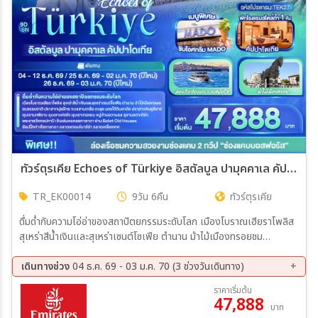
ทัวร์ตุรเคีย Echoes of Türkiye อิสตัลบูล ปามุคคาเล คัปปาโดเกีย 9วัน 6คืน (EK)
TR_EK00014
9วัน 6คืน
ทัวร์ตุรเคีย
ดื่มด่ำกับความโอ่อ่าของสถาปัตยกรรมระดับโลก เมืองโบราณเฮียราโพลิส
สุเหร่าสีน้ำเงินและสุเหร่าเซนต์โซเฟีย ตำนาน ม้าไม้เมืองทรอยชม
ธรรมชาติ ปราสาทปุยฝ้าย ทะเลสาบเกลือ ตะลุย นครใต้ดินชาดัค ปราสาท
หินยูชิซาร์ หุบเขานกพิราบ หุนเขาแห่งรัก หุบขาเกอเรเน หมู่บ้านอส สุสานอ
เดินทางช่วง
04 ธ.ค. 69 - 03 ม.ค. 70 (3 ช่วงวันเดินทาง)
ดาเติร์ก พระราชวังทอปกาปี เดินเล่นหอคอยกาลาตา ย่าน Balat Old
04 ธ.ค. 69 - 12 ธ.ค. 69
25 ธ.ค. 69 - 02 ม.ค. 70
ราคาเริ่มต้น
Houses ช้อปปิ้งท่าเรือกาลาตา ตลาดแทรนด์บาร์ซ่า ตลาดเครื่องเทศ
47,888
26 ธ.ค. 69 - 03 ม.ค. 70
บาท