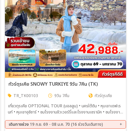
เมือง
สายการบิน
ตั้งแต่วันที่
ถึงวันที่
ทัวร์ตุรเคีย SNOWY TURKIYE 9วัน 7คืน (TK)
TR_TK00103
9วัน 7คืน
ทัวร์ตุรเคีย
เฉพาะเดือน
เที่ยวตุรเคีย OPTIONAL TOUR (บอลลูน) • นครใต้ดิน • หุบเขาเดฟเร
นท์ • หุบเขาอุชิซาร์ • ชมโรงงานจิวเวอร์รี่และโรงงานเซรามิค • ชมโรงงาน
เฉพาะเทศกาล
ทอพรม • หุบเขาเกอเรเม่ เมืองปามุคคาเล่ • CARAVANSARAI • แวะชิม
โยเกิร์ตฝิ่น • ชมโรงงานคอตตอน ปราสาทปุยฝ้าย • เมืองโบราณเฮียราโพ
เดินทางช่วง
19 ก.ย. 69 - 08 ม.ค. 70 (16 ช่วงวันเดินทาง)
ลิส • ร้านขนม TURKISH DELIGHT • ม้าไม้เมืองทรอย • เมืองชานัคคา