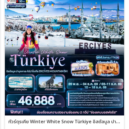
ทัวร์ตุรเคีย Winter White Snow Türkiye อิสตัลบูล ปามุคคาเล คัปปาโดเกีย ERCIYES MOUNTAIN SKI 9วัน 7คืน (TK)