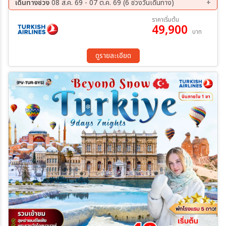
คอนยา - คาราวานสไร - คัปปาโดเกีย- นครใต้ดิน- หุบเขาเกอเรเม - หุบเขา
เดินทางช่วง
08 ส.ค. 69 - 07 ต.ค. 69 (6 ช่วงวันเดินทาง)
นกพิราบ - ปราสาทหินยูชิซาร์ - อังการ่า - ทะเลสาบเกลือ - โบลู - อุทยาน
22 ส.ค. 69 - 30 ส.ค. 69
15 ก.ย. 69 - 23 ก.ย. 69
ราคาเริ่มต้น
ธรรมชาติโกลจุก - อิสตันบูล –ล่องเรือเฟอร์รี่ช่องแคบบอสฟอรัส -
49,900
17 ก.ย. 69 - 25 ก.ย. 69
22 ก.ย. 69 - 30 ก.ย. 69
บาท
หอคอยกาลาตา - ตลาดสไปซ์ มาร์เก็ต - ทักซิม สแควร์
24 ก.ย. 69 - 02 ต.ค. 69
29 ก.ย. 69 - 07 ต.ค. 69
ดูรายละเอียด