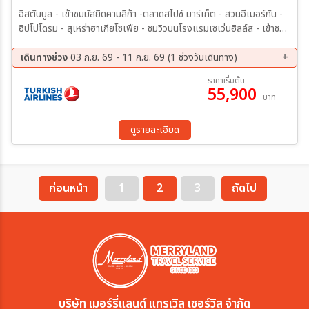
อิสตันบูล - เข้าชมมัสยิดคามลิก้า -ตลาดสไปซ์ มาร์เก็ต - สวนอีเมอร์กัน -
ฮิปโปโดรม - สุเหร่าฮาเกียโซเฟีย - ชมวิวบนโรงแรมเซเว่นฮิลล์ส - เข้าชม
สุเหร่าสีน้ำเงิน - ชานัคคาเล่ - ถ่ายรูปม้าไม้แห่งทรอย- ปามุคคาเล่ –
ปราสาทปุยฝ้าย – เมืองโบราณเฮียราโพลิส- คอนยา - คาราวานสไร - คัป
เดินทางช่วง
03 ก.ย. 69 - 11 ก.ย. 69 (1 ช่วงวันเดินทาง)
ปาโดเกีย - หุบเขานกพิราบ - หุบเขาเกอเรเม - นครใต้ดิน - ปราสาทหินยูชิ
03 ก.ย. 69 - 11 ก.ย. 69
ราคาเริ่มต้น
ซาร์ - อังการ่า - ทะเลสาบเกลือ - เอสเคเชีย - เข้าชมสวนเทพนิยายซาโซ
55,900
บาท
วาร์ อิสตันบูล –ล่องเรือเฟอร์รี่ช่องแคบบอสฟอรัส - หอคอยกาลาตา -
ทักซิม สแควร์– บ้านหลากสีสัน – มัสยิดออร์ตาคอย – สนามบินอิสตันบูล
ดูรายละเอียด
ก่อนหน้า
1
2
3
ถัดไป
บริษัท เมอร์รี่แลนด์ แทรเวิล เซอร์วิส จำกัด