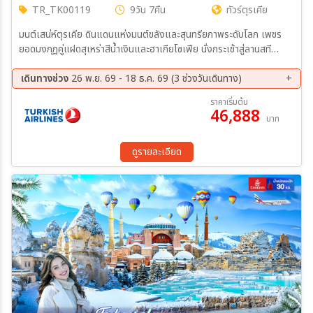
TR_TK00119
9วัน 7คืน
ทัวร์ตุรเคีย
มนต์เสน่ห์ตุรเคีย ดินแดนแห่งมนต์ขลังและสุนทรียภาพระดับโลก เพชร
ยอดมงกุฎคู่แฝดสุเหร่าสีน้ำเงินและฮาเกียโซเฟีย นั่งกระเช้าสู่ลานสที
Erciyes Mountain Ski และชมม้าไม้เมืองทรอยในตำนาน เพลิดเพลิน
ปราสาทปุยฝ้าย เมืองโบราณเฮียราโพลิส และอัศจรรย์นครใต้ดินชาดัค
เดินทางช่วง
26 พ.ย. 69 - 18 ธ.ค. 69 (3 ช่วงวันเดินทาง)
เยือนพระราชวังทอปทาปี หอคอยทาลาตา สุลด่านฮานี ทะเลสาบเกลือ และ
26 พ.ย. 69 - 04 ธ.ค. 69
03 ธ.ค. 69 - 11 ธ.ค. 69
ราคาเริ่มต้น
สุสานอตาเติร์ก เดินเล่นจัตุรัสทัทซิมสแควร์ ท่าเรือกาลาตา ตลาดแทรนด์
46,888
10 ธ.ค. 69 - 18 ธ.ค. 69
บาท
บาร์ซ่า
ดูรายละเอียด