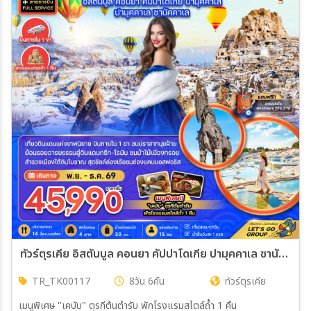
ช้อปปิ้งท่าเรือกาลาตา – ท่าอากาศยานนานาชาติอิสตันบูล ประเทศตุรเคีย
ทัวร์ตุรเคีย อิสตันบูล คอนยา คัปปาโดเกีย ปามุคคาเล ซานัคคาเล (บินภายใน) 8วัน 6คืน (TK)
TR_TK00117
8วัน 6คืน
ทัวร์ตุรเคีย
เมนูพิเศษ "เคบับ" ตุรกีต้นตำรับ พักโรงแรมสไตล์ถ้ำ 1 คืน