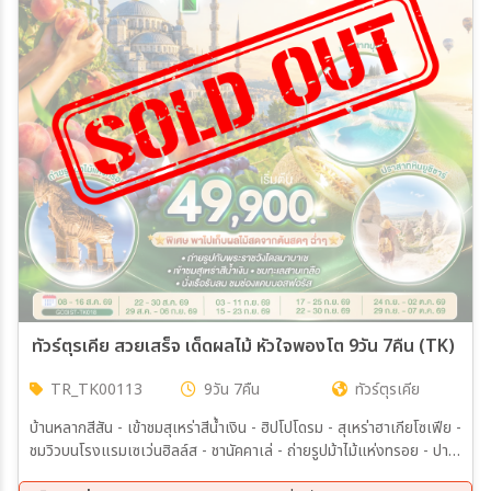
ทัวร์ตุรเคีย สวยเสร็จ เด็ดผลไม้ หัวใจพองโต 9วัน 7คืน (TK)
TR_TK00113
9วัน 7คืน
ทัวร์ตุรเคีย
บ้านหลากสีสัน - เข้าชมสุเหร่าสีน้ำเงิน - ฮิปโปโดรม - สุเหร่าฮาเกียโซเฟีย -
ชมวิวบนโรงแรมเซเว่นฮิลล์ส - ชานัคคาเล่ - ถ่ายรูปม้าไม้แห่งทรอย - ปามุ
คคาเล่ – ปราสาทปุยฝ้าย – เมืองโบราณเฮียราโพลิส – เก็บผลไม้ในสวน -