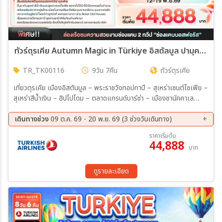
ทัวร์ตุรเคีย Autumn Magic in Türkiye อิสตัลบูล ปามุคคาเล คัปปาโดเกีย 9วัน 7คืน (TK)
TR_TK00116
9วัน 7คืน
ทัวร์ตุรเคีย
เที่ยวตุรเคีย เมืองอิสตันบูล – พระราชวังทอปกาปี – สุเหร่าเซนต์โซเฟีย –
สุเหร่าสีน้ำเงิน – ฮิปโปโดม – ตลาดแกรนด์บาร์ซ่า – เมืองชานัคคาเล
เมืองชานัคคาเล – ม้าไม้เมืองทรอย – เมืองปามุคคาเล่ – เมืองโบราณเฮีย
ราโพลิส – ปราสาทปุยฝ้าย เมืองปามุคคาเล่ - เมืองคอนย่า – สุลต่านฮานี
เดินทางช่วง
09 ต.ค. 69 - 20 พ.ย. 69 (3 ช่วงวันเดินทาง)
– พิพิธภัณฑ์เมฟลานา – เมืองคัปปาโดเกียโรงงานทอพรม - โรงงาน
09 ต.ค. 69 - 17 ต.ค. 69
22 ต.ค. 69 - 30 ต.ค. 69
ราคาเริ่มต้น
เซรามิค - ร้านจิวเวอร์รี่ - นครใต้ดินชาดัค – ปราสาทหินยูชิซาร์ – หุบเขานก
44,888
12 พ.ย. 69 - 20 พ.ย. 69
บาท
พิราบ – หุบเขาแห่งรัก – หุบเขาเกอเรเม - หมู่บ้านอวานอส - ชิม ICE
CREAM MADO by RriversideOption Tour : ขึ้นบอลลูนชมความงาม
ของเมืองคัปปาโดเกีย หรือ นั่งรถ Jeep Safari ลัดเลาะไปตามแกรนด์
ดูรายละเอียด
แคนยอน หรือ ถ่ายภาพกับรถคลาสสิคคาร์ เมืองคัปปาโดเกีย – เมืองซาฟ
รานโบลู – เมืองอังการ่า – สุสานอตาเติร์ก - เมืองอังการ่า – เมือง
อิสตันบูล – โรงงานผลิตเครื่องหนัง – Candy Shop – จัตุรัสทักซิมส
แควร์ – หอคอยกาลาตา เมืองอิสตันบูล – ย่าน Balat Old Houses -