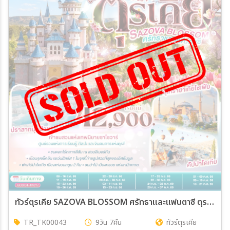
27 ธ.ค. 69 - 04 ม.ค. 70
31 ธ.ค. 69 - 08 ม.ค. 70
ทัวร์ตุรเคีย SAZOVA BLOSSOM ศรัทธาและแฟนตาซี ตุรเคีย 9วัน 7คืน (TK)
TR_TK00043
9วัน 7คืน
ทัวร์ตุรเคีย