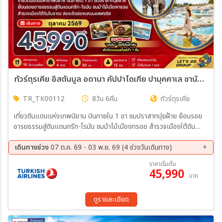
ทัวร์ตุรเคีย อิสตันบูล อดานา คัปปาโดเกีย ปามุคคาเล ซานัคคาเล บูร์ซา (บินภายใน) 8วัน 6คืน (TK)
TR_TK00112
8วัน 6คืน
ทัวร์ตุรเคีย
เที่ยวดินแดนแห่งเทพนิยาน บินภายใน 1 ขา ชมปราสาทปุยฝ้าย ย้อนรอย
อารยธรรมสู่ดินแดนกรีก-โรมัน ชมม้าไม้เมืองทรอย สำรวจเมืองใต้ดิน
โบราณ ล่องเรือช่องแคบบอสฟอรัส เมนูพิเศษ!! "เคบับ" ตุรที่ต้นตำรับ
พักโรงแรมถ้ำ 1 คืน
เดินทางช่วง
07 ต.ค. 69 - 03 พ.ย. 69 (4 ช่วงวันเดินทาง)
07 ต.ค. 69 - 14 ต.ค. 69
09 ต.ค. 69 - 16 ต.ค. 69
ราคาเริ่มต้น
45,990
21 ต.ค. 69 - 28 ต.ค. 69
27 ต.ค. 69 - 03 พ.ย. 69
บาท
ดูรายละเอียด