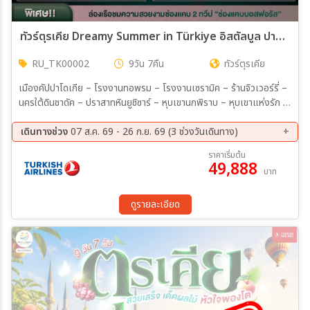
ทัวร์ตุรเคีย Dreamy Summer in Türkiye อิสตัลบูล ปามุคคาเล คัปปาโดเกีย 9วัน 7คืน (TK)
RU_TK00002
9วัน 7คืน
ทัวร์ตุรเคีย
เมืองคัปปาโดเกีย – โรงงานทอพรม – โรงงานเซรามิค – ร้านจิวเวอร์รี่ –
นครใต้ดินชาดัค – ปราสาทหินยูชิซาร์ – หุบเขานกพิราบ – หุบเขาแห่งรัก –
หุบเขาเกอเรเม – หมู่บ้าน อวานอส - ชิม ICE CREAM MADO by
Rriverside - เมืองคัปปาโดเกีย – เมืองคอนย่า – สุลต่านฮานี – พิพิธ
เดินทางช่วง
07 ส.ค. 69 - 26 ก.ย. 69 (3 ช่วงวันเดินทาง)
ภัณฑ์เมฟลานา – เมืองปามุคคาเล่ - เมืองปามุคคาเล่ – เมืองโบราณเฮีย
21 ส.ค. 69 - 29 ส.ค. 69
03 ก.ย. 69 - 11 ก.ย. 69
ราคาเริ่มต้น
ราโพลิส – ปราสาทปุยฝ้าย – เมืองคูซาดาซี – โรงงานผลิตเครื่องหนัง -
49,888
18 ก.ย. 69 - 26 ก.ย. 69
บาท
เมืองคูซาดาซี – เมืองโบราณเอฟิซุส – เมืองชานัคคาเล –ม้าไม้เมืองทรอย
- เมืองชานัคคาเล – เมืองอิสตันบูล – ล่องเรือชมช่องแคบบอสฟอรัส –
Candy shop – ตลาดเครื่องเทศ - เมืองอิสตันบูล – สุเหร่าสีน้ำเงิน –
ดูรายละเอียด
ฮิปโปโดม – สุเหร่าเซนต์โซเฟีย – พระราชวังทอปกาปี – ตลาดแกรนด์บาร์
ซ่า – จัตุรัสทักซิมสแควร์ -ย่าน Balat Old Houses – ท่าเรือกาลาตา -
หอคอยกาลาตา – ท่าอากาศยานนานาชาติอิสตันบูล ประเทศตุรเคีย