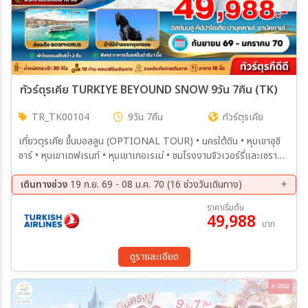
ทัวร์ตุรเคีย TURKIYE BEYOUND SNOW 9วัน 7คืน (TK)
TR_TK00104
9วัน 7คืน
ทัวร์ตุรเคีย
เที่ยวตุรเคีย ขึ้นบอลลูน (OPTIONAL TOUR) • นครใต้ดิน • หุบเขาอุซิ
ซาร์ • หุบเขาเดฟเรนท์ • หุบเขาเกอเรเม่ • ชมโรงงานจิวเวอร์รี่และเซรามิค
• โรงงานทอพรม เมืองปามุคคาเล่ • CARAVANSARAI • แวะชิมโยเกิร์ต
ฝิ่น • ชมโรงงานคอตตอน • ปราสาทปุยฝ้าย • สุสานโรมันโบราณ โรงงาน
เดินทางช่วง
19 ก.ย. 69 - 08 ม.ค. 70 (16 ช่วงวันเดินทาง)
เครื่องหนัง • เพอร์กามอน • AYVALIK ไอวาลิค • ชานัคคาเล่ • ม้าไม้
19 ก.ย. 69 - 27 ก.ย. 69
03 ต.ค. 69 - 11 ต.ค. 69
ราคาเริ่มต้น
จำลองกรุงทรอย กรุงอิสตันบูล • สุเหร่าสีน้ำเงิน • จัตุรัสสุลต่านอะห์เมต •
49,988
10 ต.ค. 69 - 13 ต.ค. 69
16 ต.ค. 69 - 24 ต.ค. 69
บาท
เข้าชมสุเหร่าเซนต์โซเฟีย ล่องเรือช่องแคบบอสฟอรัส • พระราชวังโดลมา
17 ต.ค. 69 - 25 ต.ค. 69
23 ต.ค. 69 - 31 ต.ค. 69
บาเช่ • สไปซ์มาร์เก็ต • ทักซิมแสควร์
07 พ.ย. 69 - 15 พ.ย. 69
21 พ.ย. 69 - 29 พ.ย. 69
ดูรายละเอียด
05 ธ.ค. 69 - 13 ธ.ค. 69
06 ธ.ค. 69 - 14 ธ.ค. 69
19 ธ.ค. 69 - 27 ธ.ค. 69
24 ธ.ค. 69 - 01 ม.ค. 70
25 ธ.ค. 69 - 02 ม.ค. 70
26 ธ.ค. 69 - 03 ม.ค. 70