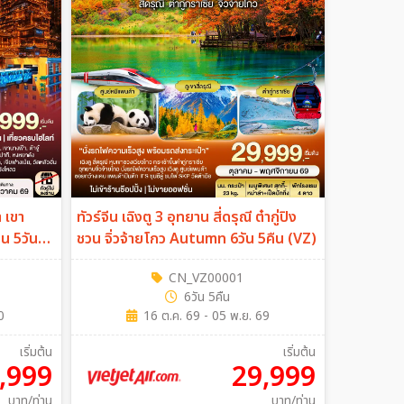
า เขา
ทัวร์จีน เฉิงตู 3 อุทยาน สี่ดรุณี ต๋ากู่ปิง
ืน 5วัน
ชวน จิ่วจ้ายโกว Autumn 6วัน 5คืน (VZ)
CN_VZ00001
6วัน 5คืน
0
16 ต.ค. 69 - 05 พ.ย. 69
เริ่มต้น
เริ่มต้น
,999
29,999
บาท/ท่าน
บาท/ท่าน