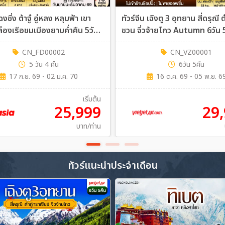
ฉงชิ่ง ต้าจู๋ อู่หลง หลุมฟ้า เขา
ทัวร์จีน เฉิงตู 3 อุทยาน สี่ดรุณี ต๋
ล่องเรือชมเมืองยามค่ำคืน 5วัน
ชวน จิ่วจ้ายโกว Autumn 6วัน 
D)
(VZ)
CN_FD00002
CN_VZ00001
5 วัน 4 คืน
6วัน 5คืน
17 ก.ย. 69 - 02 ม.ค. 70
16 ต.ค. 69 - 05 พ.ย. 6
เริ่มต้น
25,999
29
บาท/ท่าน
ทัวร์แนะนำประจำเดือน