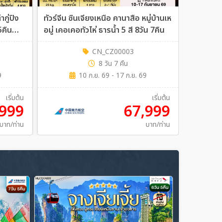
ากู่ปิง
ทัวร์จีน ซินเจียงเหนือ คานาสือ หมู่บ้านเห
ทัวร์จีน ฉง
5คืน
อมู่ เคอเคอทัวไห่ ธารน้ำ 5 สี 8วัน 7คืน
นางฟ้า ล่
4คืน พัก 
CN_CZ00003
8 วัน 7 คืน
9
10 ก.ย. 69 - 17 ก.ย. 69
เริ่มต้น
เริ่มต้น
,999
67,999
บาท/ท่าน
บาท/ท่าน