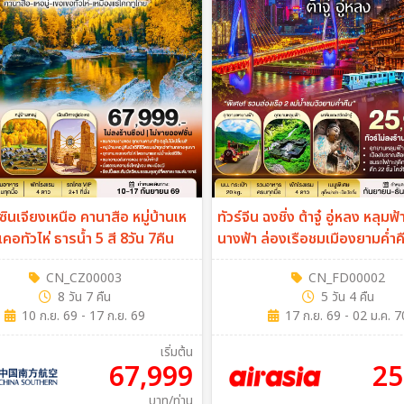
 ซินเจียงเหนือ คานาสือ หมู่บ้านเห
ทัวร์จีน ฉงชิ่ง ต้าจู๋ อู่หลง หลุมฟ้
เคอทัวไห่ ธารน้ำ 5 สี 8วัน 7คืน
นางฟ้า ล่องเรือชมเมืองยามค่ำค
4คืน (FD)
CN_CZ00003
CN_FD00002
8 วัน 7 คืน
5 วัน 4 คืน
10 ก.ย. 69 - 17 ก.ย. 69
17 ก.ย. 69 - 02 ม.ค. 7
เริ่มต้น
67,999
25
บาท/ท่าน