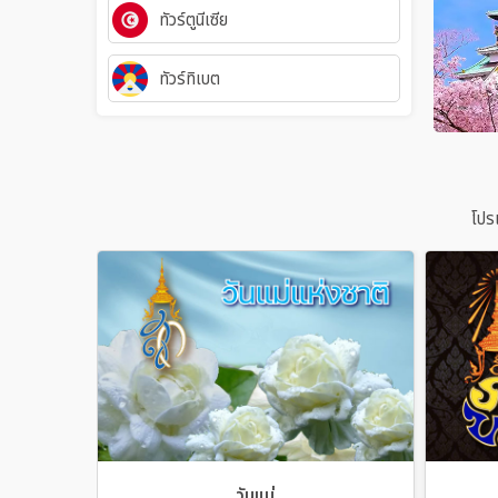
ทัวร์ตูนีเซีย
ทัวร์ทิเบต
โปร
วันแม่