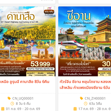
เหนือ อูรุมฉี คานาสือ 8วัน 6คืน
ทัวร์จีน ซีอาน หยุนไถซาน หลงเหมิ
เส้าหลิน กำแพงเมืองซีอาน 6วัน
(ZH)
CN_UQ00001
CN_ZH00001
8 วัน 6 คืน
6วัน 5คืน
01 ก.ย. 69 - 20 ต.ค. 69
17 ก.ค. 69 - 28 ต.ค. 6