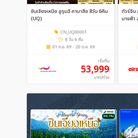
ซินเจียงเหนือ อูรุมฉี คานาสือ 8วัน 6คืน
ทัวร์จีน 
(UQ)
นางฟ้า 
4คืน (F
CN_UQ00001
8 วัน 6 คืน
01 ก.ย. 69 - 20 ต.ค. 69
เริ่มต้น
53,999
บาท/ท่าน