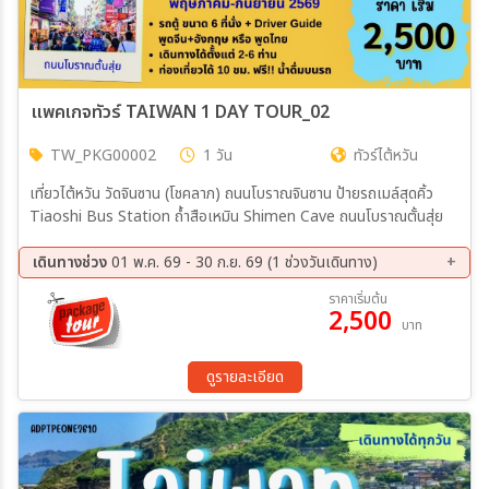
แพคเกจทัวร์ TAIWAN 1 DAY TOUR_02
TW_PKG00002
1 วัน
ทัวร์ไต้หวัน
เที่ยวไต้หวัน วัดจินซาน (โชคลาภ) ถนนโบราณจินซาน ป้ายรถเมล์สุดคิ้ว
Tiaoshi Bus Station ถ้ำสือเหมิน Shimen Cave ถนนโบราณตั้นสุ่ย
เดินทางช่วง
01 พ.ค. 69 - 30 ก.ย. 69 (1 ช่วงวันเดินทาง)
ราคาเริ่มต้น
2,500
บาท
ดูรายละเอียด