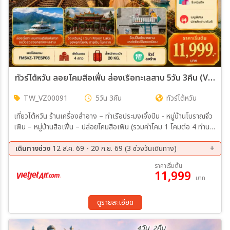
ทัวร์ไต้หวัน ลอยโคมสือเฟิ่น ล่องเรือทะเลสาบ 5วัน 3คืน (VZ)
TW_VZ00091
5วัน 3คืน
ทัวร์ไต้หวัน
เที่ยวไต้หวัน ร้านเครื่องสำอาง – ท่าเรือประมงเจิ้งปิน - หมู่บ้านโบราณจิ่ว
เฟิน – หมู่บ้านสือเฟิ่น – ปล่อยโคมสือเฟิน (รวมค่าโคม 1 โคมต่อ 4 ท่าน)
– เถาหยวนไนท์มาร์เก็ต ร้านสร้อยสุขภาพ GERMANIUM – ร้านขนม
พายสับปะรด – ตึกไทเป101 (ไม่รวมบัตรขึ้นตึกชั้น 89) – อนุสรณ์สถาน
เดินทางช่วง
12 ส.ค. 69 - 20 ก.ย. 69 (3 ช่วงวันเดินทาง)
เจียงไคเชค – ช้อปปิ้งย่านจงซาน - ซีเหมินติง
12 ส.ค. 69 - 16 ส.ค. 69
26 ส.ค. 69 - 30 ส.ค. 69
ราคาเริ่มต้น
11,999
16 ก.ย. 69 - 20 ก.ย. 69
บาท
ดูรายละเอียด