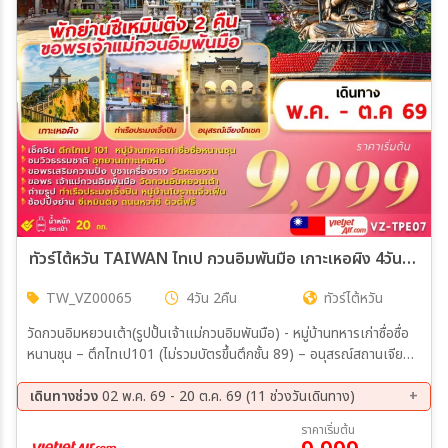
ทัวร์ไต้หวัน TAIWAN ไทเป กวนอิมพันมือ เกาะเหอผิง 4วัน 2คืน (VZ)
TW_VZ00065
4วัน 2คืน
ทัวร์ไต้หวัน
วัดกวนอิมหยวนเต้า(รูปปั้นเจ้าแม่กวนอิมพันมือ) - หมู่บ้านทหารเก่าซื่อซื่อ
หนานชุน – ตึกไทเป101 (ไม่รวมบัตรขึ้นตึกชั้น 89) – อนุสรณ์สถานเจียง
ไคเชค – ร้านขนมพายสับปะรด - ร้านเครื่องสำอาง – หมู่บ้านโบราณจิ่ว
เฟิน - อุทยานเกาะเหอผิง(รวมค่าเข้าชม) - หมู่บ้านประมงเจิ้งปิน – ซีเหมิน
เดินทางช่วง
02 พ.ค. 69 - 20 ต.ค. 69 (11 ช่วงวันเดินทาง)
ติง - ร้านสร้อยสุขภาพ GERMANIUM – DUTY FREE - วัดหลงซาน –
12 ส.ค. 69 - 15 ส.ค. 69
20 ส.ค. 69 - 23 ส.ค. 69
ราคาเริ่มต้น
ถนนหวาซี – MITSUI OUTLET
29 ส.ค. 69 - 01 ก.ย. 69
04 ก.ย. 69 - 07 ก.ย. 69