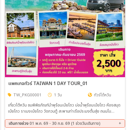
เมือง
สายการบิน
ตั้งแต่วันที่
ถึงวันที่
แพคเกจทัวร์ TAIWAN 1 DAY TOUR_01
TW_PKG00001
1 วัน
ทัวร์ไต้หวัน
เฉพาะเดือน
เที่ยวไต้หวัน ชมพิพิธภัณฑ์นำพุร้อนเป่ยโถว บ่อน้ำพุร้อนเป่ยโถว ห้องสมุด
เป่ยโถว ราเมงเป่ยโถว วัดกวนตู้ สะพานท่าเรือประมงตั้นสุ่ย ถนนโบ
เฉพาะเทศกาล
ราณตั้นสุ่ย
เดินทางช่วง
01 พ.ค. 69 - 30 ก.ย. 69 (1 ช่วงวันเดินทาง)