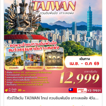
ทัวร์ไต้หวัน TAIWAN ไทเป กวนอิมพันมือ เกาะเหอผิง 4วัน 2คืน (VZ)