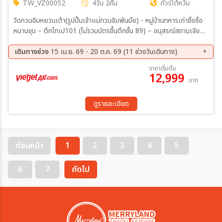
TW_VZ00052
4วัน 2คืน
ทัวร์ไต้หวัน
วัดกวนอิมหยวนเต้า(รูปปั้นเจ้าแม่กวนอิมพันมือ) - หมู่บ้านทหารเก่าซื่อซื่อ
หนานชุน – ตึกไทเป101 (ไม่รวมบัตรขึ้นตึกชั้น 89) – อนุสรณ์สถานเจียง
ไคเชค – ร้านขนมพายสับปะรดร้านเครื่องสำอาง – หมู่บ้านโบราณจิ่วเฟิน -
อุทยานเกาะเหอผิง(รวมค่าเข้าชม) - หมู่บ้านประมงเจิ้งปิน – ซีเหมินติง ร้าน
เดินทางช่วง
15 เม.ย. 69 - 20 ต.ค. 69 (11 ช่วงวันเดินทาง)
สร้อยสุขภาพ GERMANIUM – DUTY FREE - วัดหลงซาน – ถนนหวาซี
12 ส.ค. 69 - 15 ส.ค. 69
20 ส.ค. 69 - 23 ส.ค. 69
ราคาเริ่มต้น
– MITSUI OUTLET
12,999
29 ส.ค. 69 - 01 ก.ย. 69
04 ก.ย. 69 - 07 ก.ย. 69
บาท
10 ก.ย. 69 - 13 ก.ย. 69
18 ก.ย. 69 - 21 ก.ย. 69
26 ก.ย. 69 - 29 ก.ย. 69
02 ต.ค. 69 - 05 ต.ค. 69
ดูรายละเอียด
10 ต.ค. 69 - 13 ต.ค. 69
15 ต.ค. 69 - 18 ต.ค. 69
17 ต.ค. 69 - 20 ต.ค. 69
ก่อนหน้า
1
2
3
4
5
6
7
ถัดไป