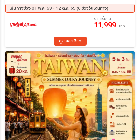
หลงซาน ถ่ายรูป ท่าเรือประมงเจิ้งปิน หมู่บ้านโบราณจิ่วเฟิ่น ช้อปปิ้งย่าน
ไถจง ซีเหมินติง มิตซุยเอาท์เล็ต
เดินทางช่วง
01 พ.ค. 69 - 12 ต.ค. 69 (6 ช่วงวันเดินทาง)
13 ส.ค. 69 - 16 ส.ค. 69
21 ส.ค. 69 - 24 ส.ค. 69
ราคาเริ่มต้น
11,999
03 ก.ย. 69 - 06 ก.ย. 69
11 ก.ย. 69 - 14 ก.ย. 69
บาท
01 ต.ค. 69 - 04 ต.ค. 69
09 ต.ค. 69 - 12 ต.ค. 69
ดูรายละเอียด