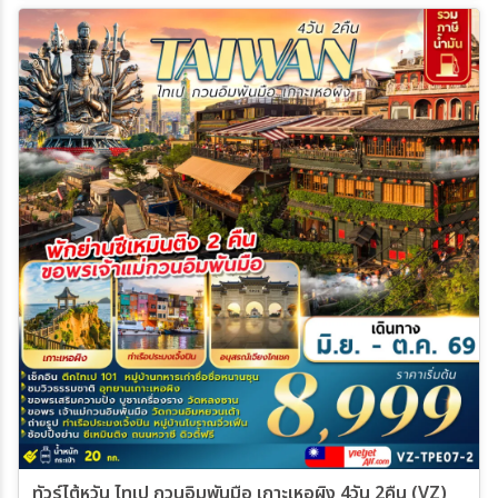
ทัวร์ไต้หวัน ไทเป กวนอิมพันมือ เกาะเหอผิง 4วัน 2คืน (VZ)