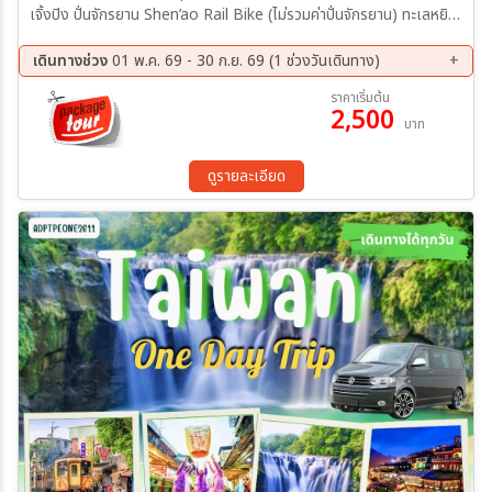
เจิ้งปิง ปั่นจักรยาน Shen’ao Rail Bike (ไม่รวมค่าปั่นจักรยาน) ทะเลหยิน
หยาง พิพิธภัณฑ์ทองคำ Stati หมู่บ้านโบราณจิ่วเฟิ่น
เดินทางช่วง
01 พ.ค. 69 - 30 ก.ย. 69 (1 ช่วงวันเดินทาง)
ราคาเริ่มต้น
2,500
บาท
ดูรายละเอียด