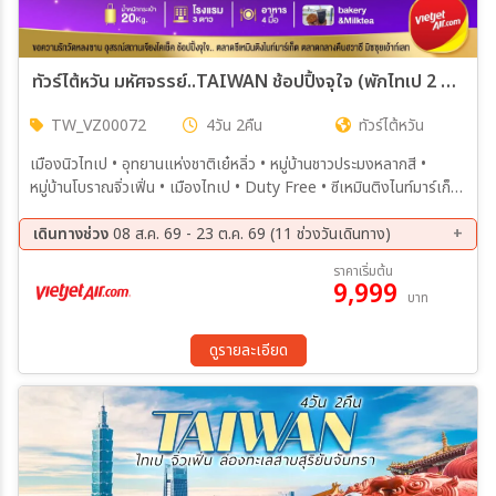
ทัวร์ไต้หวัน มหัศจรรย์..TAIWAN ช้อปปิ้งจุใจ (พักไทเป 2 คืน) 4วัน 2คืน (VZ)
TW_VZ00072
4วัน 2คืน
ทัวร์ไต้หวัน
เมืองนิวไทเป • อุทยานแห่งชาติเย๋หลิ่ว • หมู่บ้านชาวประมงหลากสี •
หมู่บ้านโบราณจิ่วเฟิ่น • เมืองไทเป • Duty Free • ซีเหมินติงไนท์มาร์เก็ต
• Germanium • เมืองนิวไทเป • วัดอู๋จีเทียนหยวน • เมืองไทเป • ร้าน
พายสับประรด • อนุสรณ์สถานเจียงไคเช็ค • วัดหลงซาน • ตลาดกลางคืนฮ
เดินทางช่วง
08 ส.ค. 69 - 23 ต.ค. 69 (11 ช่วงวันเดินทาง)
วาซี • วัดเทียนโฮ่ว • ตึกไทเป101 (ไม่รวมค่าขึ้นตึกชั้น 89) • Mitsui
08 ส.ค. 69 - 11 ส.ค. 69
09 ส.ค. 69 - 12 ส.ค. 69
ราคาเริ่มต้น
Outlet
9,999
15 ส.ค. 69 - 18 ส.ค. 69
19 ส.ค. 69 - 22 ส.ค. 69
บาท
22 ส.ค. 69 - 25 ส.ค. 69
14 ก.ย. 69 - 17 ก.ย. 69
03 ต.ค. 69 - 06 ต.ค. 69
05 ต.ค. 69 - 08 ต.ค. 69
ดูรายละเอียด
12 ต.ค. 69 - 15 ต.ค. 69
14 ต.ค. 69 - 17 ต.ค. 69
20 ต.ค. 69 - 23 ต.ค. 69