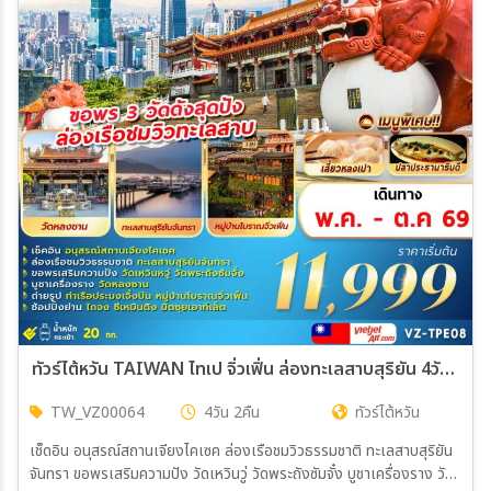
ทัวร์ไต้หวัน TAIWAN ไทเป จิ่วเฟิ่น ล่องทะเลสาบสุริยัน 4วัน 2คืน (VZ)
TW_VZ00064
4วัน 2คืน
ทัวร์ไต้หวัน
เช็ดอิน อนุสรณ์สถานเจียงไคเซค ล่องเรือชมวิวธรรมชาติ ทะเลสาบสุริยัน
จันทรา ขอพรเสริมความปัง วัดเหวินวู่ วัดพระถังซัมจั๋ง บูชาเครื่องราง วัด