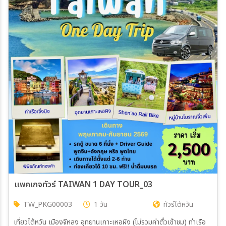
แพคเกจทัวร์ TAIWAN 1 DAY TOUR_03
TW_PKG00003
1 วัน
ทัวร์ไต้หวัน
เที่ยวไต้หวัน เมืองจีหลง อุทยานเกาะเหอผิง (ไม่รวมค่าตั๋วเข้าชม) ท่าเรือ