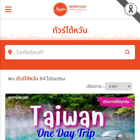
ทัวร์ไต้หวัน
ไปเที่ยวไหนดี?
ค้นหาโปรแกรมทัวร์
พบ
ทัวร์ไต้หวัน
64 โปรแกรม
คำค้นหา
เรียงตาม :
โซน
ประเทศ