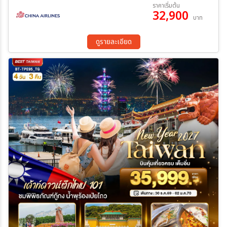
30 ธ.ค. 69 - 03 ม.ค. 70
ราคาเริ่มต้น
•Chun Shui Tang (春水堂)– ลิ้มรสชานมไข่มุกต้นตำรับแห่งไต้หวัน
32,900
บาท
•Longshan Temple – วัดศักดิ์สิทธิ์คู่เมืองไทเป •Pineapple Cake
ระหว่าง
Shop – ชิมขนมขึ้นชื่อไต้หวัน •Taipei 101 – สัญลักษณ์มหานครไทเป
•Ximending – แหล่งช้อปวัยรุ่นยอดนิยม •Nina Chocolate Dream
ดูรายละเอียด
Castle – ปราสาทช็อกโกแลตสุดน่ารัก •Sun Moon Lake Cruise –
ล่องเรือชมทะเลสาบงดงาม •Xuan Guang Temple – สักการะพระถัง
ค้นหา
ซัมจั๋ง เสริมสิริมงคล •Wenwu Temple – วัดศักดิ์สิทธิ์คู่ทะเลสาบสุริยัน
จันทรา •Feng Chia Night Market – ตลาดกลางคืนชื่อดังไถจง
•Miyahara – ร้านขนมระดับตำนานเมืองไถจง •National Taichung
Theater – สถาปัตยกรรมร่วมสมัยสุดอลังการ •Mitsui Outlet Park
Taichung – ช้อปปิ้งเอาท์เล็ตครบวงจร