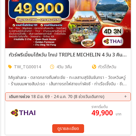
ทัวร์พรีเมี่ยมไต้หวัน ไทเป TRIPLE MICHELIN 4 วัน 3 คืน TG JUN 26 - JAN 27
TW_TG00014
4วัน 3คืน
ทัวร์ไต้หวัน
Miyahara - ตลาดกลางคืนฟงเจีย - ทะเลสาบสุริยันจันทรา - วัดเหวินหวู่
- ร้านขนมพายสับปะรด - เส้นทางรถไฟสายเก่าผิงซี - ท่าเรือเจิ้งปิน - ซีเห
มินติง ไนท์มาเก็ต - วัดหลงซาน - ตึกไทเป 101
เดินทางช่วง
18 มิ.ย. 69 - 24 ม.ค. 70 (8 ช่วงวันเดินทาง)
13 ส.ค. 69 - 16 ส.ค. 69
10 ก.ย. 69 - 13 ก.ย. 69
ราคาเริ่มต้น
49,900
15 ต.ค. 69 - 18 ต.ค. 69
12 พ.ย. 69 - 15 พ.ย. 69
บาท
10 ธ.ค. 69 - 13 ธ.ค. 69
24 ธ.ค. 69 - 27 ธ.ค. 69
30 ธ.ค. 69 - 02 ม.ค. 70
21 ม.ค. 70 - 24 ม.ค. 70
ดูรายละเอียด