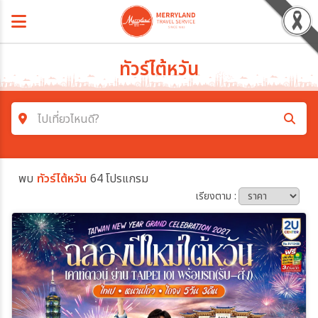
ทัวร์ไต้หวัน
ไปเที่ยวไหนดี?
ค้นหาโปรแกรมทัวร์
พบ
ทัวร์ไต้หวัน
64 โปรแกรม
คำค้นหา
เรียงตาม :
โซน
ประเทศ