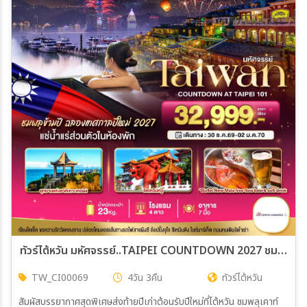
ทัวร์ไต้หวัน มหัศจรรย์..TAIPEI COUNTDOWN 2027 ชมพลุสุดอลังการ เช็คอินครบทุกแลนด์มาร์ก 4วัน 3คืน (CI)
TW_CI00069
4วัน 3คืน
ทัวร์ไต้หวัน
สัมผัสบรรยากาศสุดพิเศษส่งท้ายปีเก่าต้อนรับปีใหม่ที่ไต้หวัน ชมพลุเคาท์