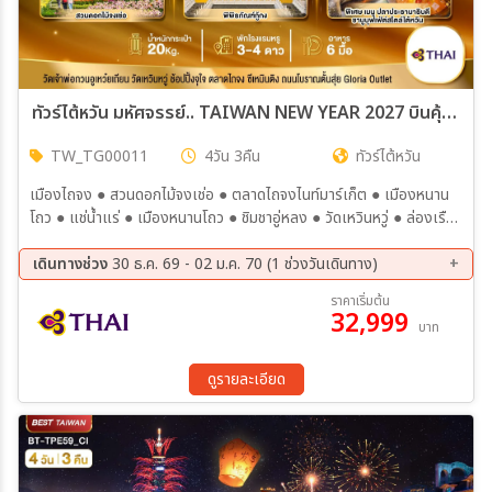
ทัวร์ไต้หวัน มหัศจรรย์.. TAIWAN NEW YEAR 2027 บินคุ้ม เที่ยวครบ เต็มอิ่ม 4วัน 3คืน (TG)
TW_TG00011
4วัน 3คืน
ทัวร์ไต้หวัน
เมืองไถจง ● สวนดอกไม้จงเช่อ ● ตลาดไถจงไนท์มาร์เก็ต ● เมืองหนาน
โถว ● แช่น้ำแร่ ● เมืองหนานโถว ● ชิมชาอู่หลง ● วัดเหวินหวู่ ● ล่องเรือ
ชมทะเลสาบสุริยันจันทรา ● ร้านพายสับประรด ● เมืองไทเป ● ซีเหมินติง
ไนท์มาร์เก็ต ● เค้าดาวน์ ณ บริเวณตึกไทเป101 (ไม่รวมค่าขึ้นตึกชั้น 89)
เดินทางช่วง
30 ธ.ค. 69 - 02 ม.ค. 70 (1 ช่วงวันเดินทาง)
● เมืองนิวไทเป ● หมู่บ้านชาวประมงหลากสี ● หมู่บ้านโบราณจิ่วเฟิ่น
30 ธ.ค. 69 - 02 ม.ค. 70
ราคาเริ่มต้น
32,999
บาท
ดูรายละเอียด