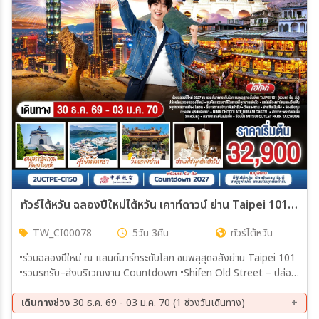
เมือง
สายการบิน
ตั้งแต่วันที่
ถึงวันที่
ทัวร์ไต้หวัน ฉลองปีใหม่ไต้หวัน เคาท์ดาวน์ ย่าน Taipei 101 พร้อมรถ(รับ–ส่ง) TAIWAN NEW YEAR GRAND CELEBRATION 2027 ไทเป • หนานโถว • ไถจง | 5วัน 3คืน (CI)
TW_CI00078
5วัน 3คืน
ทัวร์ไต้หวัน
เฉพาะเดือน
•ร่วมฉลองปีใหม่ ณ แลนด์มาร์กระดับโลก ชมพลุสุดอลังย่าน Taipei 101
•รวมรถรับ–ส่งบริเวณงาน Countdown •Shifen Old Street – ปล่อย
เฉพาะเทศกาล
โคมลอยแห่งความสุขฉลองปีใหม่ •Yehliu Geopark – ชมหินธรรมชาติริม
ทะเล •Jiufen Old Street – เสน่ห์เมืองเก่าโคมแดง •Chiang Kai-shek
เดินทางช่วง
30 ธ.ค. 69 - 03 ม.ค. 70 (1 ช่วงวันเดินทาง)
Memorial Hall – แลนด์มาร์กชื่อดังสัญลักษณ์ประวัติศาสตร์ไต้หวัน