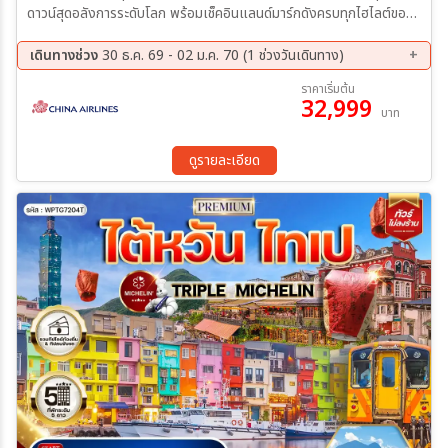
ดาวน์สุดอลังการระดับโลก พร้อมเช็คอินแลนด์มาร์กดังครบทุกไฮไลต์ของ
ไทเป อิ่มอร่อยกับอาหารท้องถิ่น ช้อปปิ้งสุดฟิน และเก็บความประทับใจใน
ทริปแห่งความสุข
เดินทางช่วง
30 ธ.ค. 69 - 02 ม.ค. 70 (1 ช่วงวันเดินทาง)
30 ธ.ค. 69 - 02 ม.ค. 70
ราคาเริ่มต้น
32,999
บาท
ดูรายละเอียด