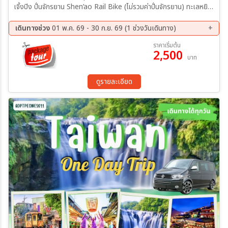
เจิ้งปิง ปั่นจักรยาน Shen’ao Rail Bike (ไม่รวมค่าปั่นจักรยาน) ทะเลหยิน
หยาง พิพิธภัณฑ์ทองคำ Stati หมู่บ้านโบราณจิ่วเฟิ่น
เดินทางช่วง
01 พ.ค. 69 - 30 ก.ย. 69 (1 ช่วงวันเดินทาง)
ราคาเริ่มต้น
2,500
บาท
ดูรายละเอียด