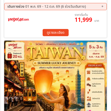
หลงซาน ถ่ายรูป ท่าเรือประมงเจิ้งปิน หมู่บ้านโบราณจิ่วเฟิ่น ช้อปปิ้งย่าน
ไถจง ซีเหมินติง มิตซุยเอาท์เล็ต
เดินทางช่วง
01 พ.ค. 69 - 12 ต.ค. 69 (6 ช่วงวันเดินทาง)
13 ส.ค. 69 - 16 ส.ค. 69
21 ส.ค. 69 - 24 ส.ค. 69
ราคาเริ่มต้น
11,999
03 ก.ย. 69 - 06 ก.ย. 69
11 ก.ย. 69 - 14 ก.ย. 69
บาท
01 ต.ค. 69 - 04 ต.ค. 69
09 ต.ค. 69 - 12 ต.ค. 69
ดูรายละเอียด