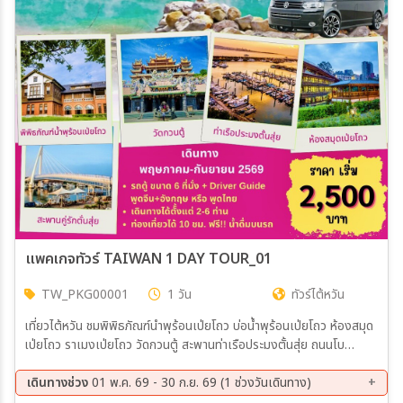
เมือง
สายการบิน
ตั้งแต่วันที่
ถึงวันที่
แพคเกจทัวร์ TAIWAN 1 DAY TOUR_01
TW_PKG00001
1 วัน
ทัวร์ไต้หวัน
เฉพาะเดือน
เที่ยวไต้หวัน ชมพิพิธภัณฑ์นำพุร้อนเป่ยโถว บ่อน้ำพุร้อนเป่ยโถว ห้องสมุด
เป่ยโถว ราเมงเป่ยโถว วัดกวนตู้ สะพานท่าเรือประมงตั้นสุ่ย ถนนโบ
เฉพาะเทศกาล
ราณตั้นสุ่ย
เดินทางช่วง
01 พ.ค. 69 - 30 ก.ย. 69 (1 ช่วงวันเดินทาง)