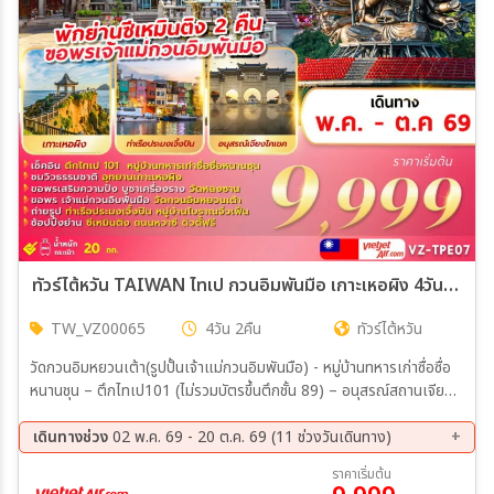
ทัวร์ไต้หวัน TAIWAN ไทเป กวนอิมพันมือ เกาะเหอผิง 4วัน 2คืน (VZ)
TW_VZ00065
4วัน 2คืน
ทัวร์ไต้หวัน
วัดกวนอิมหยวนเต้า(รูปปั้นเจ้าแม่กวนอิมพันมือ) - หมู่บ้านทหารเก่าซื่อซื่อ
หนานชุน – ตึกไทเป101 (ไม่รวมบัตรขึ้นตึกชั้น 89) – อนุสรณ์สถานเจียง
ไคเชค – ร้านขนมพายสับปะรด - ร้านเครื่องสำอาง – หมู่บ้านโบราณจิ่ว
เฟิน - อุทยานเกาะเหอผิง(รวมค่าเข้าชม) - หมู่บ้านประมงเจิ้งปิน – ซีเหมิน
เดินทางช่วง
02 พ.ค. 69 - 20 ต.ค. 69 (11 ช่วงวันเดินทาง)
ติง - ร้านสร้อยสุขภาพ GERMANIUM – DUTY FREE - วัดหลงซาน –
12 ส.ค. 69 - 15 ส.ค. 69
20 ส.ค. 69 - 23 ส.ค. 69
ราคาเริ่มต้น
ถนนหวาซี – MITSUI OUTLET
29 ส.ค. 69 - 01 ก.ย. 69
04 ก.ย. 69 - 07 ก.ย. 69