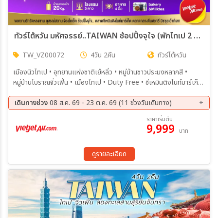
ทัวร์ไต้หวัน มหัศจรรย์..TAIWAN ช้อปปิ้งจุใจ (พักไทเป 2 คืน) 4วัน 2คืน (VZ)
TW_VZ00072
4วัน 2คืน
ทัวร์ไต้หวัน
เมืองนิวไทเป • อุทยานแห่งชาติเย๋หลิ่ว • หมู่บ้านชาวประมงหลากสี •
หมู่บ้านโบราณจิ่วเฟิ่น • เมืองไทเป • Duty Free • ซีเหมินติงไนท์มาร์เก็ต
• Germanium • เมืองนิวไทเป • วัดอู๋จีเทียนหยวน • เมืองไทเป • ร้าน
พายสับประรด • อนุสรณ์สถานเจียงไคเช็ค • วัดหลงซาน • ตลาดกลางคืนฮ
เดินทางช่วง
08 ส.ค. 69 - 23 ต.ค. 69 (11 ช่วงวันเดินทาง)
วาซี • วัดเทียนโฮ่ว • ตึกไทเป101 (ไม่รวมค่าขึ้นตึกชั้น 89) • Mitsui
08 ส.ค. 69 - 11 ส.ค. 69
09 ส.ค. 69 - 12 ส.ค. 69
ราคาเริ่มต้น
Outlet
9,999
15 ส.ค. 69 - 18 ส.ค. 69
19 ส.ค. 69 - 22 ส.ค. 69
บาท
22 ส.ค. 69 - 25 ส.ค. 69
14 ก.ย. 69 - 17 ก.ย. 69
03 ต.ค. 69 - 06 ต.ค. 69
05 ต.ค. 69 - 08 ต.ค. 69
ดูรายละเอียด
12 ต.ค. 69 - 15 ต.ค. 69
14 ต.ค. 69 - 17 ต.ค. 69
20 ต.ค. 69 - 23 ต.ค. 69