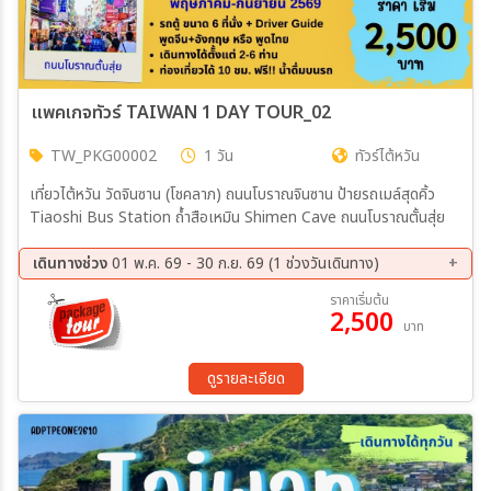
แพคเกจทัวร์ TAIWAN 1 DAY TOUR_02
TW_PKG00002
1 วัน
ทัวร์ไต้หวัน
เที่ยวไต้หวัน วัดจินซาน (โชคลาภ) ถนนโบราณจินซาน ป้ายรถเมล์สุดคิ้ว
Tiaoshi Bus Station ถ้ำสือเหมิน Shimen Cave ถนนโบราณตั้นสุ่ย
เดินทางช่วง
01 พ.ค. 69 - 30 ก.ย. 69 (1 ช่วงวันเดินทาง)
ราคาเริ่มต้น
2,500
บาท
ดูรายละเอียด