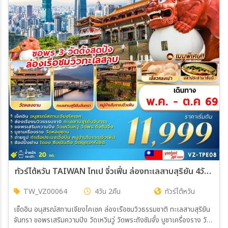
ทัวร์ไต้หวัน TAIWAN ไทเป จิ่วเฟิ่น ล่องทะเลสาบสุริยัน 4วัน 2คืน (VZ)
TW_VZ00064
4วัน 2คืน
ทัวร์ไต้หวัน
เช็ดอิน อนุสรณ์สถานเจียงไคเซค ล่องเรือชมวิวธรรมชาติ ทะเลสาบสุริยัน
จันทรา ขอพรเสริมความปัง วัดเหวินวู่ วัดพระถังซัมจั๋ง บูชาเครื่องราง วัด