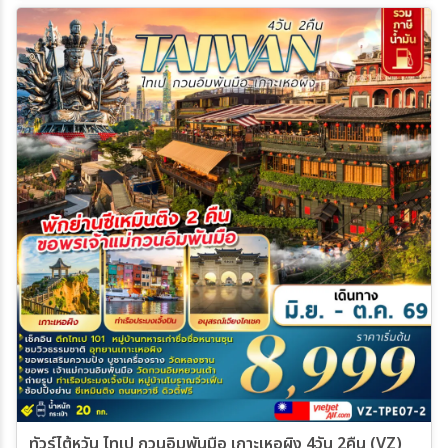
ทัวร์ไต้หวัน ไทเป กวนอิมพันมือ เกาะเหอผิง 4วัน 2คืน (VZ)