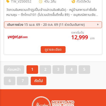
TW_VZ00052
4วัน 2คืน
ทัวร์ไต้หวัน
วัดกวนอิมหยวนเต้า(รูปปั้นเจ้าแม่กวนอิมพันมือ) - หมู่บ้านทหารเก่าซื่อซื่อ
หนานชุน – ตึกไทเป101 (ไม่รวมบัตรขึ้นตึกชั้น 89) – อนุสรณ์สถานเจียง
ไคเชค – ร้านขนมพายสับปะรดร้านเครื่องสำอาง – หมู่บ้านโบราณจิ่วเฟิน -
อุทยานเกาะเหอผิง(รวมค่าเข้าชม) - หมู่บ้านประมงเจิ้งปิน – ซีเหมินติง ร้าน
เดินทางช่วง
15 เม.ย. 69 - 20 ต.ค. 69 (11 ช่วงวันเดินทาง)
สร้อยสุขภาพ GERMANIUM – DUTY FREE - วัดหลงซาน – ถนนหวาซี
12 ส.ค. 69 - 15 ส.ค. 69
20 ส.ค. 69 - 23 ส.ค. 69
ราคาเริ่มต้น
– MITSUI OUTLET
12,999
29 ส.ค. 69 - 01 ก.ย. 69
04 ก.ย. 69 - 07 ก.ย. 69
บาท
10 ก.ย. 69 - 13 ก.ย. 69
18 ก.ย. 69 - 21 ก.ย. 69
26 ก.ย. 69 - 29 ก.ย. 69
02 ต.ค. 69 - 05 ต.ค. 69
ดูรายละเอียด
10 ต.ค. 69 - 13 ต.ค. 69
15 ต.ค. 69 - 18 ต.ค. 69
17 ต.ค. 69 - 20 ต.ค. 69
ก่อนหน้า
1
2
3
4
5
6
7
ถัดไป