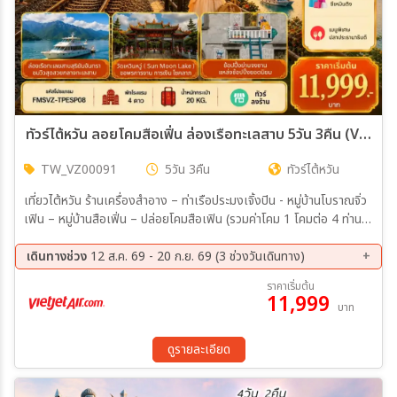
ทัวร์ไต้หวัน ลอยโคมสือเฟิ่น ล่องเรือทะเลสาบ 5วัน 3คืน (VZ)
TW_VZ00091
5วัน 3คืน
ทัวร์ไต้หวัน
เที่ยวไต้หวัน ร้านเครื่องสำอาง – ท่าเรือประมงเจิ้งปิน - หมู่บ้านโบราณจิ่ว
เฟิน – หมู่บ้านสือเฟิ่น – ปล่อยโคมสือเฟิน (รวมค่าโคม 1 โคมต่อ 4 ท่าน)
– เถาหยวนไนท์มาร์เก็ต ร้านสร้อยสุขภาพ GERMANIUM – ร้านขนม
พายสับปะรด – ตึกไทเป101 (ไม่รวมบัตรขึ้นตึกชั้น 89) – อนุสรณ์สถาน
เดินทางช่วง
12 ส.ค. 69 - 20 ก.ย. 69 (3 ช่วงวันเดินทาง)
เจียงไคเชค – ช้อปปิ้งย่านจงซาน - ซีเหมินติง
12 ส.ค. 69 - 16 ส.ค. 69
26 ส.ค. 69 - 30 ส.ค. 69
ราคาเริ่มต้น
11,999
16 ก.ย. 69 - 20 ก.ย. 69
บาท
ดูรายละเอียด