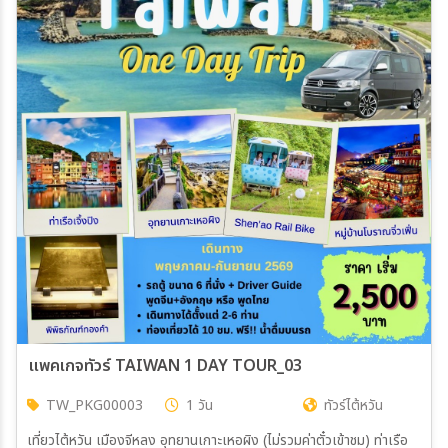
แพคเกจทัวร์ TAIWAN 1 DAY TOUR_03
TW_PKG00003
1 วัน
ทัวร์ไต้หวัน
เที่ยวไต้หวัน เมืองจีหลง อุทยานเกาะเหอผิง (ไม่รวมค่าตั๋วเข้าชม) ท่าเรือ