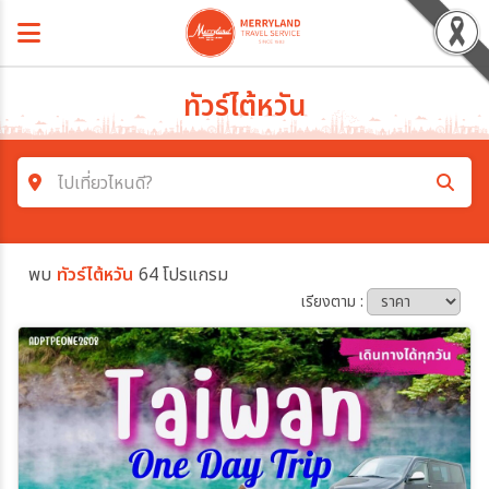
ทัวร์ไต้หวัน
ไปเที่ยวไหนดี?
ค้นหาโปรแกรมทัวร์
พบ
ทัวร์ไต้หวัน
64 โปรแกรม
คำค้นหา
เรียงตาม :
โซน
ประเทศ