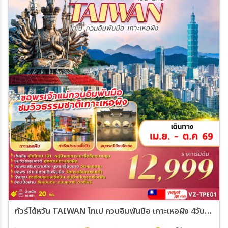
ทัวร์ไต้หวัน TAIWAN ไทเป กวนอิมพันมือ เกาะเหอผิง 4วัน 2คืน (VZ)