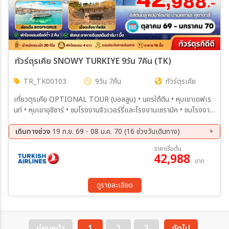
ทัวร์ตุรเคีย SNOWY TURKIYE 9วัน 7คืน (TK)
TR_TK00103
9วัน 7คืน
ทัวร์ตุรเคีย
เที่ยวตุรเคีย OPTIONAL TOUR (บอลลูน) • นครใต้ดิน • หุบเขาเดฟเร
นท์ • หุบเขาอุชิซาร์ • ชมโรงงานจิวเวอร์รี่และโรงงานเซรามิค • ชมโรงงาน
ทอพรม • หุบเขาเกอเรเม่ เมืองปามุคคาเล่ • CARAVANSARAI • แวะชิม
โยเกิร์ตฝิ่น • ชมโรงงานคอตตอน ปราสาทปุยฝ้าย • เมืองโบราณเฮียราโพ
เดินทางช่วง
19 ก.ย. 69 - 08 ม.ค. 70 (16 ช่วงวันเดินทาง)
ลิส • ร้านขนม TURKISH DELIGHT • ม้าไม้เมืองทรอย • เมืองชานัคคา
19 ก.ย. 69 - 27 ก.ย. 69
03 ต.ค. 69 - 11 ต.ค. 69
ราคาเริ่มต้น
เล่ โรงงานเครื่องหนัง • ล่องเรือช่องแคบบอสฟอรัส • ตลาดสไปซ์
42,988
10 ต.ค. 69 - 13 ต.ค. 69
16 ต.ค. 69 - 24 ต.ค. 69
บาท
มาร์เก็ต • FERNER AND BALAT • TAKSIM SQUARE
17 ต.ค. 69 - 25 ต.ค. 69
23 ต.ค. 69 - 31 ต.ค. 69
07 พ.ย. 69 - 15 พ.ย. 69
21 พ.ย. 69 - 29 พ.ย. 69
ดูรายละเอียด
05 ธ.ค. 69 - 13 ธ.ค. 69
06 ธ.ค. 69 - 14 ธ.ค. 69
19 ธ.ค. 69 - 27 ธ.ค. 69
24 ธ.ค. 69 - 01 ม.ค. 70
25 ธ.ค. 69 - 02 ม.ค. 70
26 ธ.ค. 69 - 03 ม.ค. 70
27 ธ.ค. 69 - 04 ม.ค. 70
31 ธ.ค. 69 - 08 ม.ค. 70
ก่อนหน้า
1
2
3
ถัดไป