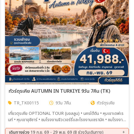
ทัวร์ตุรเคีย AUTUMN IN TURKIYE 9วัน 7คืน (TK)
TR_TK00115
9วัน 7คืน
ทัวร์ตุรเคีย
เที่ยวตุรเคีย OPTIONAL TOUR (บอลลูน) • นครใต้ดิน • หุบเขาเดฟเร
นท์ • หุบเขาอุชิซาร์ • ชมโรงงานจิวเวอร์รี่และโรงงานเซรามิค • ชมโรงงาน
ทอพรม • หุบเขาเกอเรเม่ เมืองปามุคคาเล่ • CARAVANSARAI • แวะชิม
โยเกิร์ตฝิ่น • ชมโรงงานคอตตอน เมืองอิสตันบูล • สุเหร่าสีน้ำเงิน • ฮิปโป
เดินทางช่วง
19 ก.ย. 69 - 29 พ.ย. 69 (8 ช่วงวันเดินทาง)