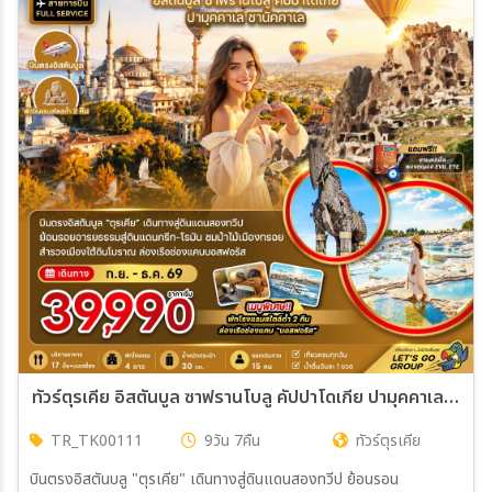
ทัวร์ตุรเคีย อิสตันบูล ซาฟรานโบลู คัปปาโดเกีย ปามุคคาเล ซานัคคาเล (พักโรงแรมสไตล์ถ้ำ 2 คืน) 9วัน 7คืน (TK)
TR_TK00111
9วัน 7คืน
ทัวร์ตุรเคีย
บินตรงอิสตันบลู "ตุรเคีย" เดินทางสู่ดินแดนสองทวีป ย้อนรอน