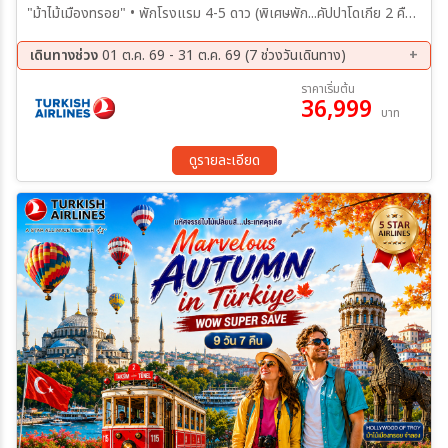
"ม้าไม้เมืองทรอย" • พักโรงแรม 4-5 ดาว (พิเศษพัก...คัปปาโดเกีย 2 คืน)
• ชม สุเหร่าสีน้ำเงิน-ฮิปโปโดรม-สุเหร่าเซนต์โซเฟีย • ชมดินแดนแห่ง
เทพนิยาย คัปปาโดเกีย (ซื้อทัวร์ ขึ้นบอลลูนชมวิว) • ชมดินแดนอันน่า
เดินทางช่วง
01 ต.ค. 69 - 31 ต.ค. 69 (7 ช่วงวันเดินทาง)
อัศจรรย์ ปามุคคาเล่ (ปราสาทปุยฝ้าย) • ชมสุสานอตาเติร์ก สุสานที่เก็บร่าง
02 ต.ค. 69 - 10 ต.ค. 69
07 ต.ค. 69 - 15 ต.ค. 69
ราคาเริ่มต้น
ของผู้นำที่เปลี่ยนแปลงชาติตุรกี • ชมโรงงานเครื่องหนัง ซึ่งมีชื่อเสียงโด่ง
36,999
09 ต.ค. 69 - 17 ต.ค. 69
21 ต.ค. 69 - 29 ต.ค. 69
บาท
ดังของประเทศตุรกี • ทะเลสาบโกลจุก (Golcuk Lake) ทะเลสาบน้ำจืดที่
25 ต.ค. 69 - 02 พ.ย. 69
28 ต.ค. 69 - 05 พ.ย. 69
สวยงดงาม • ซาฟรานโบลู (Safranbolu) เมืองมรดกโลกทางด้าน
31 ต.ค. 69 - 08 พ.ย. 69
วัฒนธรรม • ชมสัญลักษณ์อันชาญฉลาดด้านกลศึกของนักรบโบราณ ม้าไม้
ดูรายละเอียด
จำลองแห่งเมืองทรอย • ช้อปปิ้งสินค้าพื้นเมืองคุณภาพที่ ตลาดสไปซ์ และ
ย่าน TAKSIM SQUARE • ชม Galata Tower หอคอยแห่งพระคริสต์
และช้อปปิ้งแหล่งใหม่ Galata port Shopping