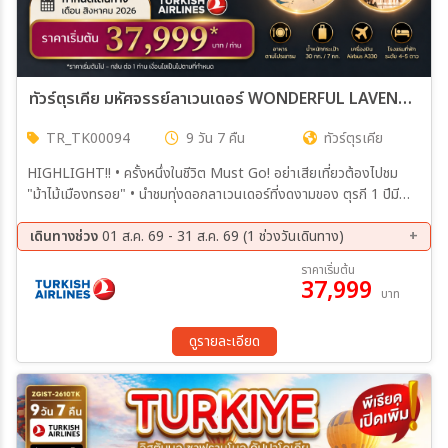
ทัวร์ตุรเคีย มหัศจรรย์ลาเวนเดอร์ WONDERFUL LAVENDER IN TURKIYE SUPER SAVE AUGUST 2026 บินตรง 9วัน 7คืน (TK)
TR_TK00094
9 วัน 7 คืน
ทัวร์ตุรเคีย
HIGHLIGHT!! • ครั้งหนึ่งในชีวิต Must Go! อย่าเสียเที่ยวต้องไปชม
"ม้าไม้เมืองทรอย" • นำชมทุ่งดอกลาเวนเดอร์ที่งดงามของ ตุรกี 1 ปีมี
ครั้งเดียว กลางมิถุนายน - สิงหาคม 2569 • พักโรงแรม 4-5 ดาว (พิเศษ
พัก...คัปปาโดเกีย 2 คืน) • ชม สุเหร่าสีน้ำเงิน-ฮิปโปโดรม-สุเหร่าเซนต์
เดินทางช่วง
01 ส.ค. 69 - 31 ส.ค. 69 (1 ช่วงวันเดินทาง)
โซเฟีย • ชมดินแดนแห่งเทพนิยาย คัปปาโดเกีย (ซื้อทัวร์ ขึ้นบอลลูนชมวิว)
ราคาเริ่มต้น
• ชมดินแดนอันน่าอัศจรรย์ ปามุคคาเล่ (ปราสาทปุยฝ้าย) • ชมสุสานอตา
37,999
บาท
เติร์ก สุสานที่เก็บร่างของผู้นำที่เปลี่ยนแปลงชาติตุรกี • ชมโรงงานเครื่อง
หนัง ซึ่งมีชื่อเสียงโด่งดังของประเทศตุรกี • ทะเลสาบโกลจุก (Golcuk
Lake) ทะเลสาบน้ำจืดที่สวยงดงาม • ซาฟรานโบลู (Safranbolu) เมือง
ดูรายละเอียด
มรดกโลกทางด้านวัฒนธรรม • ชมสัญลักษณ์อันชาญฉลาดด้านกลศึกของ
นักรบโบราณ ม้าไม้จำลองแห่งเมืองทรอย • ช้อปปิ้งสินค้าพื้นเมือง
คุณภาพที่ ตลาดสไปซ์ และย่าน TAKSIM SQUARE • ชม Galata
Tower หอคอยแห่งพระคริสต์ และช้อปปิ้งแหล่งใหม่ Galata port
Shopping