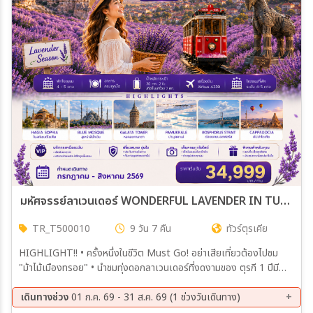
เมือง
สายการบิน
ตั้งแต่วันที่
ถึงวันที่
มหัศจรรย์ลาเวนเดอร์ WONDERFUL LAVENDER IN TURKIYE WOW! SUPER SAVE JUL‒AUG 2026 T5
TR_T500010
9 วัน 7 คืน
ทัวร์ตุรเคีย
เฉพาะเดือน
HIGHLIGHT!! • ครั้งหนึ่งในชีวิต Must Go! อย่าเสียเที่ยวต้องไปชม
"ม้าไม้เมืองทรอย" • นำชมทุ่งดอกลาเวนเดอร์ที่งดงามของ ตุรกี 1 ปีมี
เฉพาะเทศกาล
ครั้งเดียว กลางมิถุนายน - สิงหาคม 2569 • พักโรงแรม 4-5 ดาว (พิเศษ
พัก...คัปปาโดเกีย 2 คืน) • ชม สุเหร่าสีน้ำเงิน-ฮิปโปโดรม-สุเหร่าเซนต์
เดินทางช่วง
01 ก.ค. 69 - 31 ส.ค. 69 (1 ช่วงวันเดินทาง)
โซเฟีย • ชมดินแดนแห่งเทพนิยาย คัปปาโดเกีย (ซื้อทัวร์ ขึ้นบอลลูนชมวิว)