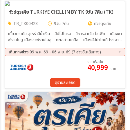
06 ธ.ค. 69 - 14 ธ.ค. 69
19 ธ.ค. 69 - 27 ธ.ค. 69
24 ธ.ค. 69 - 01 ม.ค. 70
25 ธ.ค. 69 - 02 ม.ค. 70
ทัวร์ตุรเคีย TURKIYE CHILLIN BY TK 9วัน 7คืน (TK)
26 ธ.ค. 69 - 03 ม.ค. 70
27 ธ.ค. 69 - 04 ม.ค. 70
31 ธ.ค. 69 - 08 ม.ค. 70
TR_TK00428
9วัน 7คืน
ทัวร์ตุรเคีย
เที่ยวตุรเคีย สุเหร่าสีน้ำเงิน – ฮิปโปโดรม – วิหารฮาเจีย โซเฟีย – เมืองซา
ฟรานโบลู เมืองซาฟรานโบลู – ทะเลสาบเกลือ – เมืองคัปปาโดเกี โรงงาน
พรม / เซรามิค / เครื่องประดับ – นครใต้ดิน – หุบเขานกพิราบ – หุบเขาอุซิ
ซาร์ – พิพิธภัณฑ์กลางแจ้งกองคาราวานในสมัยโบราณ – โรงงานสิ่งทอ –
เดินทางช่วง
09 พ.ค. 69 - 06 พ.ย. 69 (7 ช่วงวันเดินทาง)
เมืองปามุคคาเเกอราเม่ ปราสาทปุยฝ้าย – เมืองโบราณเฮียราโพลิส –
07 ก.ย. 69 - 15 ก.ย. 69
21 ก.ย. 69 - 29 ก.ย. 69
ราคาเริ่มต้น
โรงงานผลิตเครื่องหนัง – เมืองชานั
40,999
05 ต.ค. 69 - 13 ต.ค. 69
12 ต.ค. 69 - 20 ต.ค. 69
บาท
19 ต.ค. 69 - 27 ต.ค. 69
26 ต.ค. 69 - 03 พ.ย. 69
29 ต.ค. 69 - 06 พ.ย. 69
ดูรายละเอียด