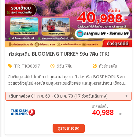
ทัวร์ตุรเตีย BLOOMING TURKEY 9วัน 7คืน (TK)
TR_TK00097
9วัน 7คืน
ทัวร์ตุรเคีย
อิสตันบูล คัปปาโดเกีย ปามุคคาเล่ คูซาดาสี ล่องเรือ BOSPHORUS ชม
วิวสองฝั่งยุโรป-เอเชีย ชมสุเหร่าเซนต์โซเฟีย และสุเหร่าสีน้ำเงิน เช็กอิน
TAKSIM SQUARE แลนด์มาร์กดังอิสตันบูล เที่ยวปราสาทปุยฝ้าย เมือง
มรดกโลกปามุคคาเล่ ชมเมืองใต้ดินและหุบเขาสุดมหัศจรรย์แห่งคัปปาโด
เดินทางช่วง
01 ก.ค. 69 - 08 ม.ค. 70 (17 ช่วงวันเดินทาง)
เกีย พิเศษ! ทุ่งดอกลาเวนเดอร์ (เฉพาะ ก.ค. - ส.ค.) พักโรงแรมสไตล์ถ้ำ
08 ส.ค. 69 - 16 ส.ค. 69
19 ก.ย. 69 - 27 ก.ย. 69
ราคาเริ่มต้น
2 คืน
40,988
03 ต.ค. 69 - 11 ต.ค. 69
10 ต.ค. 69 - 18 ต.ค. 69
บาท
16 ต.ค. 69 - 24 ต.ค. 69
17 ต.ค. 69 - 25 ต.ค. 69
23 ต.ค. 69 - 31 ต.ค. 69
07 พ.ย. 69 - 15 พ.ย. 69
ดูรายละเอียด
21 พ.ย. 69 - 29 พ.ย. 69
05 ธ.ค. 69 - 13 ธ.ค. 69