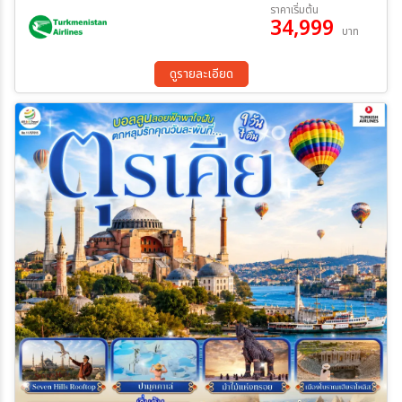
ราคาเริ่มต้น
• ชมดินแดนอันน่าอัศจรรย์ ปามุคคาเล่ (ปราสาทปุยฝ้าย) • ชมสุสานอตา
34,999
บาท
เติร์ก สุสานที่เก็บร่างของผู้นำที่เปลี่ยนแปลงชาติตุรกี • ชมโรงงานเครื่อง
ระหว่าง
หนัง ซึ่งมีชื่อเสียงโด่งดังของประเทศตุรกี • ทะเลสาบโกลจุก (Golcuk
Lake) ทะเลสาบน้ำจืดที่สวยงดงาม • ซาฟรานโบลู (Safranbolu) เมือง
ดูรายละเอียด
มรดกโลกทางด้านวัฒนธรรม • ชมสัญลักษณ์อันชาญฉลาดด้านกลศึกของ
นักรบโบราณ ม้าไม้จำลองแห่งเมืองทรอย • ช้อปปิ้งสินค้าพื้นเมือง
ค้นหา
คุณภาพที่ ตลาดสไปซ์ และย่าน TAKSIM SQUARE • ชม Galata
Tower หอคอยแห่งพระคริสต์ และช้อปปิ้งแหล่งใหม่ Galata port
Shopping