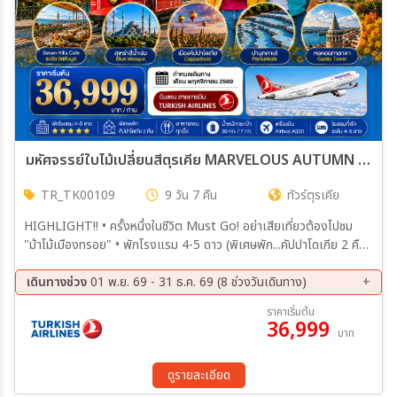
มหัศจรรย์ใบไม้เปลี่ยนสีตุรเคีย MARVELOUS AUTUMN IN TURKIYE 9 วัน 7 คืน พฤศจิกายน 2569 (TK)
TR_TK00109
9 วัน 7 คืน
ทัวร์ตุรเคีย
HIGHLIGHT!! • ครั้งหนึ่งในชีวิต Must Go! อย่าเสียเที่ยวต้องไปชม
"ม้าไม้เมืองทรอย" • พักโรงแรม 4-5 ดาว (พิเศษพัก...คัปปาโดเกีย 2 คืน)
• ชม สุเหร่าสีน้ำเงิน-ฮิปโปโดรม-สุเหร่าเซนต์โซเฟีย • ชมดินแดนแห่ง
เทพนิยาย คัปปาโดเกีย (ซื้อทัวร์ ขึ้นบอลลูนชมวิว) • ชมดินแดนอันน่า
เดินทางช่วง
01 พ.ย. 69 - 31 ธ.ค. 69 (8 ช่วงวันเดินทาง)
อัศจรรย์ ปามุคคาเล่ (ปราสาทปุยฝ้าย) • ชมสุสานอตาเติร์ก สุสานที่เก็บร่าง
04 พ.ย. 69 - 12 พ.ย. 69
07 พ.ย. 69 - 15 พ.ย. 69
ราคาเริ่มต้น
ของผู้นำที่เปลี่ยนแปลงชาติตุรกี • ชมโรงงานเครื่องหนัง ซึ่งมีชื่อเสียงโด่ง
36,999
11 พ.ย. 69 - 19 พ.ย. 69
14 พ.ย. 69 - 22 พ.ย. 69
บาท
ดังของประเทศตุรกี • ทะเลสาบโกลจุก (Golcuk Lake) ทะเลสาบน้ำจืดที่
18 พ.ย. 69 - 26 พ.ย. 69
21 พ.ย. 69 - 29 พ.ย. 69
สวยงดงาม • ซาฟรานโบลู (Safranbolu) เมืองมรดกโลกทางด้าน
28 พ.ย. 69 - 06 ธ.ค. 69
30 พ.ย. 69 - 08 ธ.ค. 69
วัฒนธรรม • ชมสัญลักษณ์อันชาญฉลาดด้านกลศึกของนักรบโบราณ ม้าไม้
ดูรายละเอียด
จำลองแห่งเมืองทรอย • ช้อปปิ้งสินค้าพื้นเมืองคุณภาพที่ ตลาดสไปซ์ และ